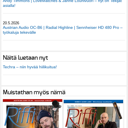
Andy Timmons | LoveMatches & Janne Louhivuori – nyt on Tekijät
asialla!
20.5.2026
Austrian Audio OC-B6 | Radial Highline | Sennheiser HD 480 Pro –
työkaluja tekevälle
Näitä luetaan nyt
Techra – niin hyvää hiilikuitua!
Muistathan myös nämä