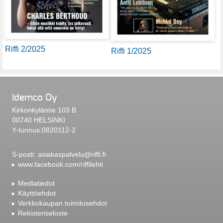
Riffi 2/2025
Riffi 1/2025
Idemco Oy
Kirkonkyläntie 103 B
00740 HELSINKI
Y-tunnus:0820112-2
S-posti:
asiakaspalvelu@riffi.fi
www.facebook.com/riffilehti
Mediatiedot
Käyttöehdot
Verkkokaupan toimitusehdot
Rekisteriseloste