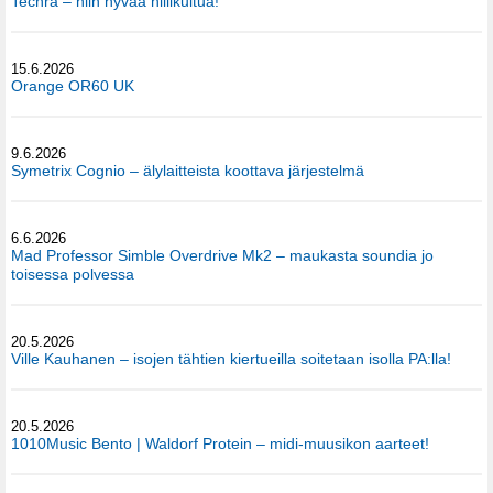
Techra – niin hyvää hiilikuitua!
15.6.2026
Orange OR60 UK
9.6.2026
Symetrix Cognio – älylaitteista koottava järjestelmä
6.6.2026
Mad Professor Simble Overdrive Mk2 – maukasta soundia jo
toisessa polvessa
20.5.2026
Ville Kauhanen – isojen tähtien kiertueilla soitetaan isolla PA:lla!
20.5.2026
1010Music Bento | Waldorf Protein – midi-muusikon aarteet!