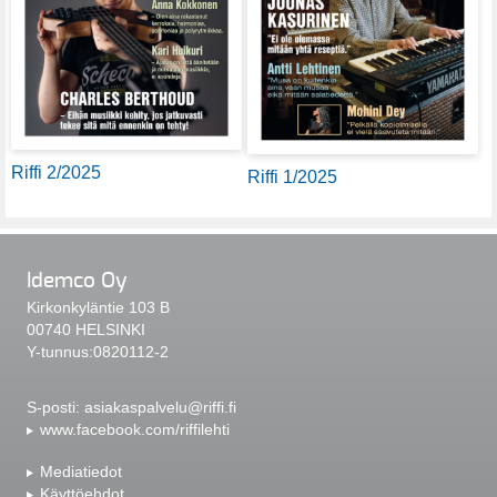
Riffi 2/2025
Riffi 1/2025
Idemco Oy
Kirkonkyläntie 103 B
00740 HELSINKI
Y-tunnus:0820112-2
S-posti:
asiakaspalvelu@riffi.fi
www.facebook.com/riffilehti
Mediatiedot
Käyttöehdot