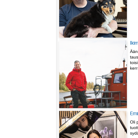
Iki
Ääni
taus
tois
ker
Emi
Oli 
tuot
syd