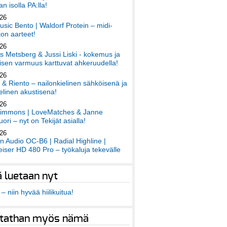
an isolla PA:lla!
026
sic Bento | Waldorf Protein – midi-
on aarteet!
026
 Metsberg & Jussi Liski - kokemus ja
sen varmuus karttuvat ahkeruudella!
026
 & Riento – nailonkielinen sähköisenä ja
elinen akustisena!
026
immons | LoveMatches & Janne
ori – nyt on Tekijät asialla!
026
an Audio OC-B6 | Radial Highline |
iser HD 480 Pro – työkaluja tekevälle
ä luetaan nyt
– niin hyvää hiilikuitua!
tathan myös nämä