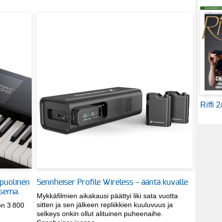
Riffi 
ipuolinen
Sennheiser Profile Wireless – ääntä kuvalle
öasema.
Mykkäfilmien aikakausi päättyi liki sata vuotta
sitten ja sen jälkeen repliikkien kuuluvuus ja
on 3 800
selkeys onkin ollut alituinen puheenaihe.