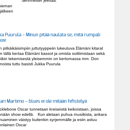
Sennheiser jeesaa.
 hieman
jälkeen
ka Puurula – Minun pitää naulata se, mitä rumpali
kee
in pitkäikäisimpiin juttutyyppeiin lukeutuva Elämäni kitarat
n tällä kertaa Elämäni bassot ja omista soittimistaan sekä
iikin tekemisestä yleisemmin on kertomassa mm. Don
oista tuttu basisti Jukka Puurula.
ari Martimo – blues ei ole mitään hifistelyä
klebone Oscar tunnetaan kreiseistä keikoistaan, joissa
nään show edellä. Kun aletaan puhua musiikista, ankara
uaminen väistyy kuitenkin syrjemmälle ja esiin astuu
senlainen Oscar