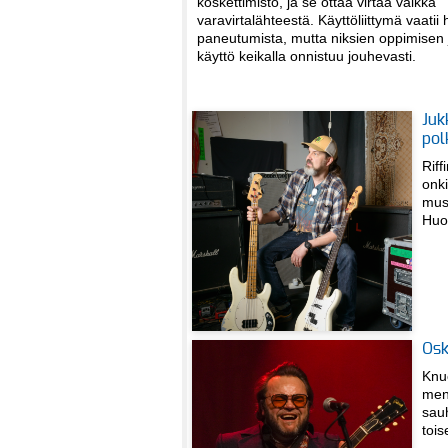
koskettimisto, ja se ottaa virtaa vaikka
varavirtalähteestä. Käyttöliittymä vaatii
paneutumista, mutta niksien oppimisen 
käyttö keikalla onnistuu jouhevasti.
Juk
pol
Riff
onki
mus
Huon
Osk
Knuc
men
sauh
toi