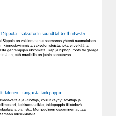
i Sippola – saksofonin soundi lähtee ihmisestä
i Sippola on vakiinnuttanut asemansa yhtenä suomalaisen
in kiinnostavimmista saksofonisteista, joka ei pelkää tai
asta genrerajojen rikkomista. Rap ja hiphop, roots tai garage,
eintä on, että musiikilla on jotain sanottavaa.
tti Jalonen – tangoista taidepoppiin
lmäsäveltäjä ja -tuottaja, koulut käynyt sovittaja ja
llimestari, keikkamuusikko, taidepoppia fiilistelevä
olaulaja ja pianisti... Monipuolinen osaaminen auttaa
jäämään musiikkialalla.