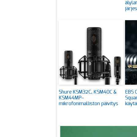
älyla
järje
Shure KSM32C, KSM40C &
EBS C
KSM44MP–
Squar
mikrofonimalliston päivitys
käytä