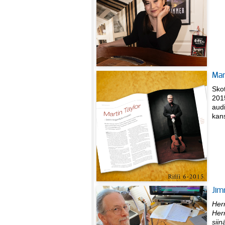
Mar
Skot
201
aud
kan
Jim
Herr
Her
sii