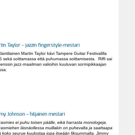
tin Taylor – jazzin fingerstyle-mestari
lantilainen Martin Taylor kävi Tampere Guitar Festivalilla
5 sekä soittamassa että puhumassa soittamisesta. Riffi sai
ienssin jazz-maailman valioihin kuuluvan sormipikkaajan
ssa.
my Johnson – hiljainen mestari
asmies ei puhu toisen päälle, eikä harrasta monologeja.
rasmiehen läsnäollessa muillakin on puhevalta ja saattaapa
nä koko seurue kuulostaa jopa itseään fiksummalta. Jimmy