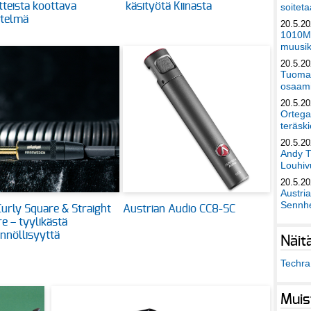
itteista koottava
käsityötä Kiinasta
soiteta
stelmä
20.5.2
1010Mu
muusik
20.5.2
Tuomas
osaami
20.5.2
Ortega
teräski
20.5.2
Andy T
Louhivu
20.5.2
Austri
Sennhe
urly Square & Straight
Austrian Audio CC8-SC
e – tyylikästä
nnöllisyyttä
Näit
Techra 
Muis