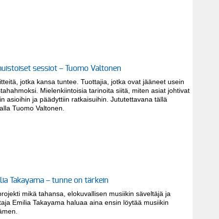
muistoiset sessiot – Tuomo Valtonen
tteitä, jotka kansa tuntee. Tuottajia, jotka ovat jääneet usein
tahahmoksi. Mielenkiintoisia tarinoita siitä, miten asiat johtivat
iin asioihin ja päädyttiin ratkaisuihin. Jututettavana tällä
ralla Tuomo Valtonen.
lia Takayama – tunne on tärkein
projekti mikä tahansa, elokuvallisen musiikin säveltäjä ja
taja Emilia Takayama haluaa aina ensin löytää musiikin
ämen.