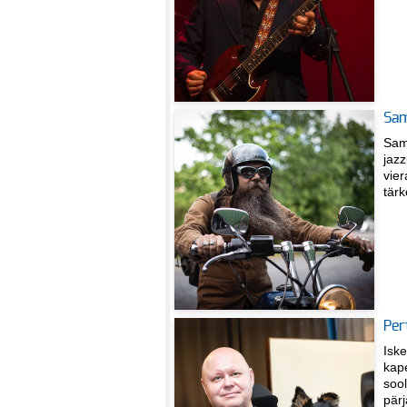
Sam
Sam
jazz
vier
tärk
Per
Iske
kape
sool
pär