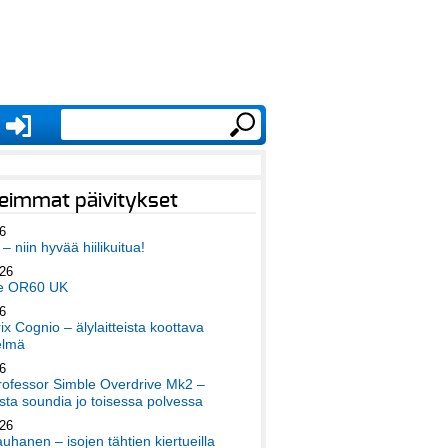
eimmat päivitykset
6
– niin hyvää hiilikuitua!
026
e OR60 UK
6
x Cognio – älylaitteista koottava
elmä
6
ofessor Simble Overdrive Mk2 –
ta soundia jo toisessa polvessa
026
auhanen – isojen tähtien kiertueilla