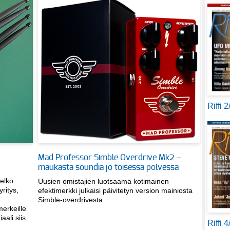
Riffi 
Mad Professor Simble Overdrive Mk2 –
maukasta soundia jo toisessa polvessa
melko
Uusien omistajien luotsaama kotimainen
ritys,
efektimerkki julkaisi päivitetyn version mainiosta
Simble-overdrivesta.
merkeille
ali siis
Riffi 