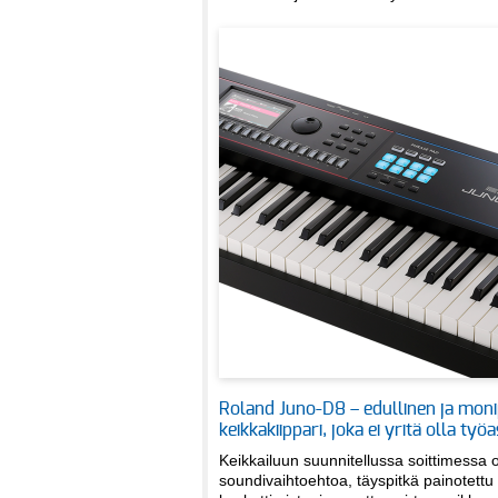
Roland Juno-D8 – edullinen ja mon
keikkakiippari, joka ei yritä olla ty
Keikkailuun suunnitellussa soittimessa 
soundivaihtoehtoa, täyspitkä painotettu