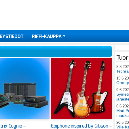
EYSTIEDOT
RIFFI-KAUPPA
Tuor
8.8.202
Techra 
15.6.2
Orang
9.6.202
Symetri
järjest
6.6.202
Mad Pr
maukas
20.5.2
rix Cognio –
Epiphone inspired by Gibson –
Ville K