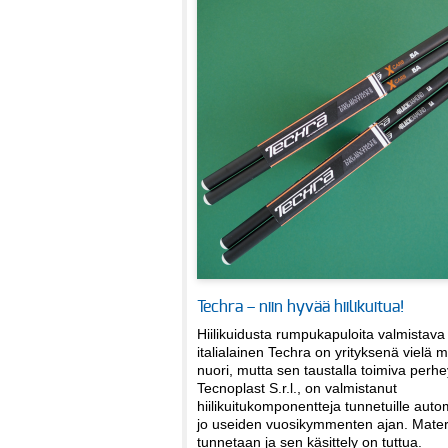
Techra – niin hyvää hiilikuitua!
Hiilikuidusta rumpukapuloita valmistava
italialainen Techra on yrityksenä vielä 
nuori, mutta sen taustalla toimiva perhey
Tecnoplast S.r.l., on valmistanut
hiilikuitukomponentteja tunnetuille auto
jo useiden vuosikymmenten ajan. Materia
tunnetaan ja sen käsittely on tuttua.