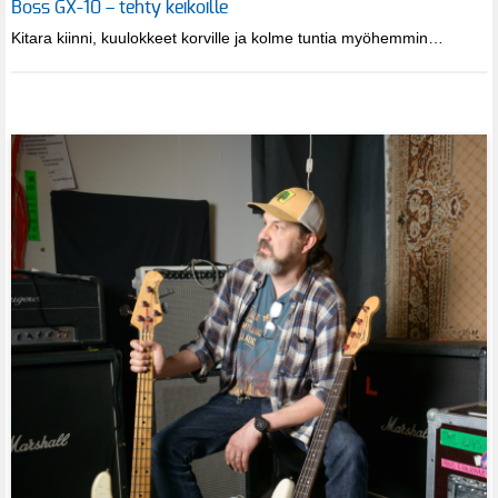
Boss GX-10 – tehty keikoille
Kitara kiinni, kuulokkeet korville ja kolme tuntia myöhemmin…