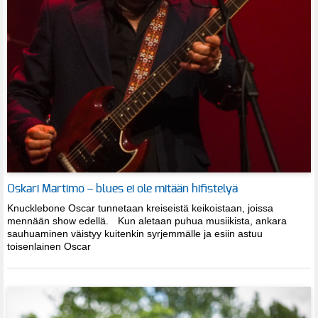
Oskari Martimo – blues ei ole mitään hifistelyä
Knucklebone Oscar tunnetaan kreiseistä keikoistaan, joissa
mennään show edellä. Kun aletaan puhua musiikista, ankara
sauhuaminen väistyy kuitenkin syrjemmälle ja esiin astuu
toisenlainen Oscar