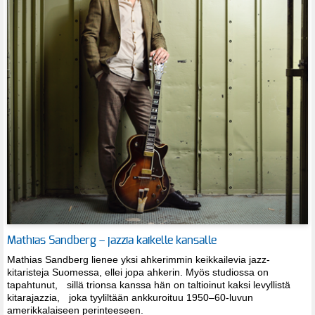
Mathias Sandberg – jazzia kaikelle kansalle
Mathias Sandberg lienee yksi ahkerimmin keikkailevia jazz-
kitaristeja Suomessa, ellei jopa ahkerin. Myös studiossa on
tapahtunut, sillä trionsa kanssa hän on taltioinut kaksi levyllistä
kitarajazzia, joka tyyliltään ankkuroituu 1950–60-luvun
amerikkalaiseen perinteeseen.