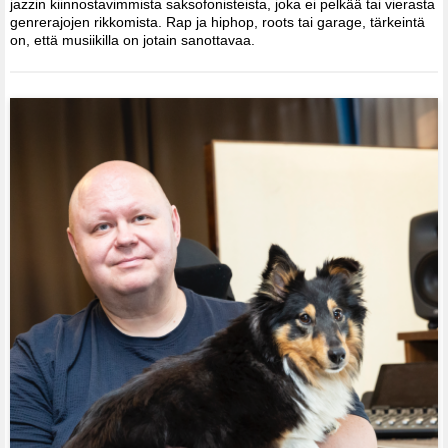
jazzin kiinnostavimmista saksofonisteista, joka ei pelkää tai vierasta
genrerajojen rikkomista. Rap ja hiphop, roots tai garage, tärkeintä
on, että musiikilla on jotain sanottavaa.