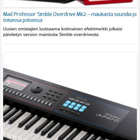
Mad Professor Simble Overdrive Mk2 – maukasta soundia jo
toisessa polvessa
Uusien omistajien luotsaama kotimainen efektimerkki julkaisi
päivitetyn version mainiosta Simble-overdrivesta.