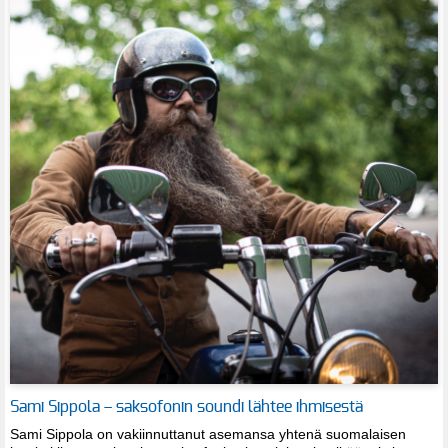
Sami Sippola – saksofonin soundi lähtee ihmisestä
Sami Sippola on vakiinnuttanut asemansa yhtenä suomalaisen