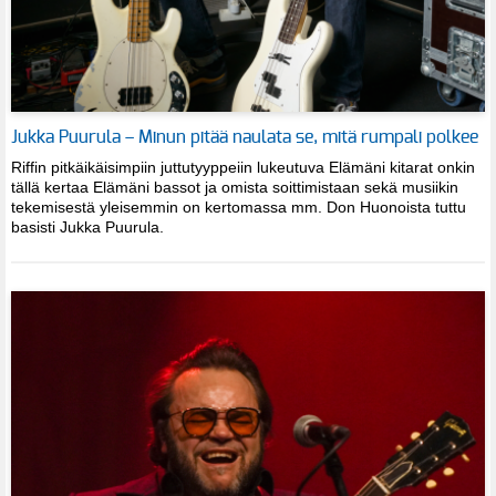
Jukka Puurula – Minun pitää naulata se, mitä rumpali polkee
Riffin pitkäikäisimpiin juttutyyppeiin lukeutuva Elämäni kitarat onkin
tällä kertaa Elämäni bassot ja omista soittimistaan sekä musiikin
tekemisestä yleisemmin on kertomassa mm. Don Huonoista tuttu
basisti Jukka Puurula.