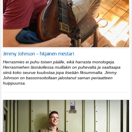
Jimmy Johnson – hiljainen mestari
Herrasmies ei puhu toisen päälle, eikä harrasta monologeja.
Herrasmiehen läsnäollessa muillakin on puhevalta ja saattaapa
siinä koko seurue kuulostaa jopa itseään fiksummalta. Jimmy
Johnson on bassonsoitollaan jalostanut saman periaatteen
huippuunsa.