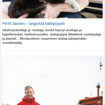
Pertti Jalonen – tangoista taidepoppiin
Iskelmäsäveltäjä ja -tuottaja, koulut käynyt sovittaja ja
kapellimestari, keikkamuusikko, taidepoppia fiilistelevä soololaulaja
ja pianisti... Monipuolinen osaaminen auttaa pärjäämään
musiikkialalla.