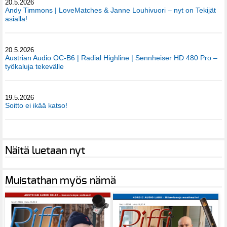
20.5.2026
Andy Timmons | LoveMatches & Janne Louhivuori – nyt on Tekijät
asialla!
20.5.2026
Austrian Audio OC-B6 | Radial Highline | Sennheiser HD 480 Pro –
työkaluja tekevälle
19.5.2026
Soitto ei ikää katso!
Näitä luetaan nyt
Muistathan myös nämä