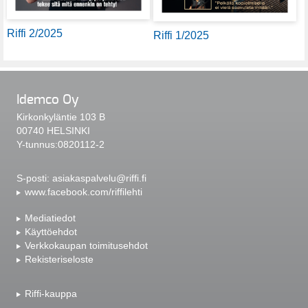
Riffi 2/2025
Riffi 1/2025
Idemco Oy
Kirkonkyläntie 103 B
00740 HELSINKI
Y-tunnus:0820112-2
S-posti:
asiakaspalvelu@riffi.fi
www.facebook.com/riffilehti
Mediatiedot
Käyttöehdot
Verkkokaupan toimitusehdot
Rekisteriseloste
Riffi-kauppa