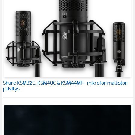
Shure KSM32C, KSM40C & KSM44MP– mikrofonimalliston
päivitys