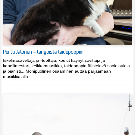
Pertti Jalonen – tangoista taidepoppiin
Iskelmäsäveltäjä ja -tuottaja, koulut käynyt sovittaja ja
kapellimestari, keikkamuusikko, taidepoppia fiilistelevä soololaulaja
ja pianisti... Monipuolinen osaaminen auttaa pärjäämään
musiikkialalla.