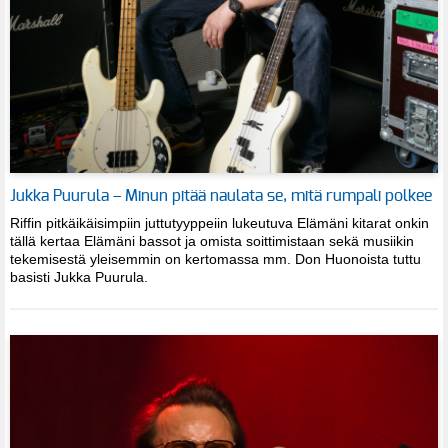
Jukka Puurula – Minun pitää naulata se, mitä rumpali polkee
Riffin pitkäikäisimpiin juttutyyppeiin lukeutuva Elämäni kitarat onkin
tällä kertaa Elämäni bassot ja omista soittimistaan sekä musiikin
tekemisestä yleisemmin on kertomassa mm. Don Huonoista tuttu
basisti Jukka Puurula.