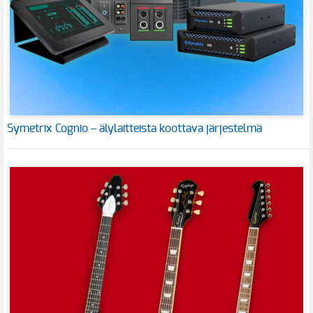
Symetrix Cognio – älylaitteista koottava järjestelmä