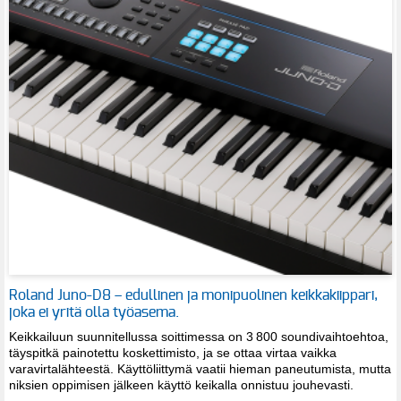
Roland Juno-D8 – edullinen ja monipuolinen keikkakiippari,
joka ei yritä olla työasema.
Keikkailuun suunnitellussa soittimessa on 3 800 soundivaihtoehtoa,
täyspitkä painotettu koskettimisto, ja se ottaa virtaa vaikka
varavirtalähteestä. Käyttöliittymä vaatii hieman paneutumista, mutta
niksien oppimisen jälkeen käyttö keikalla onnistuu jouhevasti.