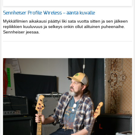
Sennheiser Profile Wireless – ääntä kuvalle
Mykkäfilmien aikakausi päättyi liki sata vuotta sitten ja sen jälkeen
repliikkien kuuluvuus ja selkeys onkin ollut alituinen puheenaihe.
Sennheiser jeesaa.