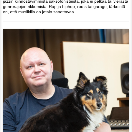
jazzin kiinnostavimmista saksofonisteista, joka ei pelkää tai vierasta
genrerajojen rikkomista. Rap ja hiphop, roots tai garage, tärkeintä
on, että musiikilla on jotain sanottavaa.