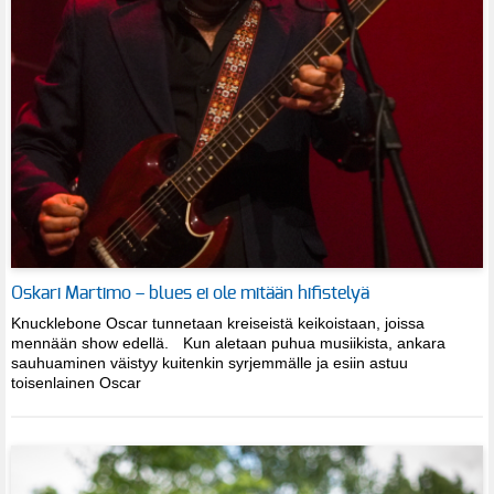
Oskari Martimo – blues ei ole mitään hifistelyä
Knucklebone Oscar tunnetaan kreiseistä keikoistaan, joissa
mennään show edellä. Kun aletaan puhua musiikista, ankara
sauhuaminen väistyy kuitenkin syrjemmälle ja esiin astuu
toisenlainen Oscar