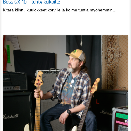
Boss GX-10 – tehty keikoille
Kitara kiinni, kuulokkeet korville ja kolme tuntia myöhemmin…