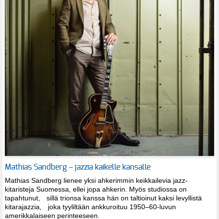
Mathias Sandberg – jazzia kaikelle kansalle
Mathias Sandberg lienee yksi ahkerimmin keikkailevia jazz-
kitaristeja Suomessa, ellei jopa ahkerin. Myös studiossa on
tapahtunut, sillä trionsa kanssa hän on taltioinut kaksi levyllistä
kitarajazzia, joka tyyliltään ankkuroituu 1950–60-luvun
amerikkalaiseen perinteeseen.