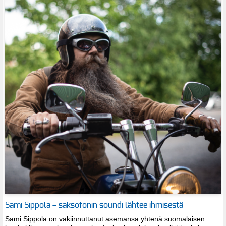
Sami Sippola – saksofonin soundi lähtee ihmisestä
Sami Sippola on vakiinnuttanut asemansa yhtenä suomalaisen