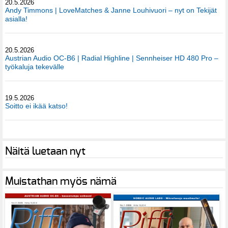
20.5.2026
Andy Timmons | LoveMatches & Janne Louhivuori – nyt on Tekijät
asialla!
20.5.2026
Austrian Audio OC-B6 | Radial Highline | Sennheiser HD 480 Pro –
työkaluja tekevälle
19.5.2026
Soitto ei ikää katso!
Näitä luetaan nyt
Muistathan myös nämä