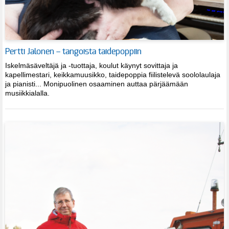
Pertti Jalonen – tangoista taidepoppiin
Iskelmäsäveltäjä ja -tuottaja, koulut käynyt sovittaja ja
kapellimestari, keikkamuusikko, taidepoppia fiilistelevä soololaulaja
ja pianisti... Monipuolinen osaaminen auttaa pärjäämään
musiikkialalla.