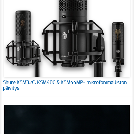
Shure KSM32C, KSM40C & KSM44MP– mikrofonimalliston
päivitys