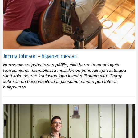
Jimmy Johnson – hiljainen mestari
Herrasmies ei puhu toisen päälle, eikä harrasta monologeja.
Herrasmiehen läsnäollessa muillakin on puhevalta ja saattaapa
siinä koko seurue kuulostaa jopa itseään fiksummalta. Jimmy
Johnson on bassonsoitollaan jalostanut saman periaatteen
huippuunsa.