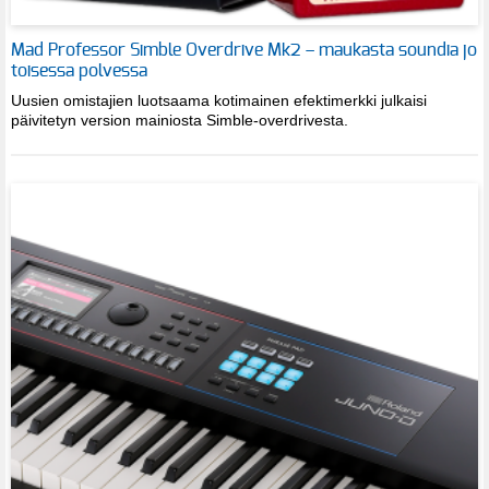
Mad Professor Simble Overdrive Mk2 – maukasta soundia jo
toisessa polvessa
Uusien omistajien luotsaama kotimainen efektimerkki julkaisi
päivitetyn version mainiosta Simble-overdrivesta.