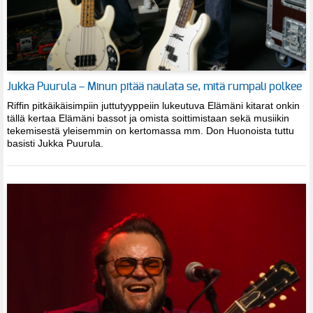
Jukka Puurula – Minun pitää naulata se, mitä rumpali polkee
Riffin pitkäikäisimpiin juttutyyppeiin lukeutuva Elämäni kitarat onkin
tällä kertaa Elämäni bassot ja omista soittimistaan sekä musiikin
tekemisestä yleisemmin on kertomassa mm. Don Huonoista tuttu
basisti Jukka Puurula.