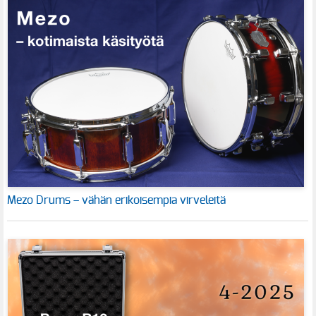
Mezo Drums – vähän erikoisempia virveleitä