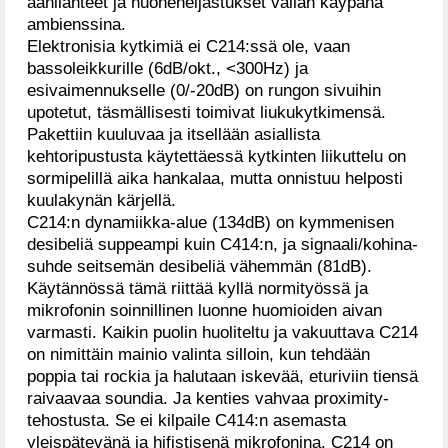
äänilähteet ja huoneheijastukset vallan käypänä
ambienssina.
Elektronisia kytkimiä ei C214:ssä ole, vaan
bassoleikkurille (6dB/okt., <300Hz) ja
esivaimennukselle (0/-20dB) on rungon sivuihin
upotetut, täsmällisesti toimivat liukukytkimensä.
Pakettiin kuuluvaa ja itsellään asiallista
kehtoripustusta käytettäessä kytkinten liikuttelu on
sormipelillä aika hankalaa, mutta onnistuu helposti
kuulakynän kärjellä.
C214:n dynamiikka-alue (134dB) on kymmenisen
desibeliä suppeampi kuin C414:n, ja signaali/kohina-
suhde seitsemän desibeliä vähemmän (81dB).
Käytännössä tämä riittää kyllä normityössä ja
mikrofonin soinnillinen luonne huomioiden aivan
varmasti. Kaikin puolin huoliteltu ja vakuuttava C214
on nimittäin mainio valinta silloin, kun tehdään
poppia tai rockia ja halutaan iskevää, eturiviin tiensä
raivaavaa soundia. Ja kenties vahvaa proximity-
tehostusta. Se ei kilpaile C414:n asemasta
yleispätevänä ja hifistisenä mikrofonina. C214 on