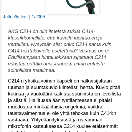
|
Juttunäytteet
1/2009
AKG C214 on niin ilmeistä sukua C414-
klassikkomallille, että kuvailu luontuu eroja
vertaillen. Kysytään siis: onko C214 sama kuin
C414 herttakuviolle asetettuna? Vastaus on ei.
Edullisempaan hintaluokkaan sijoittuva C214
edustaa erittäin onnistuneesti aivan erilaista
soinnillista maailmaa.
C214:n yksikalvoinen kapseli on halkaisijaltaan
tuuman ja suuntakuvio kiinteästi hertta. Kuvio pitää
kutinsa ja vuotoääni kaikista suunnista on levollista
ja siistiä. Hallitussa äänitystilanteessa ei pitäisi
muodostua minkäänlaisia ongelmia, vaikka
taustavaimennus ei ole yhtä tehokas kuin C414:n
vastaava. Yhtyeäänityksissä ja useamman
mikrofonin kattauksessa C214 kuulee etäisemmät