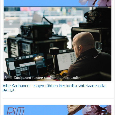
Ville Kauhanen – isojen tähtien kiertueilla soitetaan isolla
PA:lla!