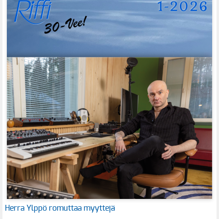
Herra Ylppö romuttaa myyttejä