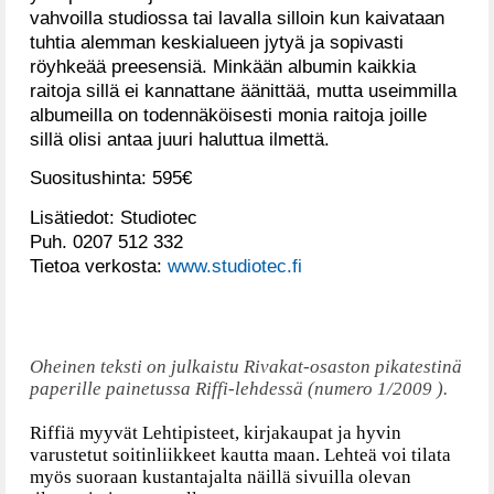
vahvoilla studiossa tai lavalla silloin kun kaivataan
tuhtia alemman keskialueen jytyä ja sopivasti
röyhkeää preesensiä. Minkään albumin kaikkia
raitoja sillä ei kannattane äänittää, mutta useimmilla
albumeilla on todennäköisesti monia raitoja joille
sillä olisi antaa juuri haluttua ilmettä.
Suositushinta: 595€
Lisätiedot: Studiotec
Puh. 0207 512 332
Tietoa verkosta:
www.studiotec.fi
Oheinen teksti on julkaistu Rivakat-osaston pikatestinä
paperille painetussa Riffi-lehdessä (numero 1/2009 ).
Riffiä myyvät Lehtipisteet, kirjakaupat ja hyvin
varustetut soitinliikkeet kautta maan. Lehteä voi tilata
myös suoraan kustantajalta näillä sivuilla olevan