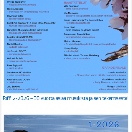
Riffi 2-2026 – 30 vuotta asiaa musiikista ja sen tekemisestä!