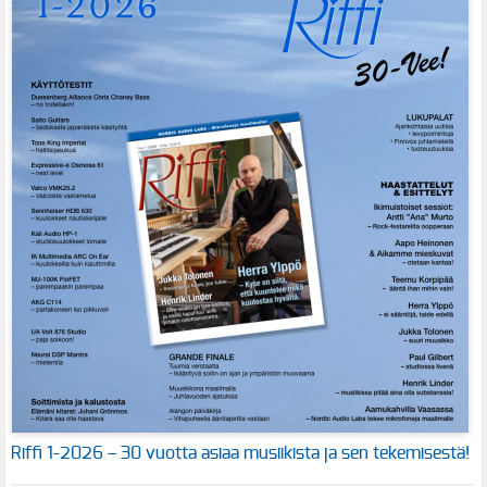
Riffi 1-2026 – 30 vuotta asiaa musiikista ja sen tekemisestä!