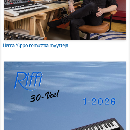
Herra Ylppö romuttaa myyttejä