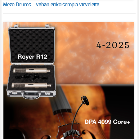
Mezo Drums – vähän erikoisempia virveleitä