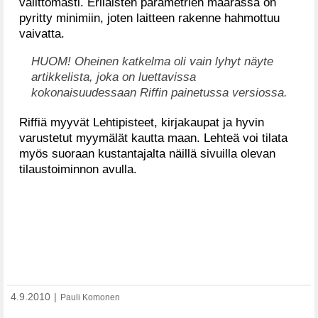
välittömästi. Erilaisten parametrien määrässä on
pyritty minimiin, joten laitteen rakenne hahmottuu
vaivatta.
HUOM! Oheinen katkelma oli vain lyhyt näyte
artikkelista, joka on luettavissa
kokonaisuudessaan Riffin painetussa versiossa.
Riffiä myyvät Lehtipisteet, kirjakaupat ja hyvin
varustetut myymälät kautta maan. Lehteä voi tilata
myös suoraan kustantajalta näillä sivuilla olevan
tilaustoiminnon avulla.
4.9.2010
|
Pauli Komonen