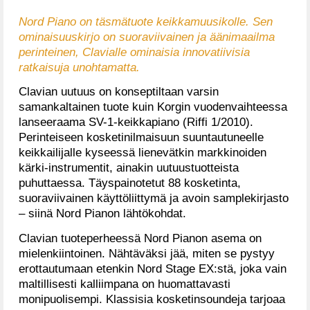
Nord Piano on täsmätuote keikkamuusikolle. Sen
ominaisuuskirjo on suoraviivainen ja äänimaailma
perinteinen, Clavialle ominaisia innovatiivisia
ratkaisuja unohtamatta.
Clavian uutuus on konseptiltaan varsin
samankaltainen tuote kuin Korgin vuodenvaihteessa
lanseeraama SV-1-keikkapiano (Riffi 1/2010).
Perinteiseen kosketinilmaisuun suuntautuneelle
keikkailijalle kyseessä lienevätkin markkinoiden
kärki-instrumentit, ainakin uutuustuotteista
puhuttaessa. Täyspainotetut 88 kosketinta,
suoraviivainen käyttöliittymä ja avoin samplekirjasto
– siinä Nord Pianon lähtökohdat.
Clavian tuoteperheessä Nord Pianon asema on
mielenkiintoinen. Nähtäväksi jää, miten se pystyy
erottautumaan etenkin Nord Stage EX:stä, joka vain
maltillisesti kalliimpana on huomattavasti
monipuolisempi. Klassisia kosketinsoundeja tarjoaa