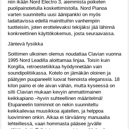
niin ikään Nord Electro 3, aiemmista poiketen
puolipainotetulla koskettimistolla. Nord Pianoa
varten suunniteltu uusi äänipankki on myös
ladattavissa edellä mainittuihin vanhempiin
tuotteisiin, joten erottelevaksi tekijäksi jää lähinnä
konkreettinen käyttökokemus, josta seuraavassa.
Jäntevä fysiikka
Soittimen ulkoinen olemus noudattaa Clavian vuonna
1995 Nord Leadilla aloittamaa linjaa. Toisin kuin
Korgilla, retroestetiikkaa hyödynnetään vain
soundipolitiikassa. Kotelo on jämäkän oloinen ja
päätyjen puupaneelit luovat hienoista eleganssia. 18
kilon paino ei ole aivan vähän, mutta kyseessä on
silti Clavian mukaan kevyin ammattimainen
keikkapiano –hyvin suhteellinen määritelmä!
Etupaneelin toiminnot on nekin suunniteltu
keikkailevaa muusikkoa ajatellen, ja helppoa
luoviminen onkin. Aikaa ei tärväänny manuaalia
lehteillessä, vaan hommasta pääsee jyvälle