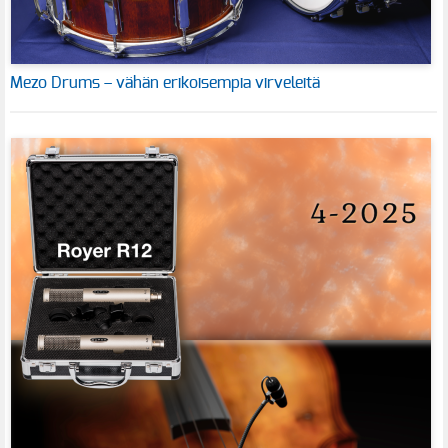
Mezo Drums – vähän erikoisempia virveleitä