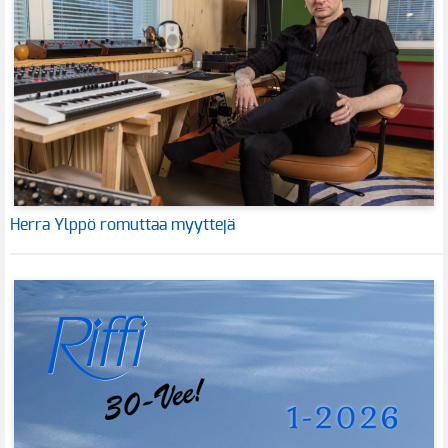
Herra Ylppö romuttaa myyttejä