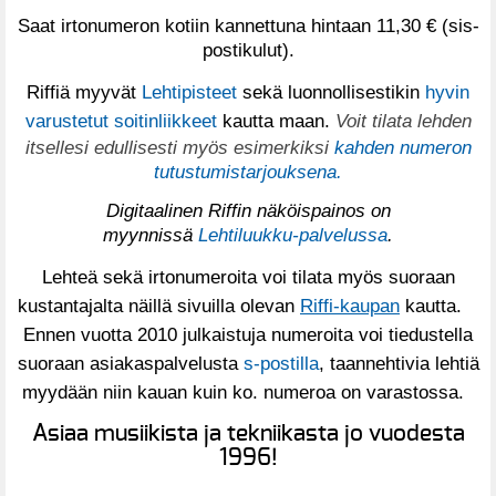
Saat irtonumeron kotiin kannettuna hintaan 11,30 € (sis-
postikulut).
Riffiä myyvät
Lehtipisteet
sekä luonnollisestikin
hyvin
varustetut soitinliikkeet
kautta maan.
Voit tilata lehden
itsellesi edullisesti myös esimerkiksi
kahden numeron
tutustumistarjouksena.
Digitaalinen Riffin näköispainos on
myynnissä
Lehtiluukku-palvelussa
.
Lehteä sekä irtonumeroita voi tilata myös suoraan
kustantajalta näillä sivuilla olevan
Riffi-kaupan
kautta.
Ennen vuotta 2010 julkaistuja numeroita voi tiedustella
suoraan asiakaspalvelusta
s-postilla
, taannehtivia lehtiä
myydään niin kauan kuin ko. numeroa on varastossa.
Asiaa musiikista ja tekniikasta jo vuodesta
1996!