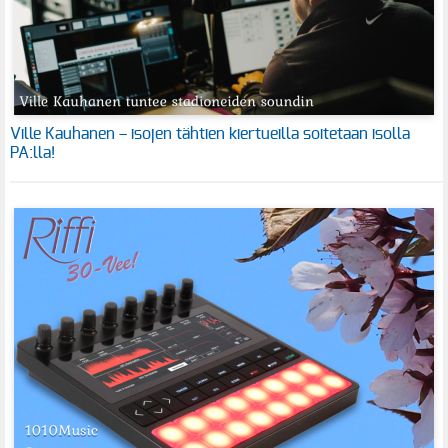
Ville Kauhanen – isojen tähtien kiertueilla soitetaan isolla
PA:lla!