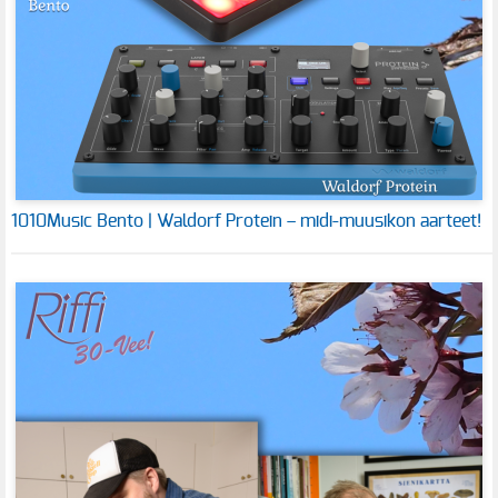
1010Music Bento | Waldorf Protein – midi-muusikon aarteet!