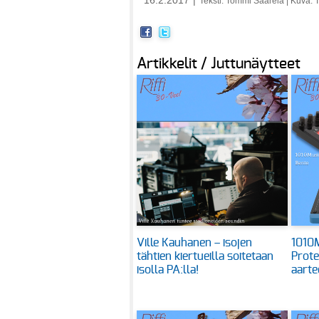
16.2.2017
|
Teksti: Tommi Saarela | Kuva: 
Artikkelit / Juttunäytteet
Ville Kauhanen – isojen
1010M
tähtien kiertueilla soitetaan
Prote
isolla PA:lla!
aarte