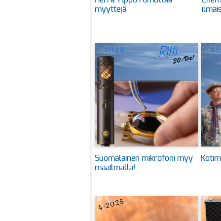
Herra Ylppö romuttaa
Enem
myyttejä
ilmai
Suomalainen mikrofoni myy
Kotim
maailmalla!