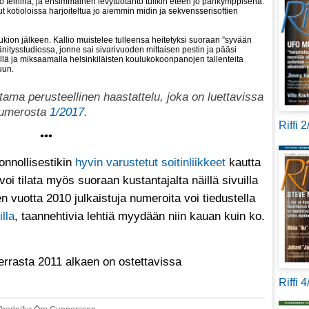
 teininä, ja ensimmäinen levytuotanto tulikin eteen jo parikymppisenä.
llut kotioloissa harjoiteltua jo aiemmin midin ja sekvensserisoftien
 lukion jälkeen. Kallio muistelee tulleensa heitetyksi suoraan ”syvään
tysstudiossa, jonne sai sivarivuoden mittaisen pestin ja pääsi
lä ja miksaamalla helsinkiläisten koulukokoonpanojen tallenteita
uun.
ama perusteellinen haastattelu, joka on luettavissa
numerosta
1/2017.
Riffi 
•••
onnollisestikin
hyvin varustetut soitinliikkeet
kautta
i tilata myös suoraan kustantajalta näillä sivuilla
vuotta 2010 julkaistuja numeroita voi tiedustella
illa
, taannehtivia lehtiä myydään niin kauan kuin ko.
errasta 2011 alkaen on ostettavissa
Riffi 