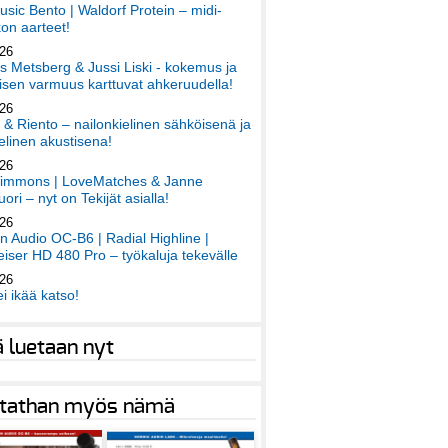
sic Bento | Waldorf Protein – midi-
on aarteet!
026
 Metsberg & Jussi Liski - kokemus ja
sen varmuus karttuvat ahkeruudella!
026
 & Riento – nailonkielinen sähköisenä ja
elinen akustisena!
026
immons | LoveMatches & Janne
ori – nyt on Tekijät asialla!
026
an Audio OC-B6 | Radial Highline |
iser HD 480 Pro – työkaluja tekevälle
026
ei ikää katso!
ä luetaan nyt
tathan myös nämä