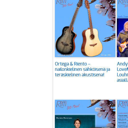
Ortega & Riento –
Andy
nailonkielinen sähköisenä ja
Love
teräskielinen akustisena!
Louhi
asiall