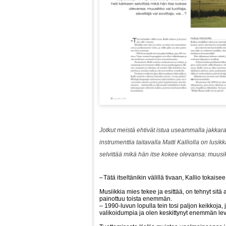
Jotkut meistä ehtivät istua useammalla jakkaral
instrumenttia taitavalla Matti Kalliolla on lusi
selvittää mikä hän itse kokee olevansa: muusikk
–
Tätä itseltänikin välillä tivaan, Kallio tokaise
Musiikkia mies tekee ja esittää, on tehnyt sitä
painottuu toista enemmän.
– 1990-luvun lopulla tein tosi paljon keikkoja
valikoidumpia ja olen keskittynyt enemmän le