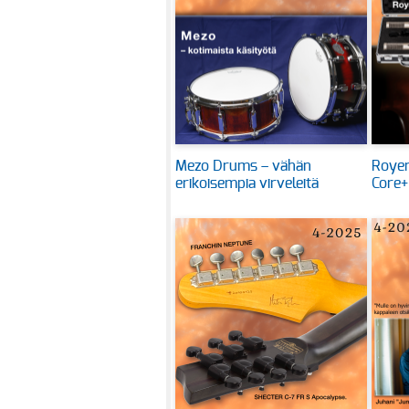
Mezo Drums – vähän
Royer
erikoisempia virveleitä
Core+