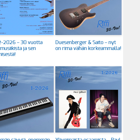
 2-2026 – 30 vuotta
Duesenberger & Saito – nyt
 musiikista ja sen
on rima vähän korkeammalla!
isestä!