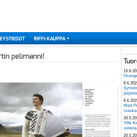
EYSTIEDOT
RIFFI-KAUPPA
tin pelimanni!
Tuor
15.6.2
Orang
9.6.202
Symetri
järjest
6.6.202
Mad Pr
maukas
20.5.2
Ville K
soiteta
20.5.2