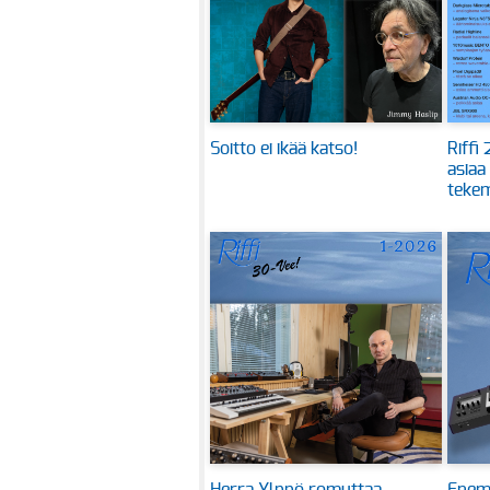
Soitto ei ikää katso!
Riffi
asiaa
tekem