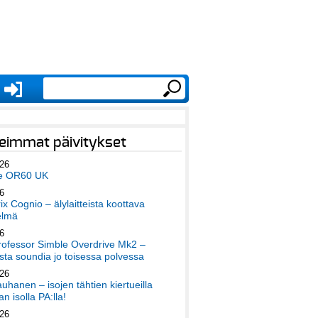
eimmat päivitykset
026
e OR60 UK
6
x Cognio – älylaitteista koottava
elmä
6
ofessor Simble Overdrive Mk2 –
ta soundia jo toisessa polvessa
026
auhanen – isojen tähtien kiertueilla
an isolla PA:lla!
026