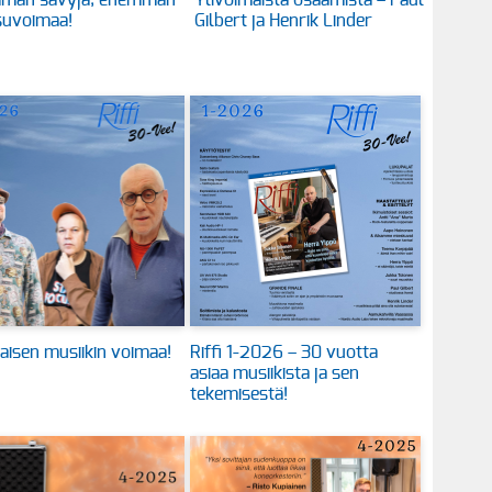
män sävyjä, enemmän
Ylivoimaista osaamista – Paul
suvoimaa!
Gilbert ja Henrik Linder
aisen musiikin voimaa!
Riffi 1-2026 – 30 vuotta
asiaa musiikista ja sen
tekemisestä!