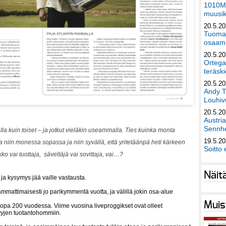
1010Mu
muusik
20.5.2
Tuomas
osaami
20.5.2
Ortega
teräski
20.5.2
Andy T
Louhivu
20.5.2
Austri
Sennhe
la kuin toiset – ja jotkut vieläkin useammalla.
Ties kuinka monta
19.5.2
kka niin monessa sopassa ja niin syvällä, että yritetäänpä heti kärkeen
Soitto 
o vai tuottaja, säveltäjä vai sovittaja, vai…?
Näit
e ja kysymys jää vaille vastausta.
 ammattimaisesti jo parikymmentä vuotta, ja välillä jokin osa-alue
Muis
, jopa 200 vuodessa. Viime vuosina liveproggikset ovat olleet
vyjen tuotantohommiin.