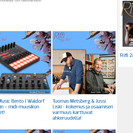
Thorleifur Örn Gunnarsson
Riffi 
usic Bento | Waldorf
Tuomas Metsberg & Jussi
in – midi-muusikon
Liski - kokemus ja osaamisen
et!
varmuus karttuvat
ahkeruudella!