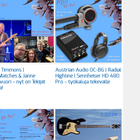
 Timmons |
Austrian Audio OC-B6 | Radial
Matches & Janne
Highline | Sennheiser HD 480
vuori – nyt on Tekijät
Pro – työkaluja tekevälle
a!