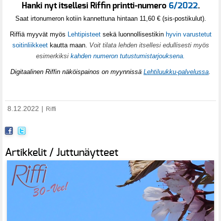
Hanki nyt itsellesi Riffin printti-numero
6/2022
.
Saat irtonumeron kotiin kannettuna hintaan 11,60 € (sis-postikulut).
Riffiä myyvät myös
Lehtipisteet
sekä luonnollisestikin
hyvin varustetut
soitinliikkeet
kautta maan.
Voit tilata lehden itsellesi edullisesti myös
esimerkiksi
kahden numeron tutustumistarjouksena.
Digitaalinen Riffin näköispainos on myynnissä
Lehtiluukku-palvelussa
.
8.12.2022
|
Riffi
Artikkelit / Juttunäytteet