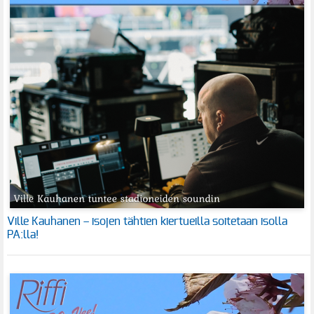
Ville Kauhanen – isojen tähtien kiertueilla soitetaan isolla
PA:lla!