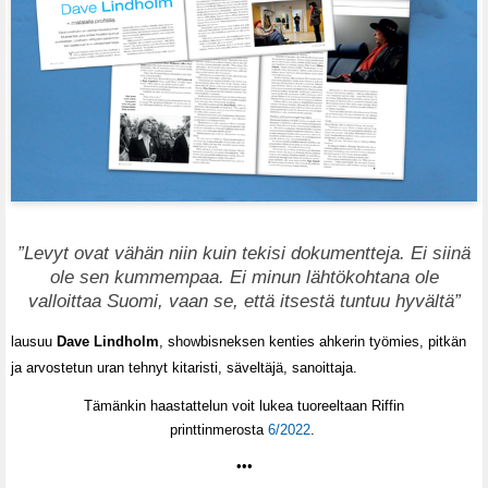
”Levyt ovat vähän niin kuin tekisi dokumentteja. Ei siinä
ole sen kummempaa. Ei minun lähtökohtana ole
valloittaa Suomi, vaan se, että itsestä tuntuu hyvältä”
lausuu
Dave Lindholm
, showbisneksen
kenties
ahkerin työmies, pitkän
ja arvostetun uran tehnyt kitaristi, säveltäjä, sanoittaja
.
Tämänkin haastattelun voit lukea tuoreeltaan Riffin
printtinmerosta
6/2022
.
•••