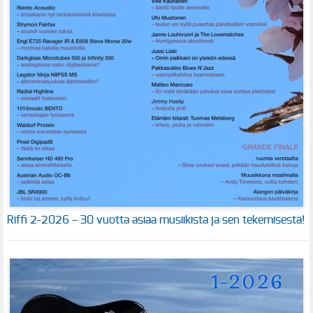
Riffi 2-2026 – 30 vuotta asiaa musiikista ja sen tekemisestä!