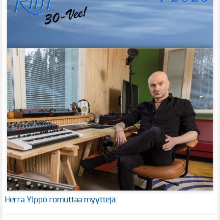
Herra Ylppö romuttaa myyttejä