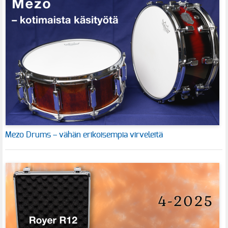
Mezo Drums – vähän erikoisempia virveleitä