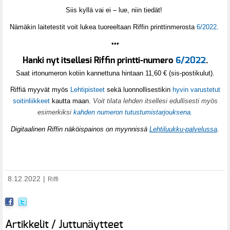
Siis kyllä vai ei – lue, niin tiedät!
N
ämäkin laitetestit voit lukea tuoreeltaan Riffin printtinmerosta
6/2022
.
•••
Hanki nyt itsellesi Riffin printti-numero
6/2022
.
Saat irtonumeron kotiin kannettuna hintaan 11,60 € (sis-postikulut).
Riffiä myyvät myös
Lehtipisteet
sekä luonnollisestikin
hyvin varustetut
soitinliikkeet
kautta maan.
Voit tilata lehden itsellesi edullisesti myös
esimerkiksi
kahden numeron tutustumistarjouksena.
Digitaalinen Riffin näköispainos on myynnissä
Lehtiluukku-palvelussa
.
8.12.2022
|
Riffi
Artikkelit / Juttunäytteet