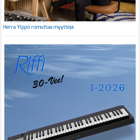
Herra Ylppö romuttaa myyttejä