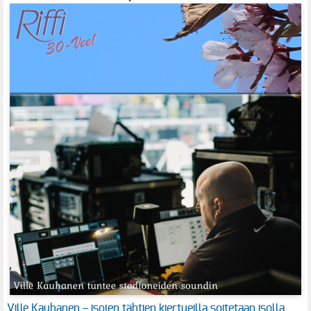
Ville Kauhanen – isojen tähtien kiertueilla soitetaan isolla