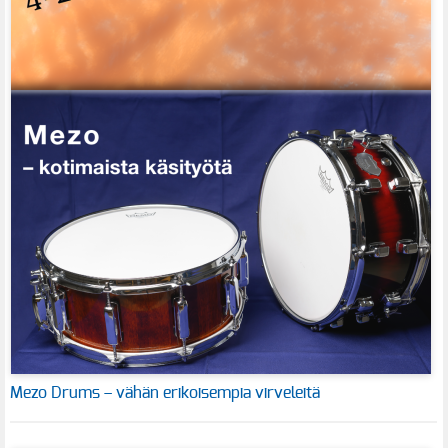
Mezo Drums – vähän erikoisempia virveleitä