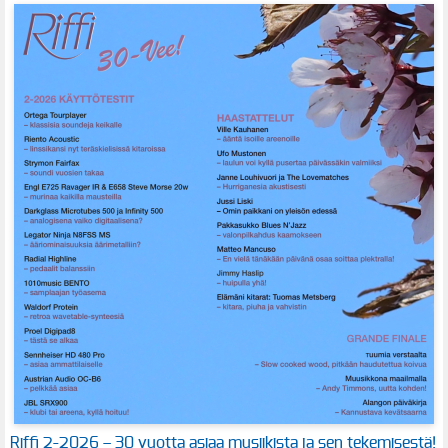
Riffi 2-2026 – 30 vuotta asiaa musiikista ja sen tekemisestä!