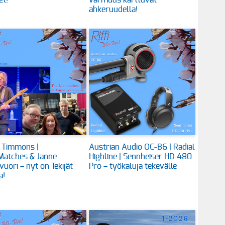
et!
varmuus karttuvat
ahkeruudella!
 Timmons |
Austrian Audio OC-B6 | Radial
Matches & Janne
Highline | Sennheiser HD 480
vuori – nyt on Tekijät
Pro – työkaluja tekevälle
a!