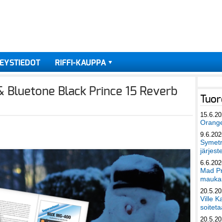
EYSTIEDOT
RIFFI-KAUPPA
& Bluetone Black Prince 15 Reverb
Tuor
15.6.2
Orang
9.6.202
Symetri
järjest
6.6.202
Mad Pr
maukas
20.5.2
Ville K
soiteta
20.5.2