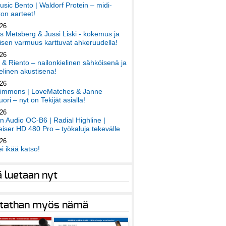
sic Bento | Waldorf Protein – midi-
on aarteet!
026
 Metsberg & Jussi Liski - kokemus ja
sen varmuus karttuvat ahkeruudella!
026
 & Riento – nailonkielinen sähköisenä ja
elinen akustisena!
026
immons | LoveMatches & Janne
ori – nyt on Tekijät asialla!
026
an Audio OC-B6 | Radial Highline |
iser HD 480 Pro – työkaluja tekevälle
026
ei ikää katso!
ä luetaan nyt
tathan myös nämä