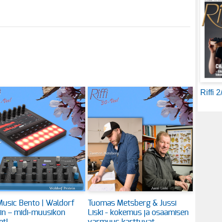
Riffi 
usic Bento | Waldorf
Tuomas Metsberg & Jussi
in – midi-muusikon
Liski - kokemus ja osaamisen