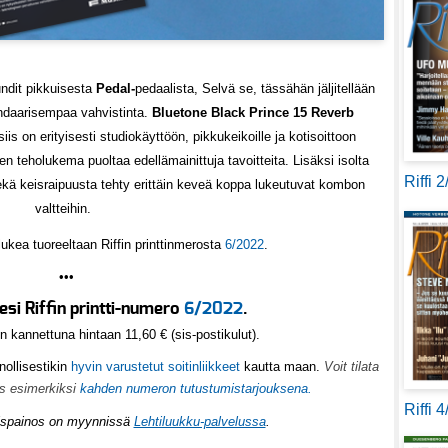
undit pikkuisesta
Pedal-
pedaalista, Selvä se, tässähän jäljitellään
endaarisempaa vahvistinta.
Bluetone Black Prince 15 Reverb
is on erityisesti studiokäyttöön, pikkukeikoille ja kotisoittoon
nen teholukema puoltaa edellämainittuja tavoitteita. Lisäksi isolta
Riffi 
ekä keisraipuusta tehty erittäin keveä koppa lukeutuvat kombon
valtteihin.
 lukea tuoreeltaan Riffin printtinmerosta
6/2022
.
•••
lesi Riffin printti-numero
6/2022
.
n kannettuna hintaan 11,60 € (sis-postikulut).
ollisestikin
hyvin varustetut soitinliikkeet
kautta maan.
Voit tilata
ös esimerkiksi
kahden numeron tutustumistarjouksena.
Riffi 
köispainos on myynnissä
Lehtiluukku-palvelussa
.