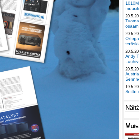
1010Mu
muusik
20.5.2
Tuomas
osaami
20.5.2
Ortega
teräski
20.5.2
Andy T
Louhivu
20.5.2
Austri
Sennhe
19.5.2
Soitto 
Näit
Muis