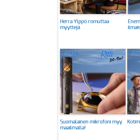
Herra Ylppö romuttaa
Enem
myyttejä
ilmai
Suomalainen mikrofoni myy
Kotim
maailmalla!