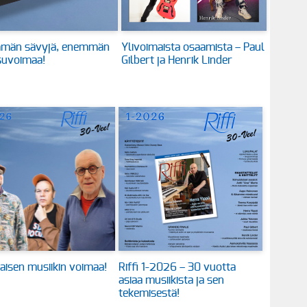
män sävyjä, enemmän
Ylivoimaista osaamista – Paul
suvoimaa!
Gilbert ja Henrik Linder
aisen musiikin voimaa!
Riffi 1-2026 – 30 vuotta
asiaa musiikista ja sen
tekemisestä!