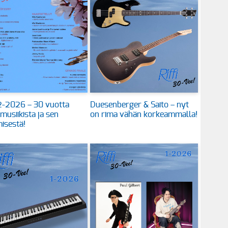
 2-2026 – 30 vuotta
Duesenberger & Saito – nyt
 musiikista ja sen
on rima vähän korkeammalla!
isestä!