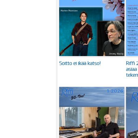
Soitto ei ikää katso!
Riffi
asiaa
tekem