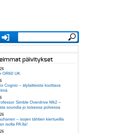
eimmat päivitykset
026
e OR60 UK
6
x Cognio – älylaitteista koottava
elmä
6
ofessor Simble Overdrive Mk2 –
ta soundia jo toisessa polvessa
026
auhanen – isojen tähtien kiertueilla
an isolla PA:lla!
026