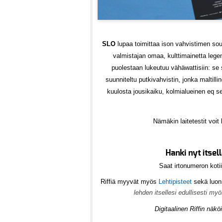
SLO
lupaa toimittaa ison vahvistimen so
valmistajan omaa, kulttimainetta leg
puolestaan lukeutuu vähäwattisiin: se si
suunniteltu putkivahvistin, jonka maltilli
kuulosta jousikaiku, kolmialueinen eq s
N
ämäkin laitetestit voit
Hanki nyt itsel
Saat irtonumeron kotii
Riffiä myyvät myös
Lehtipisteet
sekä luonn
lehden itsellesi edullisesti my
Digitaalinen Riffin nä