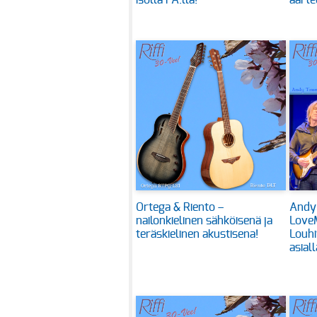
isolla PA:lla!
aarte
Ortega & Riento –
Andy
nailonkielinen sähköisenä ja
Love
teräskielinen akustisena!
Louhi
asiall