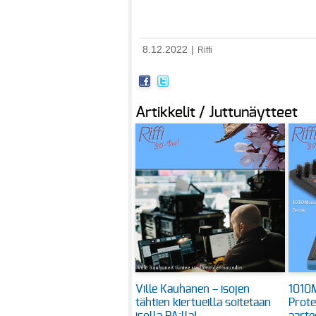
8.12.2022
|
Riffi
Artikkelit / Juttunäytteet
Ville Kauhanen – isojen
1010M
tähtien kiertueilla soitetaan
Prote