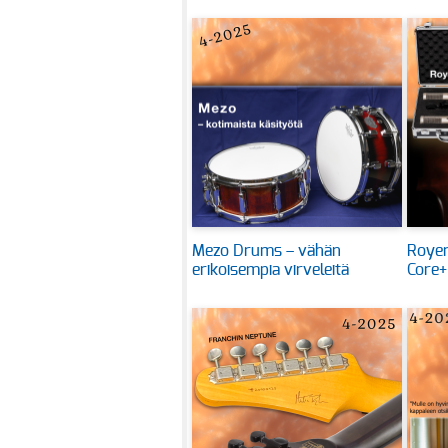
Mezo Drums – vähän
Royer
erikoisempia virveleitä
Core+