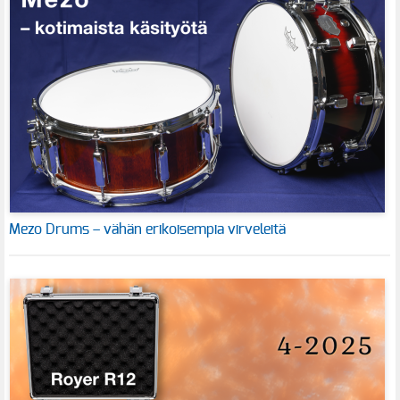
Mezo Drums – vähän erikoisempia virveleitä