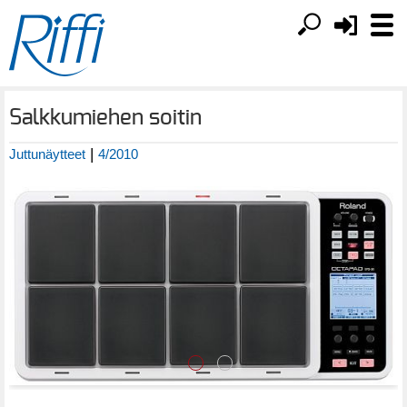
Salkkumiehen soitin
|
Juttunäytteet
4/2010