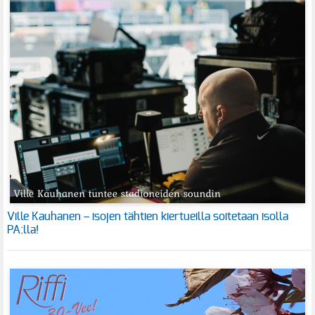
Ville Kauhanen – isojen tähtien kiertueilla soitetaan isolla
PA:lla!