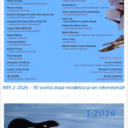
Riffi 2-2026 – 30 vuotta asiaa musiikista ja sen tekemisestä!