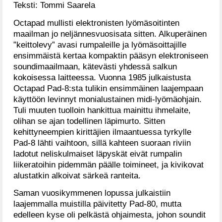
Teksti: Tommi Saarela
Octapad mullisti elektronisten lyömäsoitinten
maailman jo neljännesvuosisata sitten. Alkuperäinen
”keittolevy” avasi rumpaleille ja lyömäsoittajille
ensimmäistä kertaa kompaktin pääsyn elektroniseen
soundimaailmaan, kätevästi yhdessä salkun
kokoisessa laitteessa. Vuonna 1985 julkaistusta
Octapad Pad-8:sta tulikin ensimmäinen laajempaan
käyttöön levinnyt monialustainen midi-lyömäohjain.
Tuli muuten tuolloin hankittua mainittu ihmelaite,
olihan se ajan todellinen läpimurto. Sitten
kehittyneempien kirittäjien ilmaantuessa tyrkylle
Pad-8 lähti vaihtoon, sillä kahteen suoraan riviin
ladotut neliskulmaiset läpyskät eivät rumpalin
liikeratoihin pidemmän päälle toimineet, ja kivikovat
alustatkin alkoivat särkeä ranteita.
Saman vuosikymmenen lopussa julkaistiin
laajemmalla muistilla päivitetty Pad-80, mutta
edelleen kyse oli pelkästä ohjaimesta, johon soundit