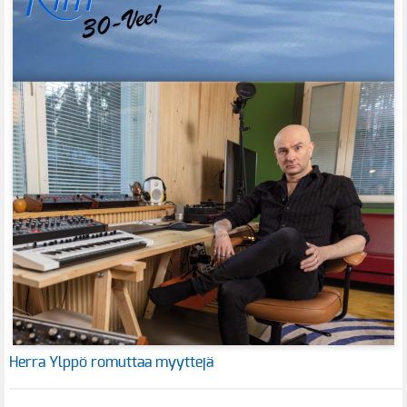
Herra Ylppö romuttaa myyttejä