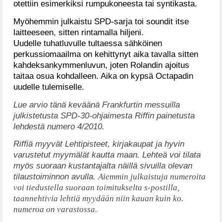
otettiin esimerkiksi rumpukoneesta tai syntikasta.
Myöhemmin julkaistu SPD-sarja toi soundit itse
laitteeseen, sitten rintamalla hiljeni.
Uudelle tuhatluvulle tultaessa sähköinen
perkussiomaailma on kehittynyt aika tavalla sitten
kahdeksankymmenluvun, joten Rolandin ajoitus
taitaa osua kohdalleen. Aika on kypsä Octapadin
uudelle tulemiselle.
Lue arvio tänä keväänä Frankfurtin messuilla
julkistetusta SPD-30-ohjaimesta Riffin painetusta
lehdestä numero 4/2010.
Riffiä myyvät Lehtipisteet, kirjakaupat ja hyvin
varustetut myymälät kautta maan. Lehteä voi tilata
myös suoraan kustantajalta näillä sivuilla olevan
tilaustoiminnon avulla.
Aiemmin julkaistuja numeroita
voi tiedustella suoraan toimitukselta s-postilla,
taannehtivia lehtiä myydään niin kauan kuin ko.
numeroa on varastossa.