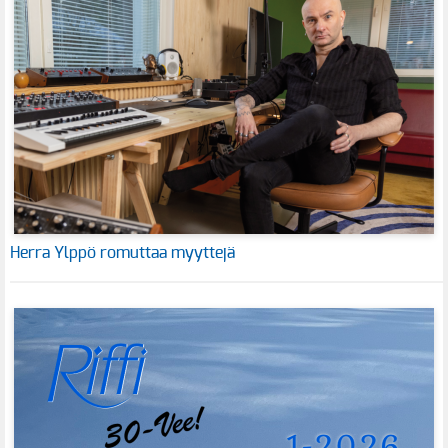
Herra Ylppö romuttaa myyttejä