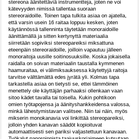
stereona äänitettäviä instrumentteja, joten ne voi
kätevyyden nimissä tallentaa suoraan
stereoraidoille. Toinen tapa tulkita asiaa on ajatella,
että varsin usein 16 raitaa loppuu kesken, joten
käytännössä tallenninta täytetään monoraidoille
äänittämällä ja sitten kertynyttä materiaalia
siirretään sopiviksi stereopareiksi miksattuna
eteenpäin stereoraidoille, joilloin vapautuu jälleen
monoraitoja uusille soitinosuuksille. Koska jokaisella
raidalla on soivan materiaalin taustalla kymmenen
haamuraitaa, ei välimiksauksessa käytettyjä raitoja
tarvitse välttämättä edes jyrätä yli. Kolmas tapa
tarkastella asiaa on tietysti se, ettei tämmöinen
menettely ole käyttäjän parhaaksi ollenkaan vaan
sitoo kädet tavalla tai toisella. Kukin pohtikoon
omien työtapojensa ja äänityshankkeidensa valossa,
minkä lähestymistavan valitsee. Niin tai näin, myös
mikserin monokanavia voi linkittää stereopareiksi,
jolloin yhden kanavan säädöt kopioituvat
automaattisesti sen pariksi valjastettuun kanavaan.
Työkalut panoroinnista taajuuskorjaimeen kutsutaan