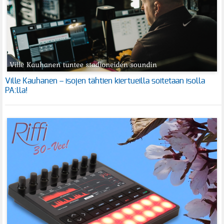
Ville Kauhanen – isojen tähtien kiertueilla soitetaan isolla
PA:lla!