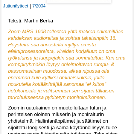
|
Juttunäytteet
7/2004
Teksti: Martin Berka
Zoom MRS-1608 tallentaa yhtä matkaa enimmillään
kahdeksan audioraitaa ja soittaa takaisinpäin 16.
Höysteitä saa annostella myllyn omista
efektiprosessoreista, vireiden korjailuun on oma
työkalunsa ja luuppejakin saa sommiteltua. Kun oma
komppiryhmäkin löytyy ohjelmoitavan rumpu- &
bassomasiinan muodossa, alkaa nipussa olla
enemmän kuin kylliksi ominaisuuksia, joilla
houkutella kotiäänittäjää sanomaa ”ei kiitos”
tietokoneelle ja valitsemaan sen sijaan tällaisen
tarkoitukseensa pyhitetyn monitoimikoneen.
Zoomin uutukainen on muotoilultaan tutun ja
perinteisen oloinen mikserin ja moniraiturin
yhdistelmä. Hallintanäppäimet ja säätimet on
sijoiteltu loogisesti ja sama käytännöllisyys tulee