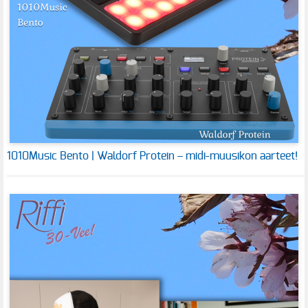
1010Music Bento | Waldorf Protein – midi-muusikon aarteet!