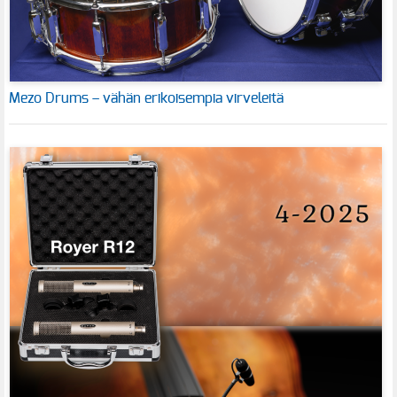
Mezo Drums – vähän erikoisempia virveleitä