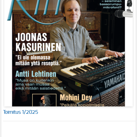
Toimitus 1/2025