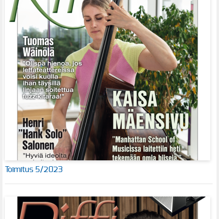
Toimitus 5/2023