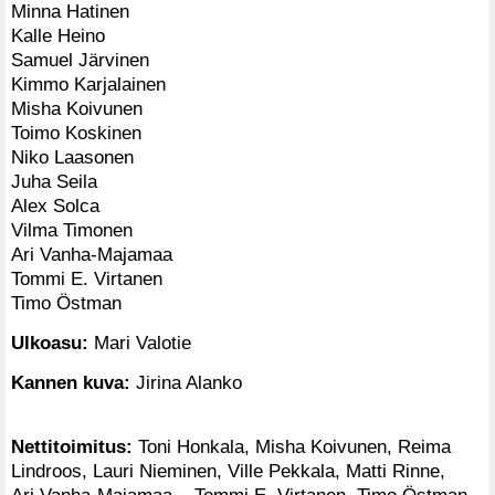
Minna Hatinen
Kalle Heino
Samuel Järvinen
Kimmo Karjalainen
Misha Koivunen
Toimo Koskinen
Niko Laasonen
Juha Seila
Alex Solca
Vilma Timonen
Ari Vanha-Majamaa
Tommi E. Virtanen
Timo Östman
Ulkoasu:
Mari Valotie
Kannen kuva:
Jirina Alanko
Nettitoimitus:
Toni Honkala, Misha Koivunen, Reima
Lindroos, Lauri Nieminen, Ville Pekkala, Matti Rinne,
Ari Vanha-Majamaa, Tommi E. Virtanen, Timo Östman