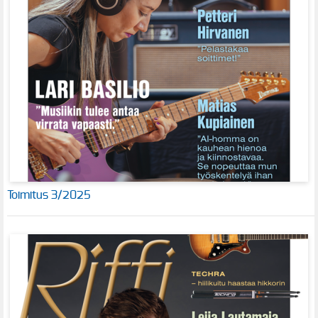
Toimitus 3/2025