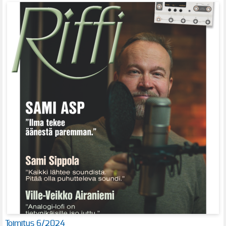
Toimitus 6/2024