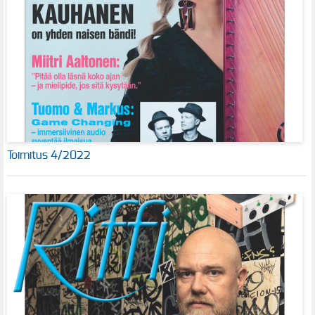
Toimitus 4/2022