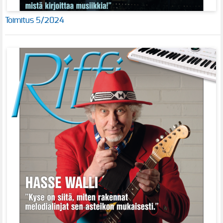
Toimitus 5/2024