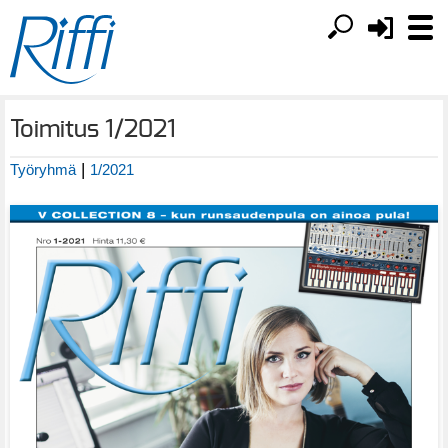
Toimitus 1/2021
|
Työryhmä
1/2021