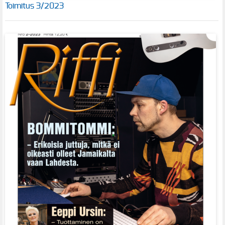
Toimitus 3/2023