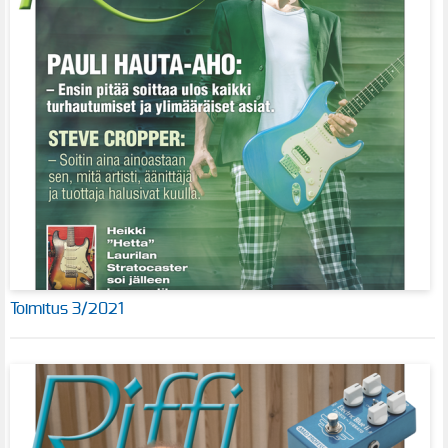
Toimitus 3/2021