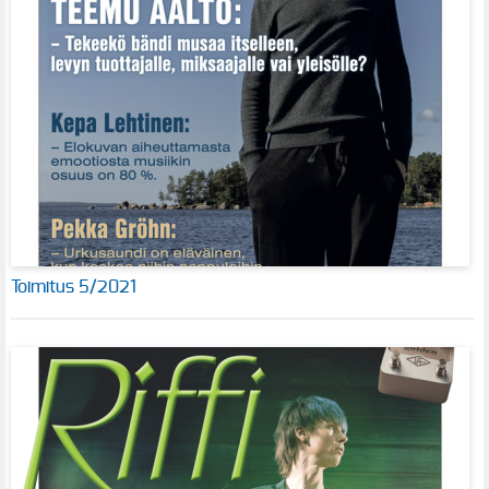
Toimitus 5/2021