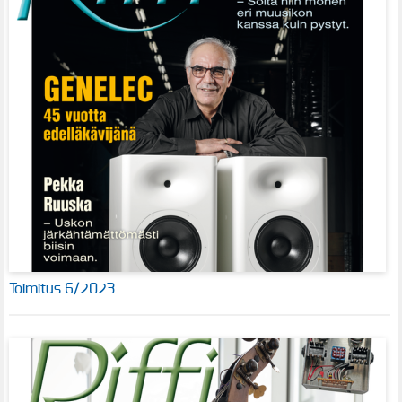
Toimitus 6/2023