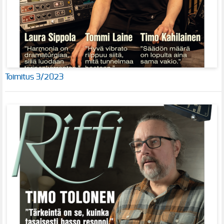
Toimitus 3/2023