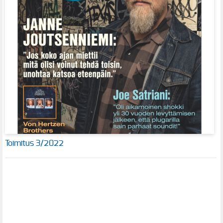
Toimitus 3/2022