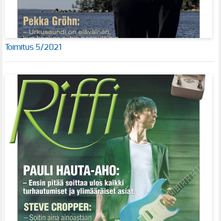
Toimitus 5/2021