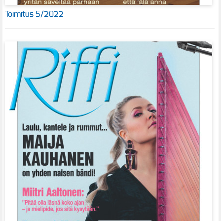
Toimitus 5/2022