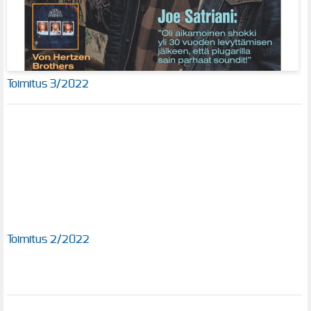
Toimitus 3/2022
Toimitus 2/2022