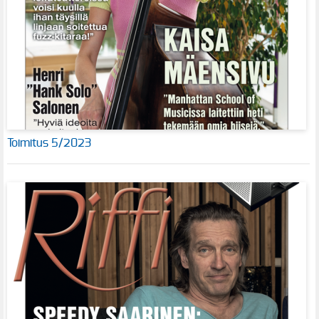
Toimitus 5/2023