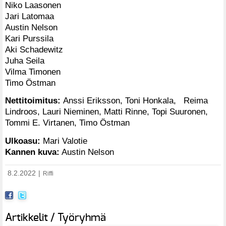
Niko Laasonen
Jari Latomaa
Austin Nelson
Kari Purssila
Aki Schadewitz
Juha Seila
Vilma Timonen
Timo Östman
Nettitoimitus:
Anssi Eriksson, Toni Honkala, Reima
Lindroos, Lauri Nieminen, Matti Rinne, Topi Suuronen,
Tommi E. Virtanen, Timo Östman
Ulkoasu:
Mari Valotie
Kannen kuva:
Austin Nelson
8.2.2022
|
Riffi
Artikkelit / Työryhmä