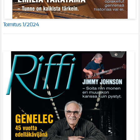
Toimitus 1/2024