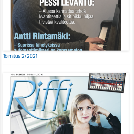
Toimitus 2/2021