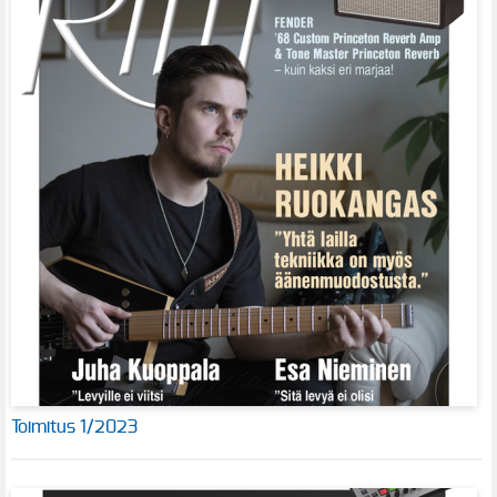
Toimitus 1/2023