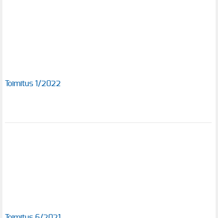
Toimitus 1/2022
Toimitus 6/2021