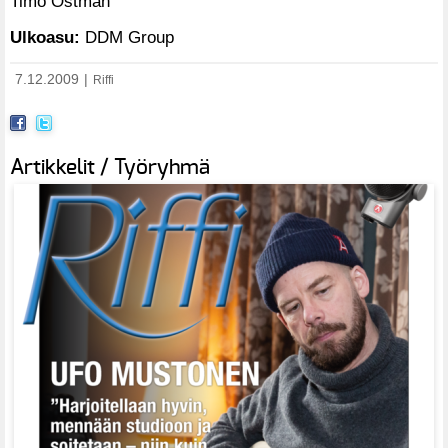
Timo Östman
Ulkoasu:
DDM Group
7.12.2009
|
Riffi
Artikkelit / Työryhmä