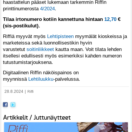
haastattelun pääset lukemaan tarkemmin Riffin
printtinumerosta
4/2024
.
Tilaa irtonumero kotiin kannettuna hintaan
12,70
€
(sis-postikulut).
Riffiä myyvät myös
Lehtipisteen
myymälät kioskeissa ja
marketeissa sekä luonnollisestikin hyvin
varustetut
soitinliikkeet
kautta maan. Voit tilata lehden
itsellesi edullisesti myös esimerkiksi kahden numeron
tutustumistarjouksena.
Digitaalinen Riffin näköispainos on
myynnissä
Lehtiluukku
-palvelussa.
28.8.2024
|
Riffi
Artikkelit / Juttunäytteet