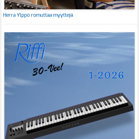
Herra Ylppö romuttaa myyttejä