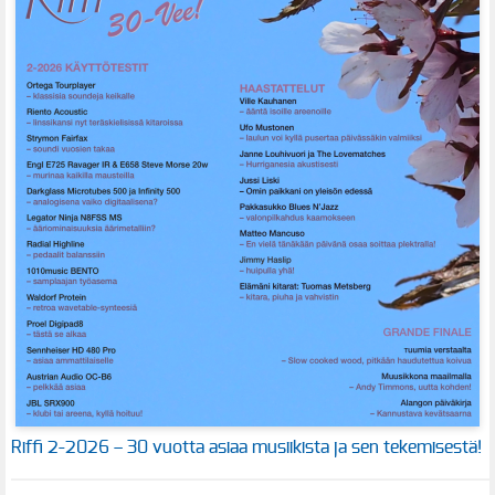
Riffi 2-2026 – 30 vuotta asiaa musiikista ja sen tekemisestä!