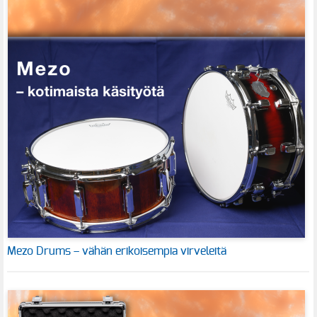
Mezo Drums – vähän erikoisempia virveleitä