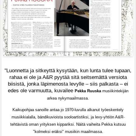
"Luonnetta ja sitkeyttä kysytään, kun lunta tulee tupaan,
rahaa ei ole ja A&R pyytää sitä seitsemättä versiota
biisistä, jonka läpimenosta levylle – siis palkasta – ei
edes ole varmuutta, kuvailee
Pekka Ruuska
musiikintekijän
arkea nykymaailmassa.
Kaikupohjaa sanoille antaa jo 1970-luvulla alkanut työeskentely
musiikkialalla, bändikuvioista sooloartistiksi, ja levy-yhtiön A&R-
tehtävistä oman yrityksen kippariksi. Näitä vaiheita Pekka kutsuu
"kolmeksi eräksi" musiikin maailmassa.