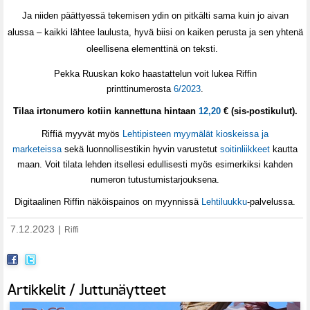
Ja niiden päättyessä tekemisen ydin on pitkälti sama kuin jo aivan
alussa
– kaikki lähtee laulusta, hyvä biisi on kaiken perusta ja sen yhtenä
oleellisena elementtinä on teksti.
Pekka Ruuskan koko haastattelun voit lukea Riffin
printtinumerosta
6/2023
.
Tilaa irtonumero kotiin kannettuna hintaan
12,20
€ (sis-postikulut).
Riffiä myyvät myös
Lehtipisteen myymälät kioskeissa ja
marketeissa
sekä luonnollisestikin hyvin varustetut
soitinliikkeet
kautta
maan. Voit tilata lehden itsellesi edullisesti myös esimerkiksi kahden
numeron tutustumistarjouksena.
Digitaalinen Riffin näköispainos on myynnissä
Lehtiluukku
-palvelussa.
7.12.2023
|
Riffi
Artikkelit / Juttunäytteet