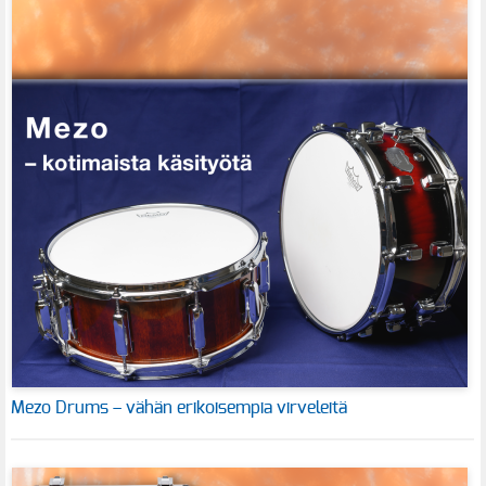
Mezo Drums – vähän erikoisempia virveleitä