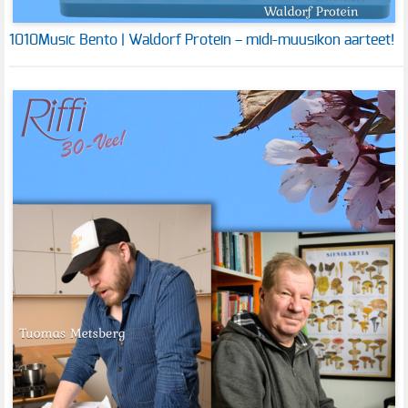
1010Music Bento | Waldorf Protein – midi-muusikon aarteet!