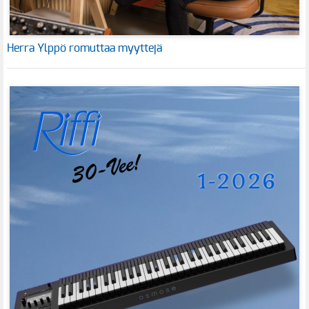
Herra Ylppö romuttaa myyttejä