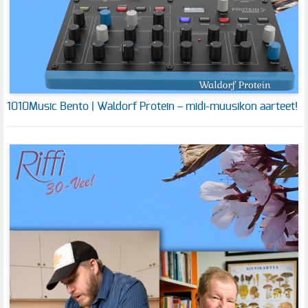
1010Music Bento | Waldorf Protein – midi-muusikon aarteet!