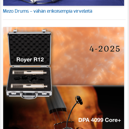
Mezo Drums – vähän erikoisempia virveleitä