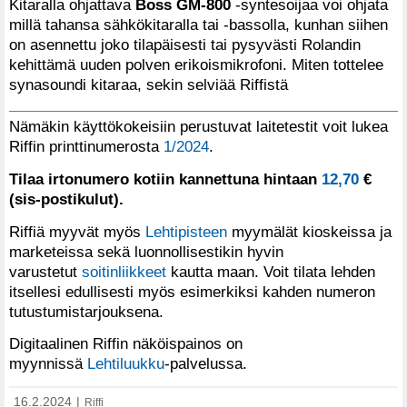
Kitaralla ohjattava
Boss GM-800
-syntesoijaa voi ohjata
millä tahansa sähkökitaralla tai -bassolla, kunhan siihen
on asennettu joko tilapäisesti tai pysyvästi Rolandin
kehittämä uuden polven erikoismikrofoni. Miten tottelee
synasoundi kitaraa, sekin selviää Riffistä
Nämäkin käyttökokeisiin perustuvat laitetestit voit lukea
Riffin printtinumerosta
1/2024
.
Tilaa irtonumero kotiin kannettuna hintaan
12,70
€
(sis-postikulut).
Riffiä myyvät myös
Lehtipisteen
myymälät kioskeissa ja
marketeissa sekä luonnollisestikin hyvin
varustetut
soitinliikkeet
kautta maan. Voit tilata lehden
itsellesi edullisesti myös esimerkiksi kahden numeron
tutustumistarjouksena.
Digitaalinen Riffin näköispainos on
myynnissä
Lehtiluukku
-palvelussa.
16.2.2024
|
Riffi