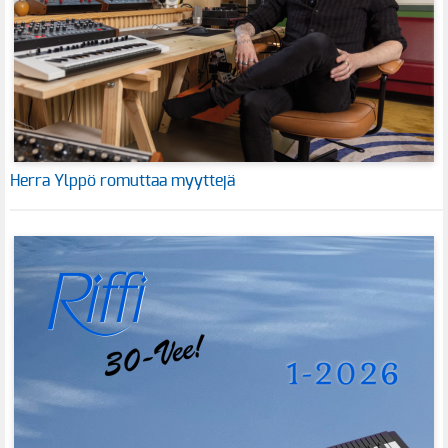
Herra Ylppö romuttaa myyttejä