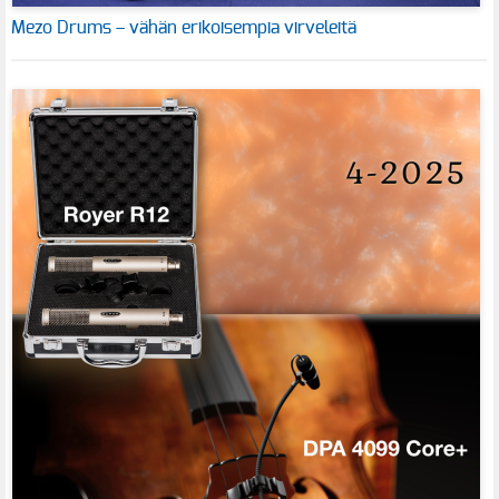
Mezo Drums – vähän erikoisempia virveleitä