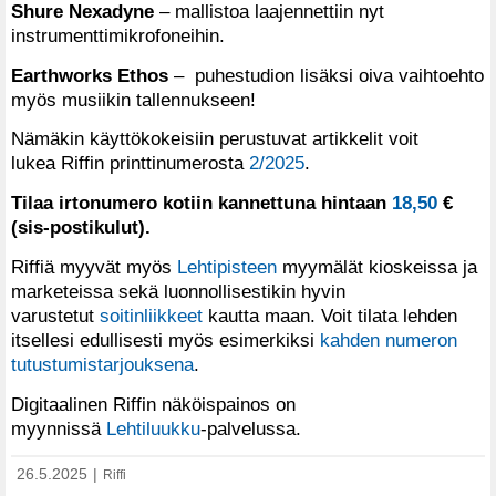
Shure Nexadyne
– mallistoa laajennettiin nyt
instrumenttimikrofoneihin.
Earthworks Ethos
– puhestudion lisäksi oiva vaihtoehto
myös musiikin tallennukseen!
Nämäkin käyttökokeisiin perustuvat artikkelit voit
lukea Riffin printtinumerosta
2/2025
.
Tilaa irtonumero kotiin kannettuna hintaan
18,50
€
(sis-postikulut).
Riffiä myyvät myös
Lehtipisteen
myymälät kioskeissa ja
marketeissa sekä luonnollisestikin hyvin
varustetut
soitinliikkeet
kautta maan. Voit tilata lehden
itsellesi edullisesti myös esimerkiksi
kahden numeron
tutustumistarjouksena
.
Digitaalinen Riffin näköispainos on
myynnissä
Lehtiluukku
-palvelussa.
26.5.2025
|
Riffi