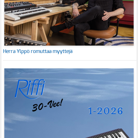
Herra Ylppö romuttaa myyttejä