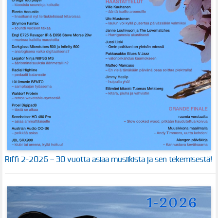
Riffi 2-2026 – 30 vuotta asiaa musiikista ja sen tekemisestä!