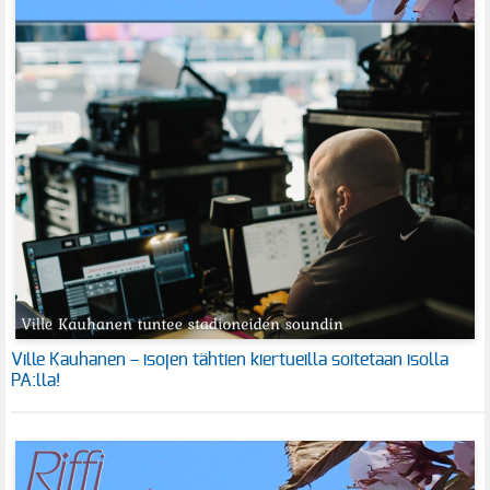
Ville Kauhanen – isojen tähtien kiertueilla soitetaan isolla
PA:lla!