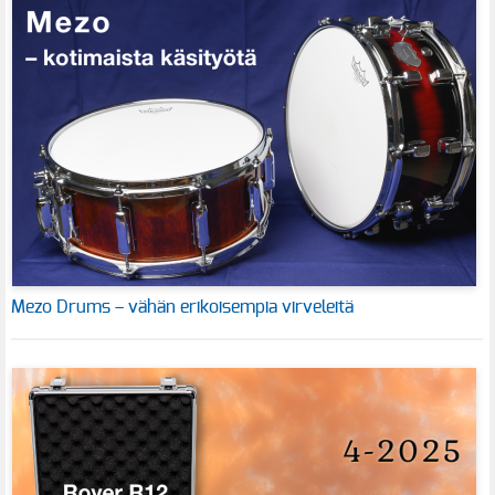
Mezo Drums – vähän erikoisempia virveleitä