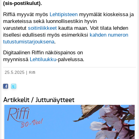
(sis-postikulut).
Riffiä myyvät myös
Lehtipisteen
myymälät kioskeissa ja
marketeissa sekä luonnollisestikin hyvin
varustetut
soitinliikkeet
kautta maan. Voit tilata lehden
itsellesi edullisesti myös esimerkiksi
kahden numeron
tutustumistarjouksena
.
Digitaalinen Riffin näköispainos on
myynnissä
Lehtiluukku
-palvelussa.
25.5.2025
|
Riffi
Artikkelit / Juttunäytteet