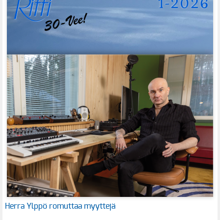
Herra Ylppö romuttaa myyttejä