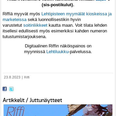
(sis-postikulut).
Riffiä myyvät myös
Lehtipisteen myymälät kioskeissa ja
marketeissa
sekä luonnollisestikin hyvin
varustetut
soitinliikkeet
kautta maan. Voit tilata lehden
itsellesi edullisesti myös esimerkiksi kahden numeron
tutustumistarjouksena.
Digitaalinen Riffin näköispainos on
myynnissä
Lehtiluukku
-palvelussa.
23.8.2023
|
Riffi
Artikkelit / Juttunäytteet