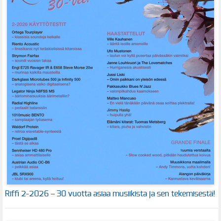
Riffi 2-2026 – 30 vuotta asiaa musiikista ja sen tekemisestä!