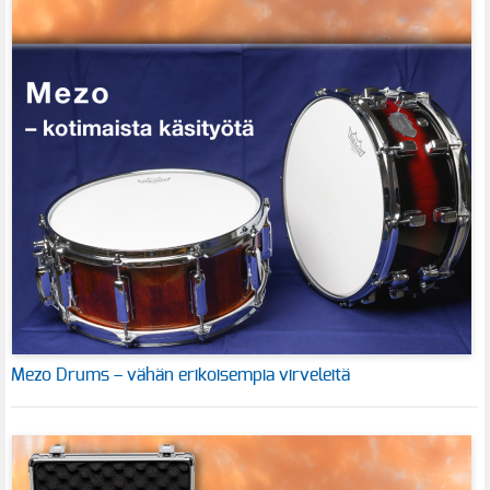
Mezo Drums – vähän erikoisempia virveleitä