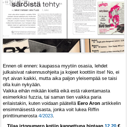
Ennen oli ennen: kaupassa myytiin osasia, lehdet
julkaisivat rakennusohjeita ja kojeet koottiin itse! No, ei
nyt aivan kaikki, mutta aika paljon yleisempää se taisi
olla kuin nykyään.
Vaikka eihän mikään kiellä eikä estä rakentamasta
esimerkiksi fuzzia, tai saman tien vaikka paria
erilaistakin, kuten voidaan päätellä
Eero Aron
artikkelin
ensimmäisestä osasta, jonka voit lukea Riffin
printtinumerosta
4/2023
.
Tilaa irtonumero kotiin kannettuna hintaan
12,20
€