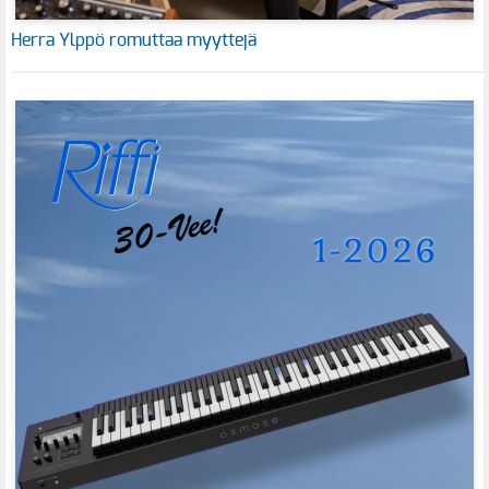
Herra Ylppö romuttaa myyttejä