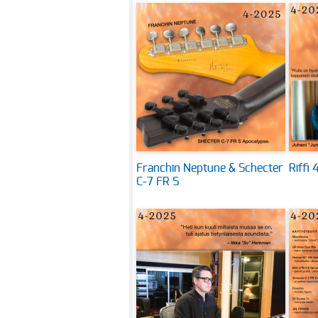
Franchin Neptune & Schecter
Riffi
C-7 FR S