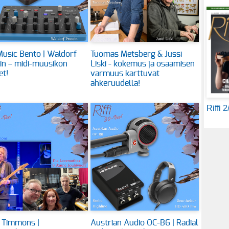
usic Bento | Waldorf
Tuomas Metsberg & Jussi
in – midi-muusikon
Liski - kokemus ja osaamisen
et!
varmuus karttuvat
ahkeruudella!
Riffi 
 Timmons |
Austrian Audio OC-B6 | Radial