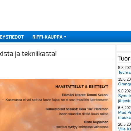
EYSTIEDOT
RIFFI-KAUPPA
ista ja tekniikasta!
Tuor
8.8.202
Techra 
15.6.2
Orang
9.6.202
Symetri
järjest
6.6.202
Mad Pr
maukas
20.5.2
Ville K