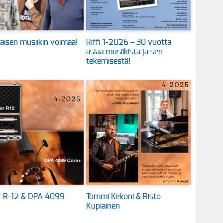
aisen musiikin voimaa!
Riffi 1-2026 – 30 vuotta
asiaa musiikista ja sen
tekemisestä!
 R-12 & DPA 4099
Tommi Kekoni & Risto
Kupiainen