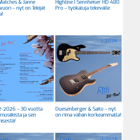
Matches & Janne
Highline | Sennheiser HD 480
vuori – nyt on Tekijät
Pro – työkaluja tekevälle
a!
 2-2026 – 30 vuotta
Duesenberger & Saito – nyt
 musiikista ja sen
on rima vähän korkeammalla!
isestä!