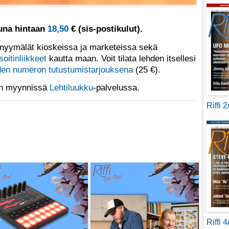
tuna hintaan
18,50
€ (sis-postikulut).
yymälät kioskeissa ja marketeissa sekä
soitinliikkeet
kautta maan. Voit tilata lehden itsellesi
en numeron tutustumistarjouksena
(25 €).
 on myynnissä
Lehtiluukku
-palvelussa.
Riffi 
Riffi 