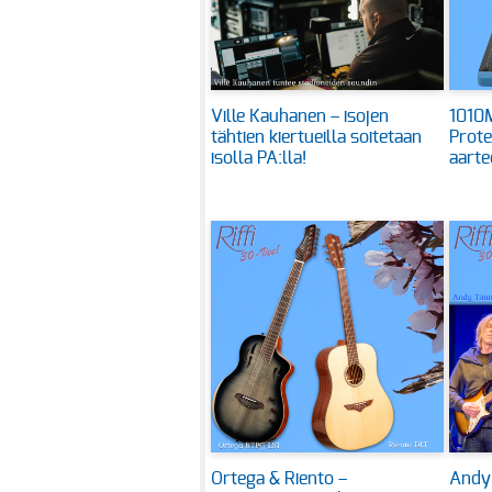
Ville Kauhanen – isojen
1010M
tähtien kiertueilla soitetaan
Prote
isolla PA:lla!
aarte
Ortega & Riento –
Andy