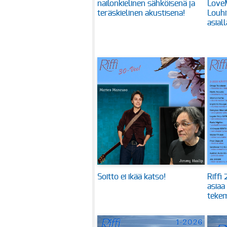
nailonkielinen sähköisenä ja
Love
teräskielinen akustisena!
Louhi
asiall
Soitto ei ikää katso!
Riffi
asiaa
tekem