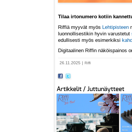
Tilaa irtonumero kotiin kannet
Riffiä myyvät myös
Lehtipisteen
m
luonnollisestikin hyvin varustetut
edullisesti myös esimerkiksi
kahd
Digitaalinen Riffin näköispainos
26.11.2025
|
Riffi
Artikkelit / Juttunäytteet