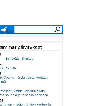
eimmat päivitykset
6
– niin hyvää hiilikuitua!
026
e OR60 UK
6
x Cognio – älylaitteista koottava
elmä
6
ofessor Simble Overdrive Mk2 –
ta soundia jo toisessa polvessa
026
auhanen – isojen tähtien kiertueilla