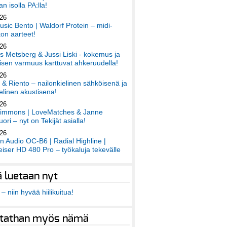
an isolla PA:lla!
026
sic Bento | Waldorf Protein – midi-
on aarteet!
026
 Metsberg & Jussi Liski - kokemus ja
sen varmuus karttuvat ahkeruudella!
026
 & Riento – nailonkielinen sähköisenä ja
elinen akustisena!
026
immons | LoveMatches & Janne
ori – nyt on Tekijät asialla!
026
an Audio OC-B6 | Radial Highline |
iser HD 480 Pro – työkaluja tekevälle
ä luetaan nyt
– niin hyvää hiilikuitua!
tathan myös nämä