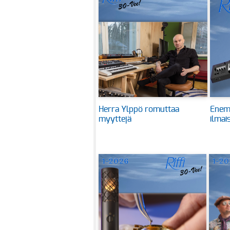
Herra Ylppö romuttaa
Enem
myyttejä
ilmai