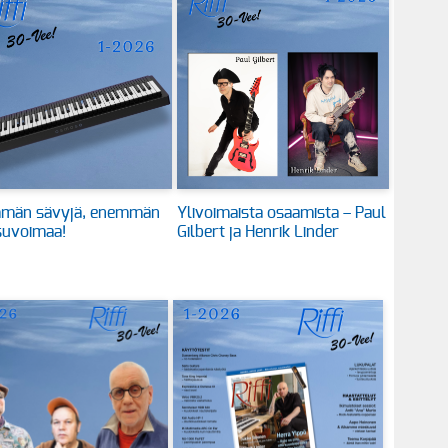
män sävyjä, enemmän
Ylivoimaista osaamista – Paul
suvoimaa!
Gilbert ja Henrik Linder