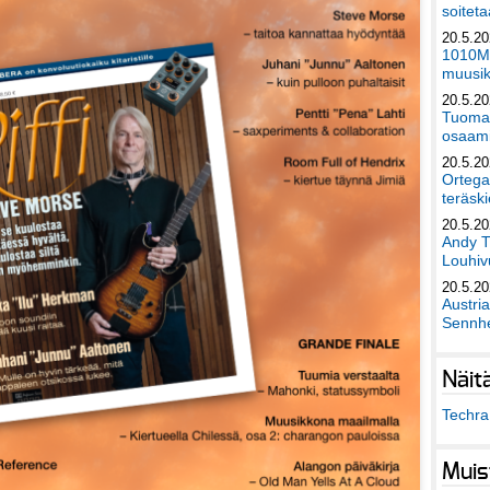
soiteta
20.5.2
1010Mu
muusik
20.5.2
Tuomas
osaami
20.5.2
Ortega
teräski
20.5.2
Andy T
Louhivu
20.5.2
Austri
Sennhe
Näit
Techra 
Muis