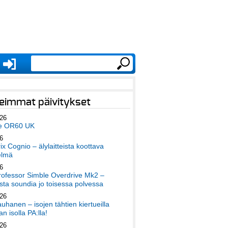
eimmat päivitykset
026
e OR60 UK
6
x Cognio – älylaitteista koottava
elmä
6
ofessor Simble Overdrive Mk2 –
ta soundia jo toisessa polvessa
026
auhanen – isojen tähtien kiertueilla
an isolla PA:lla!
026