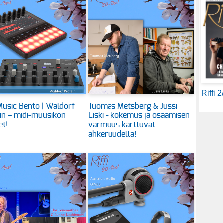
Riffi 
usic Bento | Waldorf
Tuomas Metsberg & Jussi
in – midi-muusikon
Liski - kokemus ja osaamisen
et!
varmuus karttuvat
ahkeruudella!