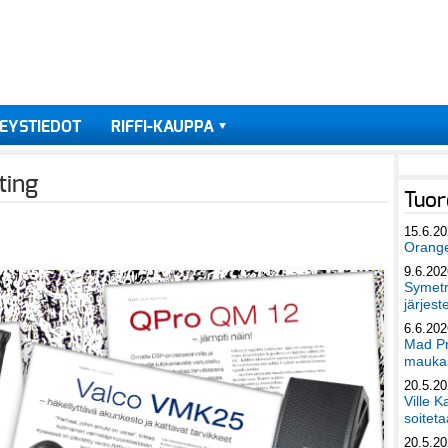
EYSTIEDOT
RIFFI-KAUPPA
ting
Tuor
15.6.2
Orang
9.6.202
Symetri
järjest
6.6.202
Mad Pr
maukas
20.5.2
Ville K
soiteta
20.5.2