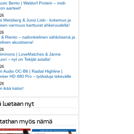
sic Bento | Waldorf Protein – midi-
on aarteet!
026
 Metsberg & Jussi Liski - kokemus ja
sen varmuus karttuvat ahkeruudella!
026
 & Riento – nailonkielinen sähköisenä ja
elinen akustisena!
026
immons | LoveMatches & Janne
ori – nyt on Tekijät asialla!
026
an Audio OC-B6 | Radial Highline |
iser HD 480 Pro – työkaluja tekevälle
026
ei ikää katso!
ä luetaan nyt
tathan myös nämä