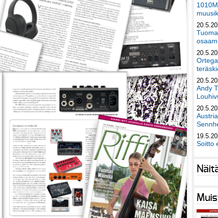
1010Mu
muusik
20.5.2
Tuomas
osaami
20.5.2
Ortega
teräski
20.5.2
Andy T
Louhivu
20.5.2
Austri
Sennhe
19.5.2
Soitto 
Näit
Muis