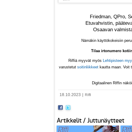
Friedman, QPro, S
Etuvahvistin, päätev
Osaavan valmistaj
Nämäkin käyttökokeisiin perust
Tilaa irtonumero koti
Riffiä myyvät myös
Lehtipisteen myy
varustetut
soitinliikkeet
kautta maan. Voit t
Digitaalinen Riffin nä
18.10.2023
|
Riffi
Artikkelit / Juttunäytteet