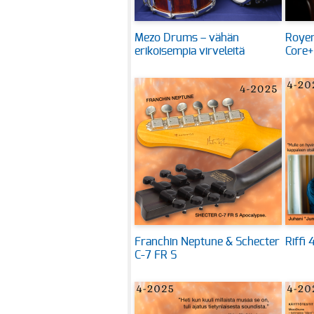
Mezo Drums – vähän
Royer
erikoisempia virveleitä
Core+
Franchin Neptune & Schecter
Riffi
C-7 FR S