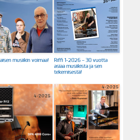
aisen musiikin voimaa!
Riffi 1-2026 – 30 vuotta
asiaa musiikista ja sen
tekemisestä!