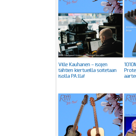
Ville Kauhanen – isojen
1010M
tähtien kiertueilla soitetaan
Prote
isolla PA:lla!
aarte