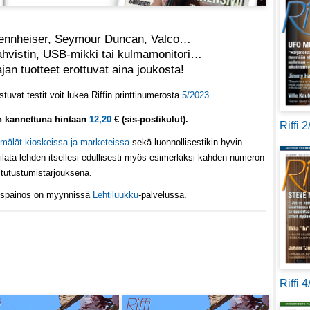
ennheiser, Seymour Duncan, Valco…
ahvistin, USB-mikki tai kulmamonitori…
an tuotteet erottuvat aina joukosta!
uvat testit voit lukea Riffin printtinumerosta
5/2023
.
in kannettuna hintaan
12,20
€ (sis-postikulut).
Riffi 
mälät kioskeissa ja marketeissa
sekä luonnollisestikin hyvin
ilata lehden itsellesi edullisesti myös esimerkiksi kahden numeron
tutustumistarjouksena.
köispainos on myynnissä
Lehtiluukku
-palvelussa.
Riffi 