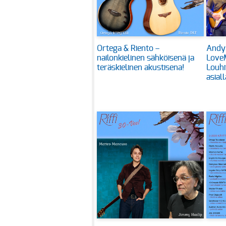
Ortega & Riento –
Andy
nailonkielinen sähköisenä ja
Love
teräskielinen akustisena!
Louhi
asiall