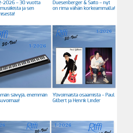
 2-2026 – 30 vuotta
Duesenberger & Saito – nyt
 musiikista ja sen
on rima vähän korkeammalla!
isestä!
män sävyjä, enemmän
Ylivoimaista osaamista – Paul
suvoimaa!
Gilbert ja Henrik Linder