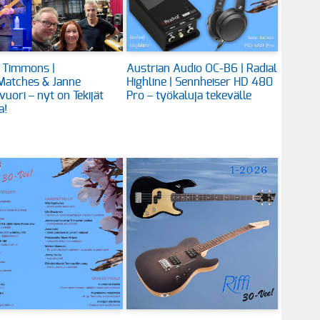
 Timmons |
Austrian Audio OC-B6 | Radial
Matches & Janne
Highline | Sennheiser HD 480
vuori – nyt on Tekijät
Pro – työkaluja tekevälle
a!