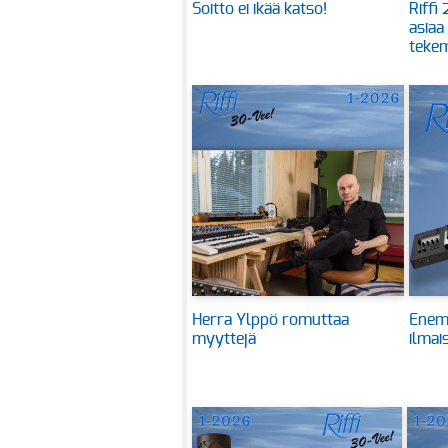
Soitto ei ikää katso!
Riffi
asiaa
tekem
Herra Ylppö romuttaa
Enem
myyttejä
ilmai