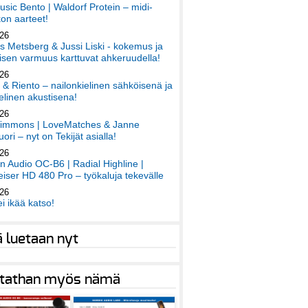
sic Bento | Waldorf Protein – midi-
on aarteet!
026
 Metsberg & Jussi Liski - kokemus ja
sen varmuus karttuvat ahkeruudella!
026
 & Riento – nailonkielinen sähköisenä ja
elinen akustisena!
026
immons | LoveMatches & Janne
ori – nyt on Tekijät asialla!
026
an Audio OC-B6 | Radial Highline |
iser HD 480 Pro – työkaluja tekevälle
026
ei ikää katso!
ä luetaan nyt
tathan myös nämä