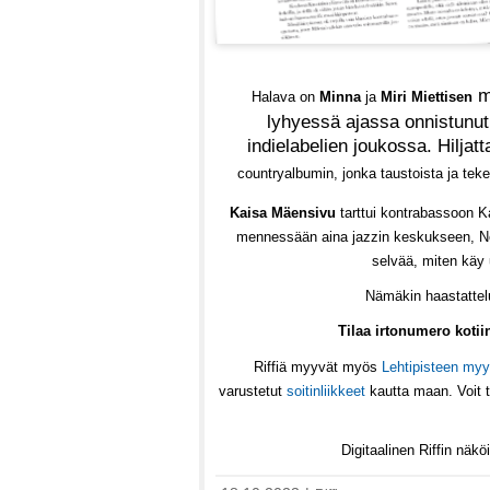
mu
Halava on
Minna
ja
Miri Miettisen
lyhyessä ajassa onnistunut 
indielabelien joukossa. Hiljat
countryalbumin, jonka taustoista ja te
Kaisa Mäensivu
tarttui kontrabassoon Ka
mennessään aina jazzin keskukseen, New
selvää, miten käy
Nämäkin haastattelu
Tilaa irtonumero koti
Riffiä myyvät myös
Lehtipisteen myy
varustetut
soitinliikkeet
kautta maan. Voit t
Digitaalinen Riffin nä