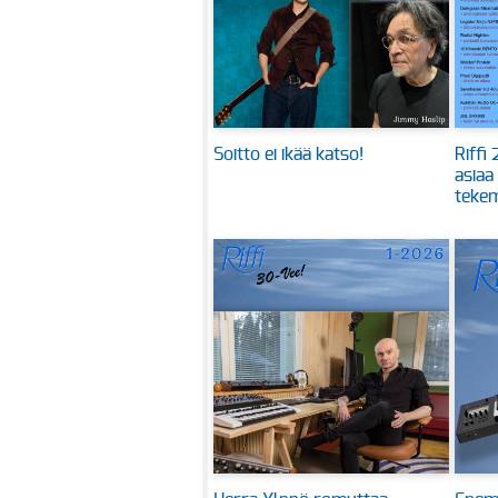
Soitto ei ikää katso!
Riffi
asiaa
tekem