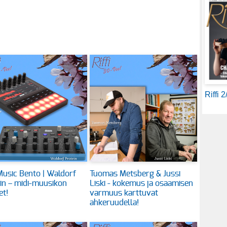
Riffi 
usic Bento | Waldorf
Tuomas Metsberg & Jussi
in – midi-muusikon
Liski - kokemus ja osaamisen
et!
varmuus karttuvat
ahkeruudella!