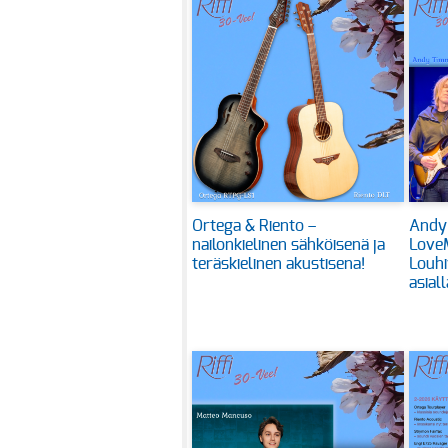
Ortega & Riento –
Andy
nailonkielinen sähköisenä ja
Love
teräskielinen akustisena!
Louhi
asiall