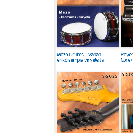
Mezo Drums – vähän
Royer
erikoisempia virveleitä
Core+