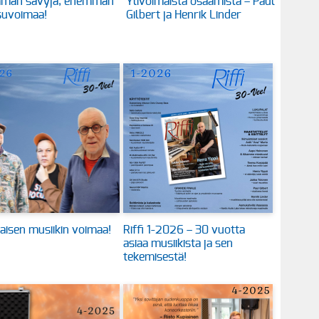
män sävyjä, enemmän
Ylivoimaista osaamista – Paul
suvoimaa!
Gilbert ja Henrik Linder
aisen musiikin voimaa!
Riffi 1-2026 – 30 vuotta
asiaa musiikista ja sen
tekemisestä!