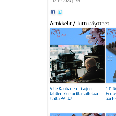
18.10.2023
|
Riffi
Artikkelit / Juttunäytteet
Ville Kauhanen – isojen
1010M
tähtien kiertueilla soitetaan
Prote
isolla PA:lla!
aarte