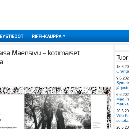
EYSTIEDOT
RIFFI-KAUPPA
aisa Mäensivu – kotimaiset
Tuor
sa
15.6.2
Orang
9.6.202
Symetri
järjest
6.6.202
Mad Pr
maukas
20.5.2
Ville K
soiteta
20.5.2