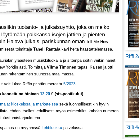
siikin tuotanto- ja julkaisuyhtiö, joka on melko
löytämään paikkansa isojen jättien ja pienten
tain Halava julkaisi pariskunnan oman
Tell Me How -
kemisestä
toimittaja
Taneli Rantala
kävi heitä haastattelemassa
.
Riffi 
urialan yläasteen musiikkiluokalla ja sittenpä soitin veikin hänet
 Yorkiin asti. Toimittaja
Vilma Timonen
tapasi Kaisan ja otti
 uran rakentaminen suuressa maailmassa.
t voit lukea Riffin printtinumerosta
5/2023
.
in kannettuna hintaan
12,20
€ (sis-postikulut).
mälät kioskeissa ja marketeissa
sekä luonnollisestikin hyvin
ilata lehden itsellesi edullisesti myös esimerkiksi kahden numeron
tutustumistarjouksena.
Riffi 
köispainos on myynnissä
Lehtiluukku
-palvelussa.