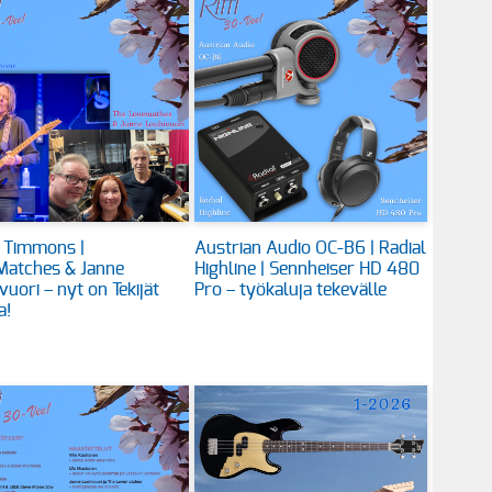
 Timmons |
Austrian Audio OC-B6 | Radial
Matches & Janne
Highline | Sennheiser HD 480
vuori – nyt on Tekijät
Pro – työkaluja tekevälle
a!