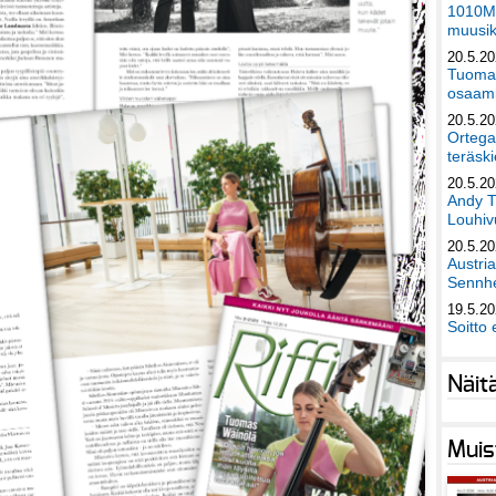
1010Mu
muusik
20.5.2
Tuomas
osaami
20.5.2
Ortega
teräski
20.5.2
Andy T
Louhivu
20.5.2
Austri
Sennhe
19.5.2
Soitto 
Näit
Muis