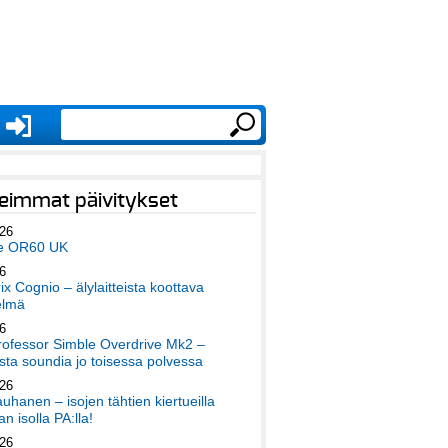
eimmat päivitykset
026
e OR60 UK
6
x Cognio – älylaitteista koottava
elmä
6
ofessor Simble Overdrive Mk2 –
ta soundia jo toisessa polvessa
026
auhanen – isojen tähtien kiertueilla
an isolla PA:lla!
026