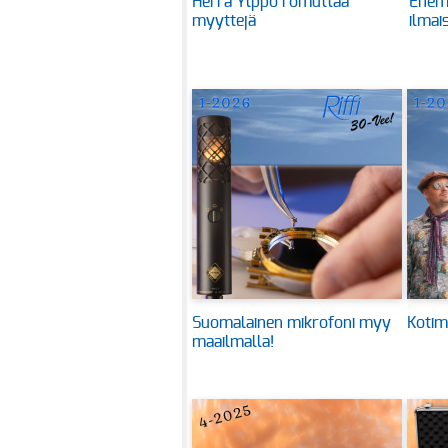
Herra Ylppö romuttaa
Enem
myyttejä
ilmai
Suomalainen mikrofoni myy
Kotim
maailmalla!