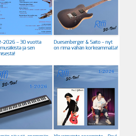
 2-2026 – 30 vuotta
Duesenberger & Saito – nyt
 musiikista ja sen
on rima vähän korkeammalla!
isestä!