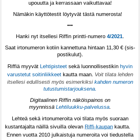
upouutta ja kerrassaan vaikuttavaa!
Nämäkin käyttötestit löytyvät tästä numerosta!
•••
Hanki nyt itsellesi Riffin printti-numero
4/2021
.
Saat irtonumeron kotiin kannettuna hintaan 11,30 € (sis-
postikulut).
Riffiä myyvät
Lehtipisteet
sekä luonnollisestikin
hyvin
varustetut soitinliikkeet
kautta maan.
Voit tilata lehden
itsellesi edullisesti myös esimerkiksi
kahden numeron
tutustumistarjouksena.
Digitaalinen Riffin näköispainos on
myynnissä
Lehtiluukku-palvelussa
.
Lehteä sekä irtonumeroita voi tilata myös suoraan
kustantajalta näillä sivuilla olevan
Riffi-kaupan
kautta.
Ennen vuotta 2010 julkaistuja numeroita voi tiedustella