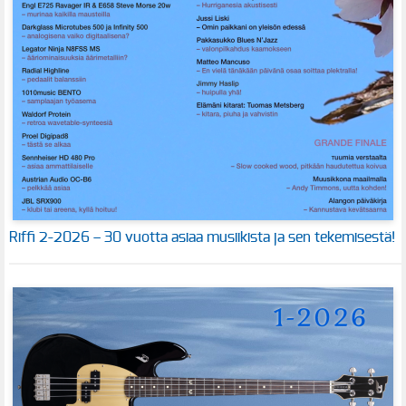
Riffi 2-2026 – 30 vuotta asiaa musiikista ja sen tekemisestä!