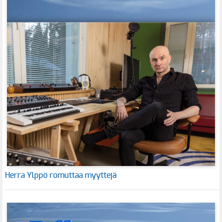
Herra Ylppö romuttaa myyttejä