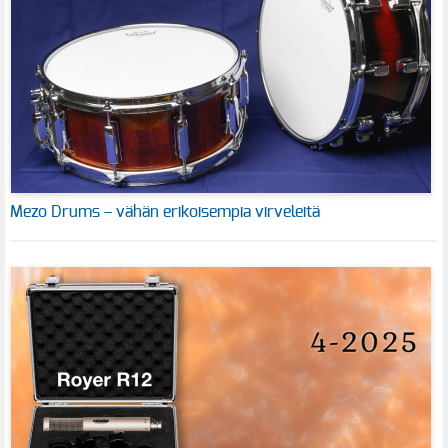
Mezo Drums – vähän erikoisempia virveleitä