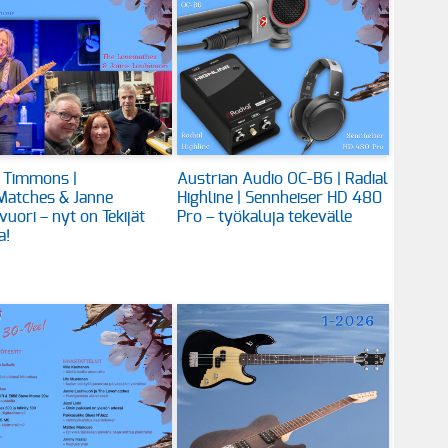
 Timmons |
Austrian Audio OC-B6 | Radial
Matches & Janne
Highline | Sennheiser HD 480
vuori – nyt on Tekijät
Pro – työkaluja tekevälle
a!