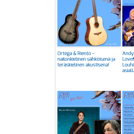
Ortega & Riento –
Andy
nailonkielinen sähköisenä ja
Love
teräskielinen akustisena!
Louhi
asiall