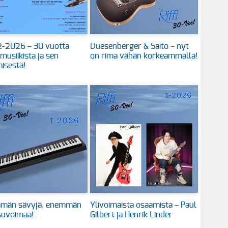
 2-2026 – 30 vuotta
Duesenberger & Saito – nyt
 musiikista ja sen
on rima vähän korkeammalla!
isestä!
män sävyjä, enemmän
Ylivoimaista osaamista – Paul
suvoimaa!
Gilbert ja Henrik Linder