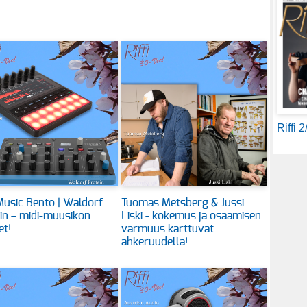
Riffi 
usic Bento | Waldorf
Tuomas Metsberg & Jussi
in – midi-muusikon
Liski - kokemus ja osaamisen
et!
varmuus karttuvat
ahkeruudella!