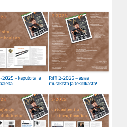
2-2025 – kapuloita ja
Riffi 2-2025 – asiaa
aleita!
musiikista ja tekniikasta!