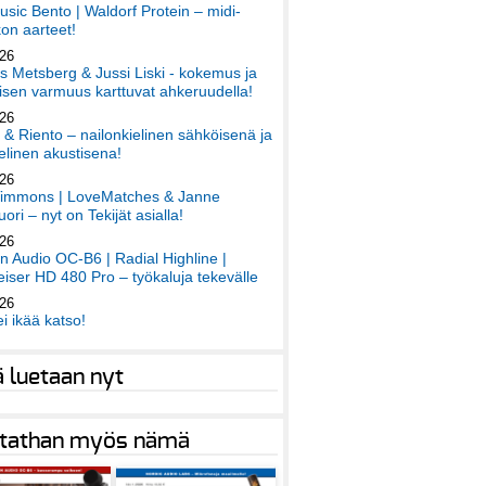
sic Bento | Waldorf Protein – midi-
on aarteet!
026
 Metsberg & Jussi Liski - kokemus ja
sen varmuus karttuvat ahkeruudella!
026
 & Riento – nailonkielinen sähköisenä ja
elinen akustisena!
026
immons | LoveMatches & Janne
ori – nyt on Tekijät asialla!
026
an Audio OC-B6 | Radial Highline |
iser HD 480 Pro – työkaluja tekevälle
026
ei ikää katso!
ä luetaan nyt
tathan myös nämä