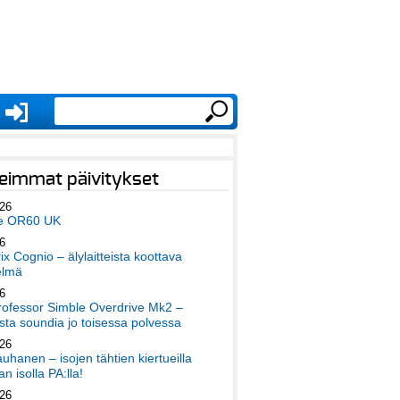
eimmat päivitykset
026
e OR60 UK
6
x Cognio – älylaitteista koottava
elmä
6
ofessor Simble Overdrive Mk2 –
ta soundia jo toisessa polvessa
026
auhanen – isojen tähtien kiertueilla
an isolla PA:lla!
026