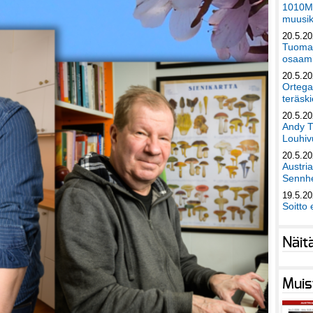
1010Mu
muusik
20.5.2
Tuomas
osaami
20.5.2
Ortega
teräski
20.5.2
Andy T
Louhivu
20.5.2
Austri
Sennhe
19.5.2
Soitto 
Näit
Muis