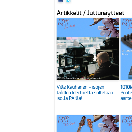
Artikkelit / Juttunäytteet
Ville Kauhanen – isojen
1010M
tähtien kiertueilla soitetaan
Prote
isolla PA:lla!
aarte