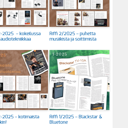
 2-2025 – kokeilussa
Riffi 2/2025 – puhetta
 audiotekniikkaa
musiikista ja soittimista
 2-2025 – kotimaista
Riffi 1/2025 – Blackstar &
kin!
Bluetone