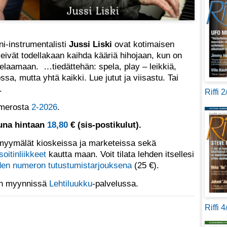
i-instrumentalisti
Jussi Liski
ovat kotimaisen
 eivät todellakaan kaihda kääriä hihojaan, kun on
 pelaamaan. …tiedättehän: spela, play – leikkiä,
a, mutta yhtä kaikki. Lue jutut ja viisastu. Tai
e.
Riffi 
numerosta
2-2026
.
tuna hintaan
18,80
€ (sis-postikulut).
yymälät kioskeissa ja marketeissa sekä
soitinliikkeet
kautta maan. Voit tilata lehden itsellesi
en numeron tutustumistarjouksena
(25 €).
 on myynnissä
Lehtiluukku
-palvelussa.
Riffi 