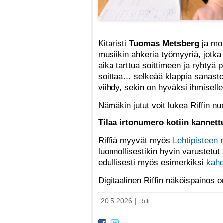
Kitaristi
Tuomas Metsberg
ja mon
musiikin ahkeria työmyyriä, jotka
aika tarttua soittimeen ja ryhtyä
soittaa… selkeää klappia sanastoss
viihdy, sekin on hyväksi ihmisell
Nämäkin jutut voit lukea Riffin 
Tilaa irtonumero kotiin kannet
Riffiä myyvät myös
Lehtipisteen
m
luonnollisestikin hyvin varustetut
edullisesti myös esimerkiksi
kahd
Digitaalinen Riffin näköispainos
20.5.2026
|
Riffi