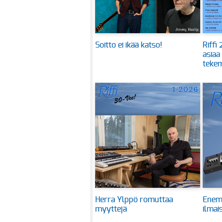
Soitto ei ikää katso!
Riffi
asiaa
tekem
Herra Ylppö romuttaa
Enem
myyttejä
ilmai