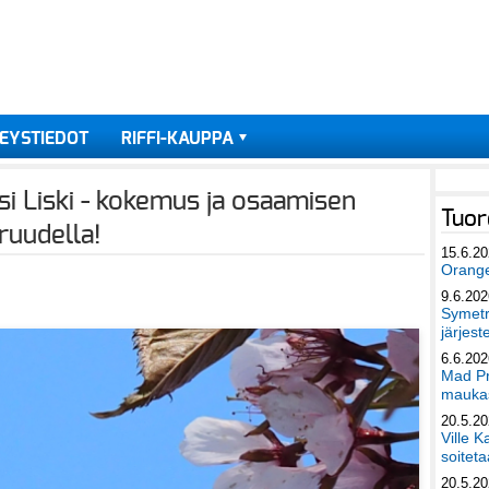
EYSTIEDOT
RIFFI-KAUPPA
i Liski - kokemus ja osaamisen
Tuor
ruudella!
15.6.2
Orang
9.6.202
Symetri
järjest
6.6.202
Mad Pr
maukas
20.5.2
Ville K
soiteta
20.5.2