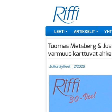
LEHTI
ARTIKKELIT
YHT
Tuomas Metsberg & Juss
varmuus karttuvat ahke
|
Juttunäytteet
2/2026