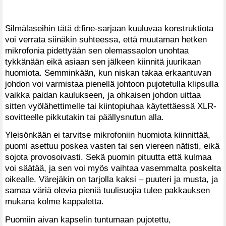
Silmälaseihin tätä d:fine-sarjaan kuuluvaa konstruktiota
voi verrata siinäkin suhteessa, että muutaman hetken
mikrofonia pidettyään sen olemassaolon unohtaa
tykkänään eikä asiaan sen jälkeen kiinnitä juurikaan
huomiota. Semminkään, kun niskan takaa erkaantuvan
johdon voi varmistaa pienellä johtoon pujotetulla klipsulla
vaikka paidan kaulukseen, ja ohkaisen johdon uittaa
sitten vyölähettimelle tai kiintopiuhaa käytettäessä XLR-
sovitteelle pikkutakin tai päällysnutun alla.
Yleisönkään ei tarvitse mikrofoniin huomiota kiinnittää,
puomi asettuu poskea vasten tai sen viereen nätisti, eikä
sojota provosoivasti. Sekä puomin pituutta että kulmaa
voi säätää, ja sen voi myös vaihtaa vasemmalta poskelta
oikealle. Värejäkin on tarjolla kaksi – puuteri ja musta, ja
samaa väriä olevia pieniä tuulisuojia tulee pakkauksen
mukana kolme kappaletta.
Puomiin aivan kapselin tuntumaan pujotettu,