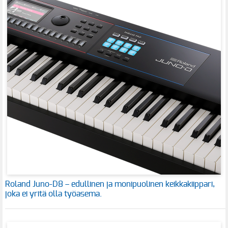
Roland Juno-D8 – edullinen ja monipuolinen keikkakiippari,
joka ei yritä olla työasema.