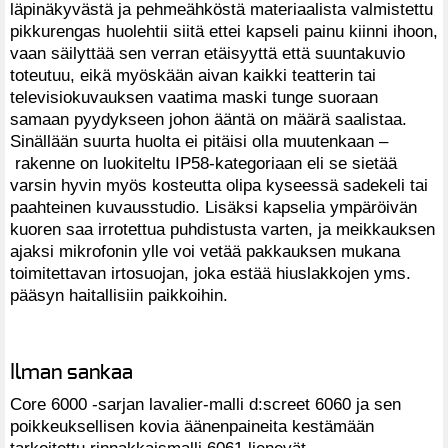
läpinäkyvästä ja pehmeähköstä materiaalista valmistettu
pikkurengas huolehtii siitä ettei kapseli painu kiinni ihoon,
vaan säilyttää sen verran etäisyyttä että suuntakuvio
toteutuu, eikä myöskään aivan kaikki teatterin tai
televisiokuvauksen vaatima maski tunge suoraan
samaan pyydykseen johon ääntä on määrä saalistaa.
Sinällään suurta huolta ei pitäisi olla muutenkaan –
rakenne on luokiteltu IP58-kategoriaan eli se sietää
varsin hyvin myös kosteutta olipa kyseessä sadekeli tai
paahteinen kuvausstudio. Lisäksi kapselia ympäröivän
kuoren saa irrotettua puhdistusta varten, ja meikkauksen
ajaksi mikrofonin ylle voi vetää pakkauksen mukana
toimitettavan irtosuojan, joka estää hiuslakkojen yms.
pääsyn haitallisiin paikkoihin.
Ilman sankaa
Core 6000 -sarjan lavalier-malli d:screet 6060 ja sen
poikkeuksellisen kovia äänenpaineita kestämään
tarkoitettu rinnakkaismalli 6061 lienevät