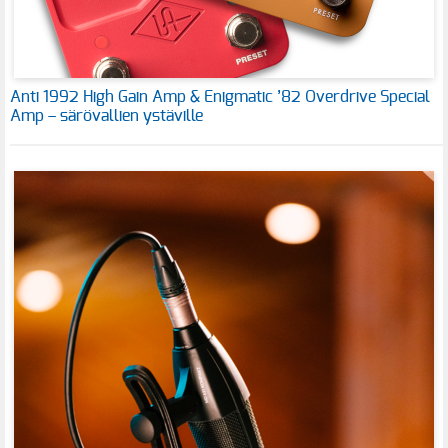
Anti 1992 High Gain Amp & Enigmatic ’82 Overdrive Special
Amp – särövallien ystäville