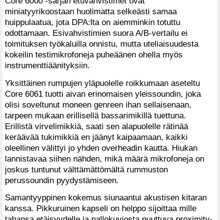
Core 6000 -sarjan etuvahvistimet ovat
miniatyyrikoostaan huolimatta selkeästi samaa
huippulaatua, jota DPA:lta on aiemminkin totuttu
odottamaan. Esivahvistimien suora A/B-vertailu ei
toimituksen työkaluilla onnistu, mutta uteliaisuudesta
kokeilin testimikrofoneja puheäänen ohella myös
instrumenttiäänityksiin.
Yksittäinen rumpujen yläpuolelle roikkumaan aseteltu
Core 6061 tuotti aivan erinomaisen yleissoundin, joka
olisi soveltunut moneen genreen ihan sellaisenaan,
tarpeen mukaan erillisellä bassarimikillä tuettuna.
Erillistä virvelimikkiä, saati sen alapuolelle rätinää
keräävää tukimikkiä en jäänyt kaipaamaan, kaikki
oleellinen välittyi jo yhden overheadin kautta. Hiukan
lannistavaa siihen nähden, mikä määrä mikrofoneja on
joskus tuntunut välttämättömältä rummuston
perussoundin pyydystämiseen.
Samantyyppinen kokemus siunaantui akustisen kitaran
kanssa. Pikkuruinen kapseli on helppo sijoittaa mille
tahansa etäisyydelle ja pallokuviosta puuttuva proximity-