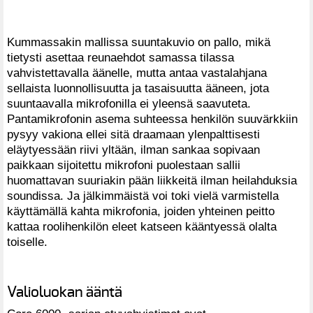
Kummassakin mallissa suuntakuvio on pallo, mikä
tietysti asettaa reunaehdot samassa tilassa
vahvistettavalla äänelle, mutta antaa vastalahjana
sellaista luonnollisuutta ja tasaisuutta ääneen, jota
suuntaavalla mikrofonilla ei yleensä saavuteta.
Pantamikrofonin asema suhteessa henkilön suuvärkkiin
pysyy vakiona ellei sitä draamaan ylenpalttisesti
eläytyessään riivi yltään, ilman sankaa sopivaan
paikkaan sijoitettu mikrofoni puolestaan sallii
huomattavan suuriakin pään liikkeitä ilman heilahduksia
soundissa. Ja jälkimmäistä voi toki vielä varmistella
käyttämällä kahta mikrofonia, joiden yhteinen peitto
kattaa roolihenkilön eleet katseen kääntyessä olalta
toiselle.
Valioluokan ääntä