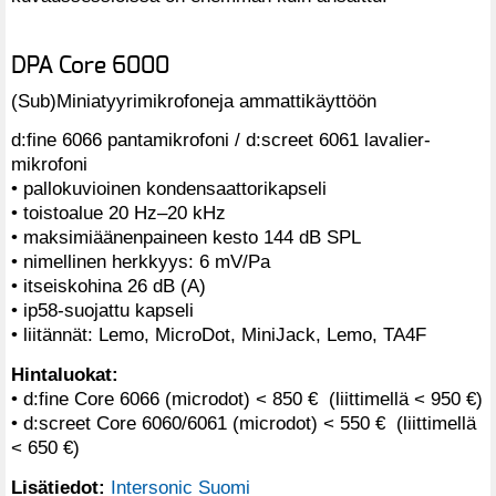
DPA Core 6000
(Sub)Miniatyyrimikrofoneja ammattikäyttöön
d:fine 6066 pantamikrofoni / d:screet 6061 lavalier-
mikrofoni
• pallokuvioinen kondensaattorikapseli
• toistoalue 20 Hz–20 kHz
• maksimiäänenpaineen kesto 144 dB SPL
• nimellinen herkkyys: 6 mV/Pa
• itseiskohina 26 dB (A)
• ip58-suojattu kapseli
• liitännät: Lemo, MicroDot, MiniJack, Lemo, TA4F
Hintaluokat:
• d:fine Core 6066 (microdot) < 850 € (liittimellä < 950 €)
• d:screet Core 6060/6061 (microdot) < 550 € (liittimellä
< 650 €)
Lisätiedot:
Intersonic Suomi