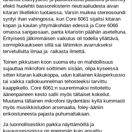
efekti huolehtii bassorekisterin neutraaliudesta aivan
kitaran likellekin tuotaessa. Varsin muikea stereosoundi
syntyi ihan vahingossa, kun Core 6061 sijaitsi kitaran
kopan ja kaulan yhtymäkohdan edessä ja Core 6066
omassa sangassaan, panta kitaristin päähän aseteltuna.
Erityisesti jälkimmäisen vaikutus oli todella yllättävä,
sormipikkaukseen sillä sai lähimikin avarrukseksi
tervetullutta ilmaa ja raikasta ilmettä.
Toinen pikkuisen koon suoma etu on mahdollisuus
sujauttaa mikrofoni soittimen sisään, olipa kyseessä
sitten kitaran kaikukoppa, udun kaltainen käsiperkussio
tai vaikka radiokuunnelman tehosteeksi tarvittu
kaappikello. Core 6061:n suuremmaksi mitoitettu
äänenpaineen kesto sallii myös tällaiset kokeilut.
Muutama tällainen mikrofoni täydentäisi kyllä kummasti
myös musiikkistudion arsenaalia, foley-ääniin
erikoistuneesta pajasta puhumattakaan.
Ja luonnollisestikin paikka näyttämöillä ja
kuvaussessioissa on enemmän kuin ansaittu.