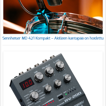
Sennheiser MD 421 Kompakt – Akilleen kantapää on hoidettu