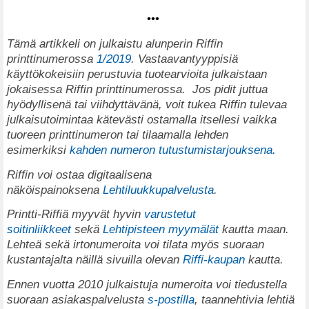
•••
T
ämä artikkeli on julkaistu alunperin Riffin
printtinumerossa
1/2019
. Vastaavantyyppisiä
käyttökokeisiin perustuvia tuotearvioita julkaistaan
jokaisessa Riffin printtinumerossa.
Jos pidit juttua
hyödyllisenä tai viihdyttävänä, voit tukea Riffin tulevaa
julkaisutoimintaa kätevästi ostamalla itsellesi vaikka
tuoreen printtinumeron tai tilaamalla lehden
esimerkiksi
kahden numeron tutustumistarjouksena.
Riffin voi ostaa digitaalisena
näköispainoksena
Lehtiluukkupalvelusta
.
Printti-Riffiä myyvät hyvin
varustetut
soitinliikkeet
sekä
Lehtipisteen myymälät
kautta maan.
Lehteä sekä irtonumeroita voi tilata myös suoraan
kustantajalta näillä sivuilla olevan
Riffi-kaupan
kautta.
Ennen vuotta 2010 julkaistuja numeroita voi tiedustella
suoraan asiakaspalvelusta
s-postilla
, taannehtivia lehtiä