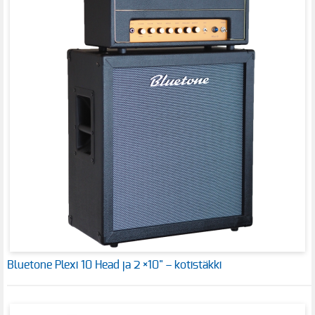
Bluetone Plexi 10 Head ja 2 ×10" – kotistäkki