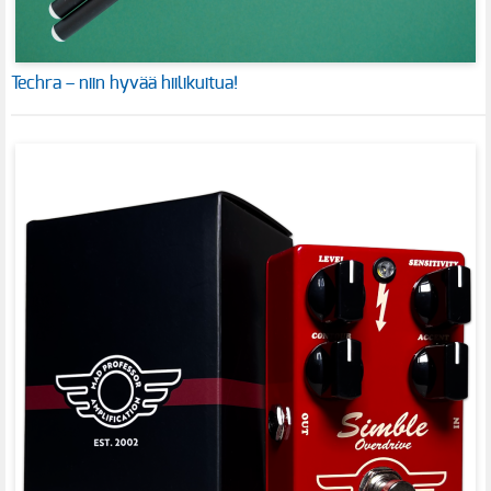
Techra – niin hyvää hiilikuitua!