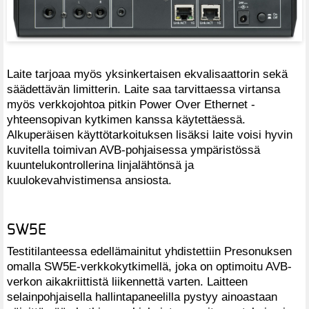
Laite tarjoaa myös yksinkertaisen ekvalisaattorin sekä
säädettävän limitterin. Laite saa tarvittaessa virtansa
myös verkkojohtoa pitkin Power Over Ethernet -
yhteensopivan kytkimen kanssa käytettäessä.
Alkuperäisen käyttötarkoituksen lisäksi laite voisi hyvin
kuvitella toimivan AVB-pohjaisessa ympäristössä
kuuntelukontrollerina linjalähtönsä ja
kuulokevahvistimensa ansiosta.
SW5E
Testitilanteessa edellämainitut yhdistettiin Presonuksen
omalla SW5E-verkkokytkimellä, joka on optimoitu AVB-
verkon aikakriittistä liikennettä varten. Laitteen
selainpohjaisella hallintapaneelilla pystyy ainoastaan