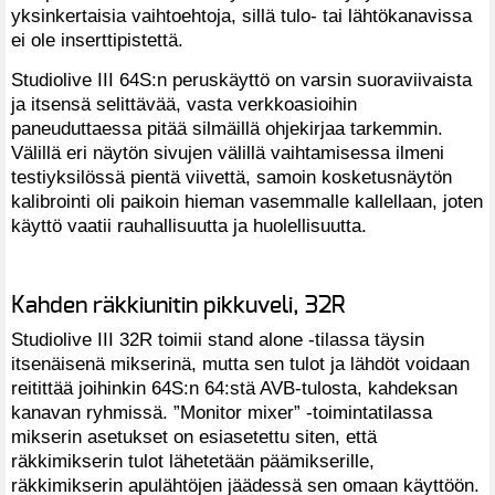
yksinkertaisia vaihtoehtoja, sillä tulo- tai lähtökanavissa
ei ole inserttipistettä.
Studiolive III 64S:n peruskäyttö on varsin suoraviivaista
ja itsensä selittävää, vasta verkkoasioihin
paneuduttaessa pitää silmäillä ohjekirjaa tarkemmin.
Välillä eri näytön sivujen välillä vaihtamisessa ilmeni
testiyksilössä pientä viivettä, samoin kosketusnäytön
kalibrointi oli paikoin hieman vasemmalle kallellaan, joten
käyttö vaatii rauhallisuutta ja huolellisuutta.
Kahden räkkiunitin pikkuveli, 32R
Studiolive III 32R toimii stand alone -tilassa täysin
itsenäisenä mikserinä, mutta sen tulot ja lähdöt voidaan
reitittää joihinkin 64S:n 64:stä AVB-tulosta, kahdeksan
kanavan ryhmissä. ”Monitor mixer” -toimintatilassa
mikserin asetukset on esiasetettu siten, että
räkkimikserin tulot lähetetään päämikserille,
räkkimikserin apulähtöjen jäädessä sen omaan käyttöön.