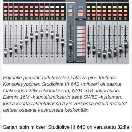
Pöydälle pamahti tutkittavaksi kattava pino tuotteita.
Konsolityyppinen Studiolive III 64S -mikseri oli saanut
matkaansa 32R-räkkimikserin, NSB 16.8 -lavarasian,
Earmix 16M -kuuntelumikserin sekä SW5E -kytkimen,
jonka kautta rakentuvassa AVB-verkossa edellä mainitut
laitteet osaavat keskustella keskenään.
Sarjan isoin mikseri Studiolive III 64S on varustettu 32:lla