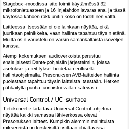
Stagebox -moodissa laite toimii käytännössä 32
mikrofonietuasteen ja 16 linjalähdön lavarasiana, ja tässä
käytössä kahden räkkiunitin koko on todellinen valtti.
Laitteessa itsessään ei ole lainkaan näyttöä, eikä
juurikaan painikkeita, vaan hallinta tapahtuu täysin etänä.
Muilta osin varustelu on varsin samankaltaista isoveljen
kanssa.
Aiempi kokemukseni audioverkoista perustuu
ensisijaisesti Dante-pohjaisiin järjestelmiin, joissa
asetukset ja reititykset hoidetaan erillisellä
hallintaohjelmalla. Presonuksen AVB-laitteiden hallinta
puolestaan tapahtuu täysin laitteista itsestään. Hetken
pähkäilyllä puuha luonnistui vallan kätevästi.
Universal Control / UC -surface
Tietokoneelle ladattava Universal Control -ohjelma
näyttää kaikki samassa lähiverkossa olevat
Presonuksen laitteet. Kumpikin aiemmin mainituista
miksereistä on keskeisiltä osiltaan ohjattavissa