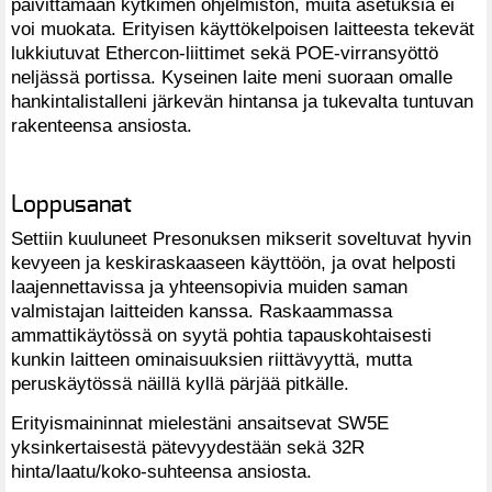
päivittämään kytkimen ohjelmiston, muita asetuksia ei
voi muokata. Erityisen käyttökelpoisen laitteesta tekevät
lukkiutuvat Ethercon-liittimet sekä POE-virransyöttö
neljässä portissa. Kyseinen laite meni suoraan omalle
hankintalistalleni järkevän hintansa ja tukevalta tuntuvan
rakenteensa ansiosta.
Loppusanat
Settiin kuuluneet Presonuksen mikserit soveltuvat hyvin
kevyeen ja keskiraskaaseen käyttöön, ja ovat helposti
laajennettavissa ja yhteensopivia muiden saman
valmistajan laitteiden kanssa. Raskaammassa
ammattikäytössä on syytä pohtia tapauskohtaisesti
kunkin laitteen ominaisuuksien riittävyyttä, mutta
peruskäytössä näillä kyllä pärjää pitkälle.
Erityismaininnat mielestäni ansaitsevat SW5E
yksinkertaisestä pätevyydestään sekä 32R
hinta/laatu/koko-suhteensa ansiosta.