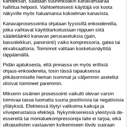
kahdeksan, saadaan suurehkoakin kanavamäärää
hallittua helposti. Vaihtoehtoisesti käyttäjä voi koota
näkyville myös haluamansa kokoelman kanavista.
Kanavaprosessointia ohjataan fyysisillä enkoodereilla,
jotka vaihtavat käyttötarkoitustaan riippuen siitä
säädetäänkö kanavan perusasetuksia (gain,
bassoleikkuri, panorointi) vaiko kompressoria, gatea tai
ekvalisaattoria. Toiminnot valitaan kosketusnäyttöä
täppäämällä.
Pidän ajatuksesta, että pinnassa on myös erillisiä
ohjaus-enkoodereita, tosin tässä tapauksessa
pitkäsormiselle hieman isommat ja väljemmin asetellut
olisivat toimineet paremmin.
Mikserin sisäinen prosessointi vaikutti olevan varsin
toimivaa tasoa tuomatta suuria positiivisia tai negatiivisia
yllätyksiä. Efekteissä löytyi valikoima kaikuja ja
viiveperustaisia efektejä. Nykymiksereissä yleistyviä de-
essereitä tai monialuekompressoreja laite ei tarjoa, eikä
ulkopuolisten vastaavien kytkemiseen löydy suoraan