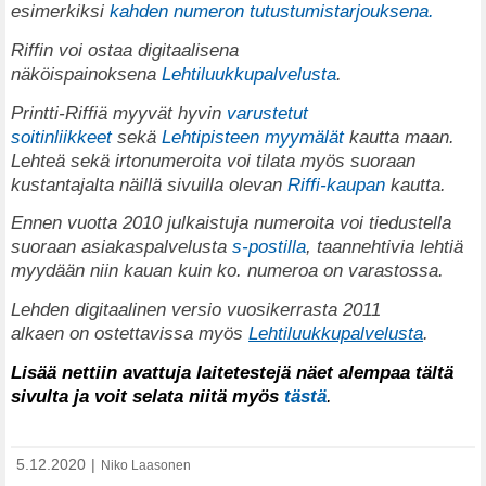
esimerkiksi
kahden numeron tutustumistarjouksena.
Riffin voi ostaa digitaalisena
näköispainoksena
Lehtiluukkupalvelusta
.
Printti-Riffiä myyvät hyvin
varustetut
soitinliikkeet
sekä
Lehtipisteen myymälät
kautta maan.
Lehteä sekä irtonumeroita voi tilata myös suoraan
kustantajalta näillä sivuilla olevan
Riffi-kaupan
kautta.
Ennen vuotta 2010 julkaistuja numeroita voi tiedustella
suoraan asiakaspalvelusta
s-postilla
, taannehtivia lehtiä
myydään niin kauan kuin ko. numeroa on varastossa.
Lehden digitaalinen versio vuosikerrasta 2011
alkaen on ostettavissa myös
Lehtiluukkupalvelusta
.
Lisää nettiin avattuja laitetestejä näet alempaa tältä
sivulta ja voit selata niitä myös
tästä
.
5.12.2020
|
Niko Laasonen