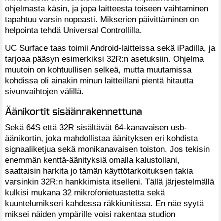
ohjelmasta käsin, ja jopa laitteesta toiseen vaihtaminen
tapahtuu varsin nopeasti. Mikserien päivittäminen on
helpointa tehdä Universal Controllilla.
UC Surface taas toimii Android-laitteissa sekä iPadilla, ja
tarjoaa pääsyn esimerkiksi 32R:n asetuksiin. Ohjelma
muutoin on kohtuullisen selkeä, mutta muutamissa
kohdissa oli ainakin minun laitteillani pientä hitautta
sivunvaihtojen välillä.
Äänikortit sisäänrakennettuna
Sekä 64S että 32R sisältävät 64-kanavaisen usb-
äänikortin, joka mahdollistaa äänityksen eri kohdista
signaaliketjua sekä monikanavaisen toiston. Jos tekisin
enemmän kenttä-äänityksiä omalla kalustollani,
saattaisin harkita jo tämän käyttötarkoituksen takia
varsinkin 32R:n hankkimista itselleni. Tällä järjestelmällä
kulkisi mukana 32 mikrofonietuastetta sekä
kuuntelumikseri kahdessa räkkiunitissa. En näe syytä
miksei näiden ympärille voisi rakentaa studion