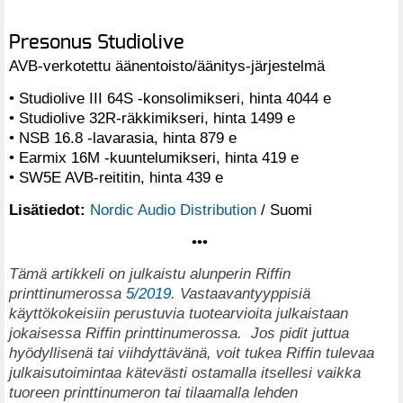
Presonus Studiolive
AVB-verkotettu äänentoisto/äänitys-järjestelmä
• Studiolive III 64S -konsolimikseri, hinta 4044 e
• Studiolive 32R-räkkimikseri, hinta 1499 e
• NSB 16.8 -lavarasia, hinta 879 e
• Earmix 16M -kuuntelumikseri, hinta 419 e
• SW5E AVB-reititin, hinta 439 e
Lisätiedot:
Nordic Audio Distribution
/ Suomi
•••
T
ämä artikkeli on julkaistu alunperin Riffin
printtinumerossa
5/2019
. Vastaavantyyppisiä
käyttökokeisiin perustuvia tuotearvioita julkaistaan
jokaisessa Riffin printtinumerossa.
Jos pidit juttua
hyödyllisenä tai viihdyttävänä, voit tukea Riffin tulevaa
julkaisutoimintaa kätevästi ostamalla itsellesi vaikka
tuoreen printtinumeron tai tilaamalla lehden