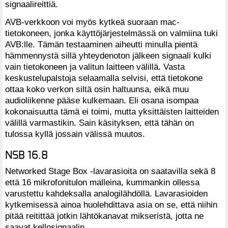
signaalireittiä.
AVB-verkkoon voi myös kytkeä suoraan mac-
tietokoneen, jonka käyttöjärjestelmässä on valmiina tuki
AVB:lle. Tämän testaaminen aiheutti minulla pientä
hämmennystä sillä yhteydenoton jälkeen signaali kulki
vain tietokoneen ja valitun laitteen välillä. Vasta
keskustelupalstoja selaamalla selvisi, että tietokone
ottaa koko verkon siltä osin haltuunsa, eikä muu
audioliikenne pääse kulkemaan. Eli osana isompaa
kokonaisuutta tämä ei toimi, mutta yksittäisten laitteiden
välillä varmastikin. Sain käsityksen, että tähän on
tulossa kyllä jossain välissä muutos.
NSB 16.8
Networked Stage Box -lavarasioita on saatavilla sekä 8
että 16 mikrofonitulon malleina, kummankin ollessa
varustettu kahdeksalla analogilähdöllä. Lavarasioiden
kytkemisessä ainoa huolehdittava asia on se, että niihin
pitää reitittää jotkin lähtökanavat mikseristä, jotta ne
saavat kellosignaalin.