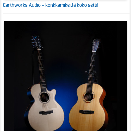
Earthworks Audio – konkkamikeillä koko setti!