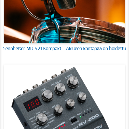
Sennheiser MD 421 Kompakt – Akilleen kantapää on hoidettu