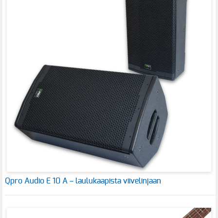
Qpro Audio E 10 A – laulukaapista viivelinjaan