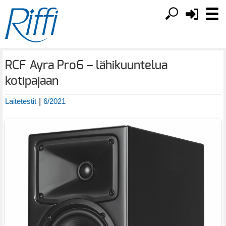
RCF Ayra Pro6 – lähikuuntelua
kotipajaan
|
Laitetestit
6/2021