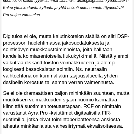
huomioinut kaikki tyypillisimmät liitinmallit analogisignaalin kytkemiseksi.
Kaksi yksinkertaista kytkintä ja yhtä selkeä potentiometri täydentävät
Pro-sarjan varustelun.
Digituloa ei ole, mutta kaiutinkotelon sisällä on silti DSP-
prosessori huolehtimassa jakosuodatuksesta ja
sointisävyn muokkaustoiminnoista, joita hallitaan
kahdella kolmiasentoisella liukukytkimellä. Niistä ylempi
vaikuttaa diskanttitoiston voimakkuuteen ja alempi
loogisesti bassokaistan sointiin. Ns. neutraalin
vaihtoehtona on kummallakin taajuusalueella yhden
desibelin korostus tai saman verran vaimennusta.
Se ei ole dramaattisen paljon mihinkään suuntaan, mutta
muutoksen voimakkuuden sijaan huomio kannattaa
kiinnittää suotimien toteutustapaan. RCF on nimittäin
varustanut Ayra Pro -kaiuttimet digitaalisilla FIR-
suotimilla, jotka eivät toimintaperiaatteensa ansiosta
aiheuta minkäänlaista vaihesiirtymää ekvalisoitaessa.