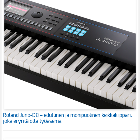
Roland Juno-D8 – edullinen ja monipuolinen keikkakiippari,
joka ei yritä olla työasema.