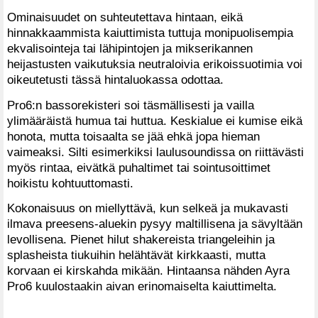
Ominaisuudet on suhteutettava hintaan, eikä
hinnakkaammista kaiuttimista tuttuja monipuolisempia
ekvalisointeja tai lähipintojen ja mikserikannen
heijastusten vaikutuksia neutraloivia erikoissuotimia voi
oikeutetusti tässä hintaluokassa odottaa.
Pro6:n bassorekisteri soi täsmällisesti ja vailla
ylimääräistä humua tai huttua. Keskialue ei kumise eikä
honota, mutta toisaalta se jää ehkä jopa hieman
vaimeaksi. Silti esimerkiksi laulusoundissa on riittävästi
myös rintaa, eivätkä puhaltimet tai sointusoittimet
hoikistu kohtuuttomasti.
Kokonaisuus on miellyttävä, kun selkeä ja mukavasti
ilmava preesens-aluekin pysyy maltillisena ja sävyltään
levollisena. Pienet hilut shakereista triangeleihin ja
splasheista tiukuihin helähtävät kirkkaasti, mutta
korvaan ei kirskahda mikään. Hintaansa nähden Ayra
Pro6 kuulostaakin aivan erinomaiselta kaiuttimelta.