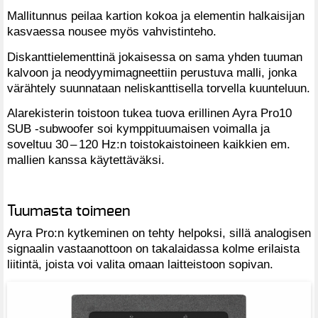
Mallitunnus peilaa kartion kokoa ja elementin halkaisijan
kasvaessa nousee myös vahvistinteho.
Diskanttielementtinä jokaisessa on sama yhden tuuman
kalvoon ja neodyymimagneettiin perustuva malli, jonka
värähtely suunnataan neliskanttisella torvella kuunteluun.
Alarekisterin toistoon tukea tuova erillinen Ayra Pro10
SUB -subwoofer soi kymppituumaisen voimalla ja
soveltuu 30 – 120 Hz:n toistokaistoineen kaikkien em.
mallien kanssa käytettäväksi.
Tuumasta toimeen
Ayra Pro:n kytkeminen on tehty helpoksi, sillä analogisen
signaalin vastaanottoon on takalaidassa kolme erilaista
liitintä, joista voi valita omaan laitteistoon sopivan.