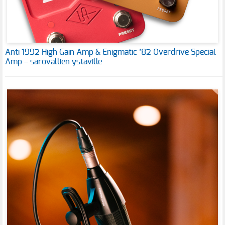
Anti 1992 High Gain Amp & Enigmatic ’82 Overdrive Special
Amp – särövallien ystäville