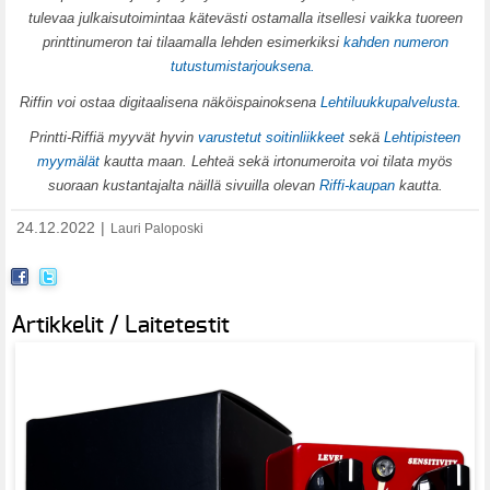
tulevaa julkaisutoimintaa kätevästi ostamalla itsellesi vaikka tuoreen
printtinumeron tai tilaamalla lehden esimerkiksi
kahden numeron
tutustumistarjouksena.
Riffin voi ostaa digitaalisena näköispainoksena
Lehtiluukkupalvelusta
.
Printti-Riffiä myyvät hyvin
varustetut soitinliikkeet
sekä
Lehtipisteen
myymälät
kautta maan. Lehteä sekä irtonumeroita voi tilata myös
suoraan kustantajalta näillä sivuilla olevan
Riffi-kaupan
kautta.
24.12.2022
|
Lauri Paloposki
Artikkelit / Laitetestit