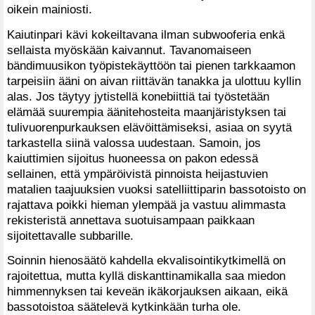
oikein mainiosti.
Kaiutinpari kävi kokeiltavana ilman subwooferia enkä
sellaista myöskään kaivannut. Tavanomaiseen
bändimuusikon työpistekäyttöön tai pienen tarkkaamon
tarpeisiin ääni on aivan riittävän tanakka ja ulottuu kyllin
alas. Jos täytyy jytistellä konebiittiä tai työstetään
elämää suurempia äänitehosteita maanjäristyksen tai
tulivuorenpurkauksen elävöittämiseksi, asiaa on syytä
tarkastella siinä valossa uudestaan. Samoin, jos
kaiuttimien sijoitus huoneessa on pakon edessä
sellainen, että ympäröivistä pinnoista heijastuvien
matalien taajuuksien vuoksi satelliittiparin bassotoisto on
rajattava poikki hieman ylempää ja vastuu alimmasta
rekisteristä annettava suotuisampaan paikkaan
sijoitettavalle subbarille.
Soinnin hienosäätö kahdella ekvalisointikytkimellä on
rajoitettua, mutta kyllä diskanttinamikalla saa miedon
himmennyksen tai keveän ikäkorjauksen aikaan, eikä
bassotoistoa säätelevä kytkinkään turha ole.