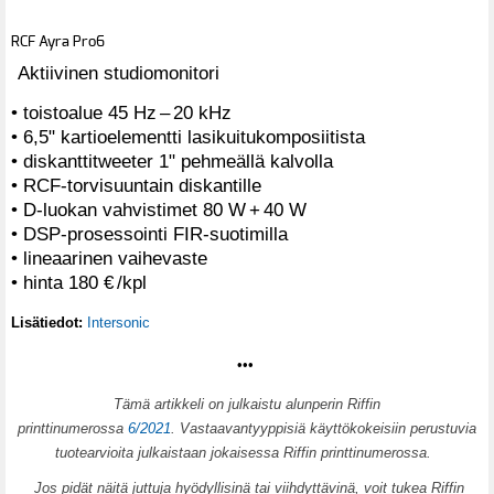
RCF Ayra Pro6
Aktiivinen studiomonitori
• toistoalue 45 Hz – 20 kHz
• 6,5" kartioelementti lasikuitukomposiitista
• diskanttitweeter 1" pehmeällä kalvolla
• RCF-torvisuuntain diskantille
• D-luokan vahvistimet 80 W + 40 W
• DSP-prosessointi FIR-suotimilla
• lineaarinen vaihevaste
• hinta 180 € /kpl
Lisätiedot:
Intersonic
•••
T
ämä artikkeli on julkaistu alunperin Riffin
printtinumerossa
6/2021
. Vastaavantyyppisiä käyttökokeisiin perustuvia
tuotearvioita julkaistaan jokaisessa Riffin printtinumerossa.
Jos pidät näitä juttuja hyödyllisinä tai viihdyttävinä, voit tukea Riffin