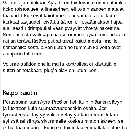
Valmistajan mukaan Ayra Pron toistovaste on muutoinkin
koko toistoalueella lineaarinen, eli toisin sanoen matalat
taajuudet kulkevat kaiuttimen läpi samaa tahtia kuin
korkeat taajuudet, eivätkä äänen eri osaäänekset hajoa
ajallisesti ritirimpsuksi vaan pysyvät yhtenä pakettina.
Sen ansiosta vaikkapa bassorummun syvä pumahdus ja
nuijan terävä läsäys putkahtavat kaiuttimesta ilmoille
samanaikaisesti, aivan kuten ne rummun kalvolta ovat
alunperin lähteneet.
Volume-säädön ohella muita kontrolleja ei käyttäjälle
sitten annetakaan, plug’n play on jutun juoni.
Kelpo kaiutin
Perussoinniltaan Ayra Pro6 on hallittu niin äänen sävyn
ja luonteen kuin suuntaavuutensakin osalta. Jos
työpisteessä täytyy välillä vetäytyä kauemmas kitara
sylissä tai siirtyä sivummalle koskettimiston ääreen, se
ei haittaa mitään – kuuntelu toimii laajemmallakin alueella