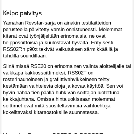
Kelpo päivitys
Yamahan Revstar-sarja on ainakin testilaitteiden
perusteella päivitetty varsin onnistuneesti. Molemmat
kitarat ovat työnjäljeltään erinomaisia, ne ovat
helpposoittoisia ja kuulostavat hyvältä. Erityisesti
RSS02T:n p90:t tekivät vaikutuksen särmikkäällä ja
tuhdilla soundillaan.
Siinä missä RSE20 on erinomainen valinta aloittelijalle tai
vaikkapa kakkossoittimeksi, RSS02T on
rosterinauhoineen ja grafiittivahvikkeineen tehty
kestämään vaihtelevia oloja ja kovaa käyttöä. Sen voi
hyvin nähdä tien päällä huhkivan soittajan luotettuna
keikkajuhtana. Omissa hintaluokissaan molemmat
soittimet ovat mitä suositeltavimpia vaihtoehtoja
kokeiltavaksi kitaraostoksille suunnatessa.