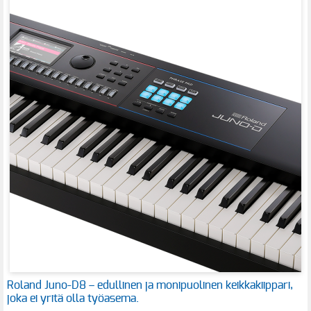
Roland Juno-D8 – edullinen ja monipuolinen keikkakiippari,
joka ei yritä olla työasema.