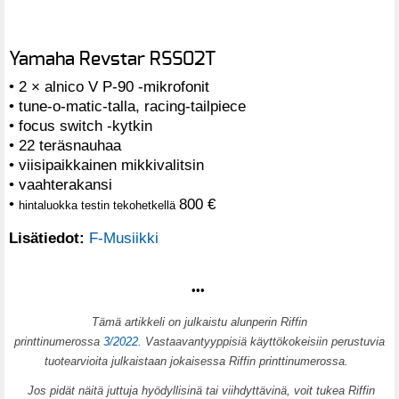
Yamaha Revstar RSS02T
• 2 × alnico V P-90 -mikrofonit
• tune-o-matic-talla, racing-tailpiece
• focus switch -kytkin
• 22 teräsnauhaa
• viisipaikkainen mikkivalitsin
• vaahterakansi
•
800 €
hintaluokka testin tekohetkellä
Lisätiedot:
F-Musiikki
•••
T
ämä artikkeli on julkaistu alunperin Riffin
printtinumerossa
3/2022
. Vastaavantyyppisiä käyttökokeisiin perustuvia
tuotearvioita julkaistaan jokaisessa Riffin printtinumerossa.
Jos pidät näitä juttuja hyödyllisinä tai viihdyttävinä, voit tukea Riffin