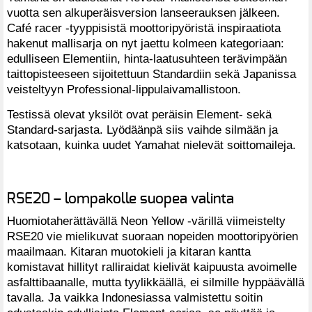
vuotta sen alkuperäisversion lanseerauksen jälkeen.
Café racer -tyyppisistä moottoripyöristä inspiraatiota
hakenut mallisarja on nyt jaettu kolmeen kategoriaan:
edulliseen Elementiin, hinta-laatusuhteen terävimpään
taittopisteeseen sijoitettuun Standardiin sekä Japanissa
veisteltyyn Professional-lippulaivamallistoon.
Testissä olevat yksilöt ovat peräisin Element- sekä
Standard-sarjasta. Lyödäänpä siis vaihde silmään ja
katsotaan, kuinka uudet Yamahat nielevät soittomaileja.
RSE20 – lompakolle suopea valinta
Huomiotaherättävällä Neon Yellow -värillä viimeistelty
RSE20 vie mielikuvat suoraan nopeiden moottoripyörien
maailmaan. Kitaran muotokieli ja kitaran kantta
komistavat hillityt ralliraidat kielivät kaipuusta avoimelle
asfalttibaanalle, mutta tyylikkäällä, ei silmille hyppäävällä
tavalla. Ja vaikka Indonesiassa valmistettu soitin