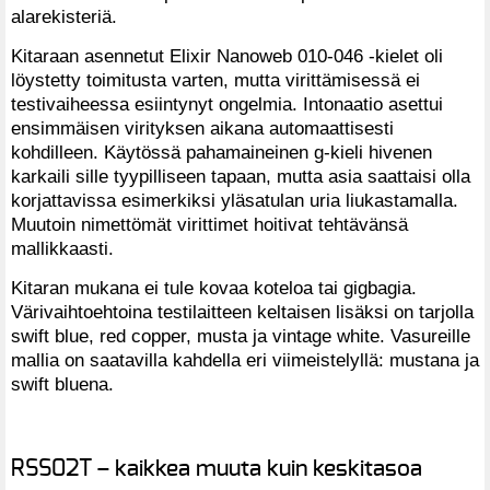
alarekisteriä.
Kitaraan asennetut Elixir Nanoweb 010-046 -kielet oli
löystetty toimitusta varten, mutta virittämisessä ei
testivaiheessa esiintynyt ongelmia. Intonaatio asettui
ensimmäisen virityksen aikana automaattisesti
kohdilleen. Käytössä pahamaineinen g-kieli hivenen
karkaili sille tyypilliseen tapaan, mutta asia saattaisi olla
korjattavissa esimerkiksi yläsatulan uria liukastamalla.
Muutoin nimettömät virittimet hoitivat tehtävänsä
mallikkaasti.
Kitaran mukana ei tule kovaa koteloa tai gigbagia.
Värivaihtoehtoina testilaitteen keltaisen lisäksi on tarjolla
swift blue, red copper, musta ja vintage white. Vasureille
mallia on saatavilla kahdella eri viimeistelyllä: mustana ja
swift bluena.
RSS02T – kaikkea muuta kuin keskitasoa