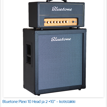
Bluetone Plexi 10 Head ja 2 ×10" – kotistäkki