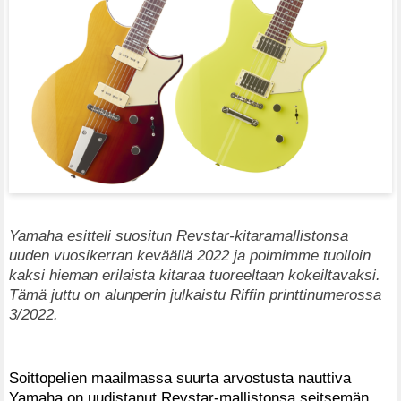
Yamaha esitteli suositun Revstar-kitaramallistonsa
uuden vuosikerran keväällä 2022 ja poimimme tuolloin
kaksi hieman erilaista kitaraa tuoreeltaan kokeiltavaksi.
Tämä juttu on alunperin julkaistu Riffin printtinumerossa
3/2022.
Soittopelien maailmassa suurta arvostusta nauttiva
Yamaha on uudistanut Revstar-mallistonsa seitsemän