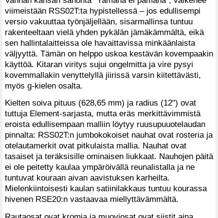
viimeistään RSS02T:ta hypistellessä – jos edullisempi
versio vakuuttaa työnjäljellään, sisarmallinsa tuntuu
rakenteeltaan vielä yhden pykälän jämäkämmältä, eikä
sen hallintalaitteissa ole havaittavissa minkäänlaista
väljyyttä. Tämän on helppo uskoa kestävän kovempaakin
käyttöä. Kitaran viritys sujui ongelmitta ja vire pysyi
kovemmallakin venyttelyllä jiirissä varsin kiitettävästi,
myös g-kielen osalta.
Kielten soiva pituus (628,65 mm) ja radius (12") ovat
tuttuja Element-sarjasta, mutta eräs merkittävimmistä
eroista edullisempaan malliin löytyy ruusupuuotelaudan
pinnalta: RSS02T:n jumbokokoiset nauhat ovat rosteria ja
otelautamerkit ovat pitkulaista mallia. Nauhat ovat
tasaiset ja teräksisille ominaisen liukkaat. Nauhojen päitä
ei ole peitetty kaulaa ympäröivällä reunalistalla ja ne
tuntuvat kouraan aivan aavistuksen karheilta.
Mielenkiintoisesti kaulan satiinilakkaus tuntuu kourassa
hivenen RSE20:n vastaavaa miellyttävämmältä.
Rautaosat ovat kromia ja muoviosat ovat siistit aina