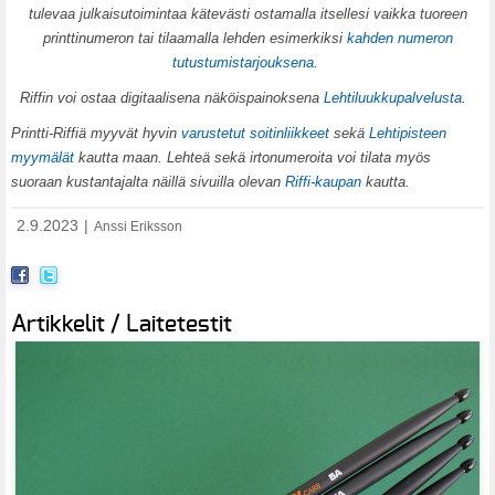
tulevaa julkaisutoimintaa kätevästi ostamalla itsellesi vaikka tuoreen
printtinumeron tai tilaamalla lehden esimerkiksi
kahden numeron
tutustumistarjouksena.
Riffin voi ostaa digitaalisena näköispainoksena
Lehtiluukkupalvelusta
.
Printti-Riffiä myyvät hyvin
varustetut soitinliikkeet
sekä
Lehtipisteen
myymälät
kautta maan. Lehteä sekä irtonumeroita voi tilata myös
suoraan kustantajalta näillä sivuilla olevan
Riffi-kaupan
kautta.
2.9.2023
|
Anssi Eriksson
Artikkelit / Laitetestit