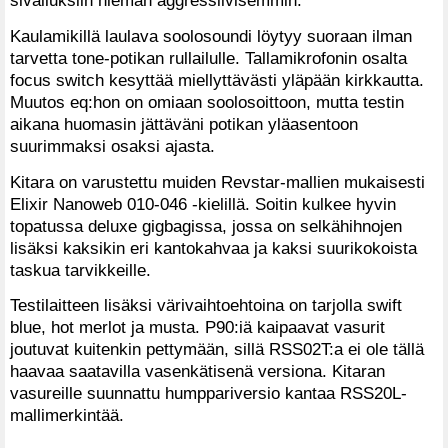
sivalluksiin hieman aggressiivisemmin.
Kaulamikillä laulava soolosoundi löytyy suoraan ilman
tarvetta tone-potikan rullailulle. Tallamikrofonin osalta
focus switch kesyttää miellyttävästi yläpään kirkkautta.
Muutos eq:hon on omiaan soolosoittoon, mutta testin
aikana huomasin jättäväni potikan yläasentoon
suurimmaksi osaksi ajasta.
Kitara on varustettu muiden Revstar-mallien mukaisesti
Elixir Nanoweb 010-046 -kielillä. Soitin kulkee hyvin
topatussa deluxe gigbagissa, jossa on selkähihnojen
lisäksi kaksikin eri kantokahvaa ja kaksi suurikokoista
taskua tarvikkeille.
Testilaitteen lisäksi värivaihtoehtoina on tarjolla swift
blue, hot merlot ja musta. P90:iä kaipaavat vasurit
joutuvat kuitenkin pettymään, sillä RSS02T:a ei ole tällä
haavaa saatavilla vasenkätisenä versiona. Kitaran
vasureille suunnattu humppariversio kantaa RSS20L-
mallimerkintää.