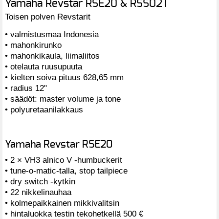
Yamaha Revstar RSE20 & RSS02T
Toisen polven Revstarit
• valmistusmaa Indonesia
• mahonkirunko
• mahonkikaula, liimaliitos
• otelauta ruusupuuta
• kielten soiva pituus 628,65 mm
• radius 12"
• säädöt: master volume ja tone
• polyuretaanilakkaus
Yamaha Revstar RSE20
• 2 × VH3 alnico V -humbuckerit
• tune-o-matic-talla, stop tailpiece
• dry switch -kytkin
• 22 nikkelinauhaa
• kolmepaikkainen mikkivalitsin
• hintaluokka testin tekohetkellä 500 €