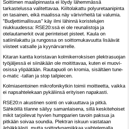
Soittimen maalipinnasta ei löydy lähemmässä
tarkastelussa valitettavaa. Kiiltolakattu polyuretaanipinta
on tasainen, eikä maalissa näy värivirheitä tai valumia.
”Budjettimallisuus” käy ilmi lähinnä koristelujen
niukkuudessa: RSE20:ssä ei ole reunalistoja ja
otelautamerkit ovat perinteiset pisteet. Kaula on
satiinilakattu ja rungossa on soittomukavuutta lisäävät
viisteet vatsalle ja kyynärvarrelle.
Kitaran kantta koristavan kolmikerroksisen plektrasuojan
työjäljessä ei siinäkään ole moitittavaa, kuten ei muovi­
osissa ylipäätään. Rautapuoli on kromia, sisältäen tune-
o-matic -tallan ja stop tailpiecen.
Kolmiasentoinen mikrofonikytkin toimii moitteetta, vaikka
ei napsahtelekaan pykäliinsä erityisen napakasti.
RSE20:n akustinen sointi on vakuuttava ja pitkä.
Sähköillä tilanne säilyy samanlaisena, sillä keskitehoiset
mikit tarjoilevat hyvien humpparien tavoin paksua ja
pitkään soivaa soundia. Plektran iskuun vastataan
ärhäkkäästi, mutta soittodynamiikkaa vaihtelemalla