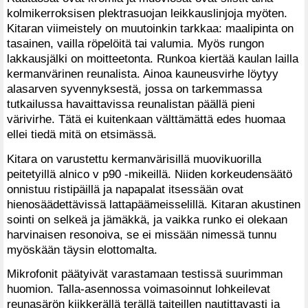
kolmikerroksisen plektrasuojan leikkauslinjoja myöten.
Kitaran viimeistely on muutoinkin tarkkaa: maalipinta on
tasainen, vailla röpelöitä tai valumia. Myös rungon
lakkausjälki on moitteetonta. Runkoa kiertää kaulan lailla
kermanvärinen reunalista. Ainoa kauneusvirhe löytyy
alasarven syvennyksestä, jossa on tarkemmassa
tutkailussa havaittavissa reunalistan päällä pieni
värivirhe. Tätä ei kuitenkaan välttämättä edes huomaa
ellei tiedä mitä on etsimässä.
Kitara on varustettu kermanvärisillä muovikuorilla
peitetyillä alnico v p90 -mikeillä. Niiden korkeudensäätö
onnistuu ristipäillä ja napapalat itsessään ovat
hienosäädettävissä lattapäämeisselillä. Kitaran akustinen
sointi on selkeä ja jämäkkä, ja vaikka runko ei olekaan
harvinaisen resonoiva, se ei missään nimessä tunnu
myöskään täysin elottomalta.
Mikrofonit päätyivät varastamaan testissä suurimman
huomion. Talla-asennossa voimasoinnut lohkeilevat
reunasärön kiikkerällä terällä taiteillen nautittavasti ja