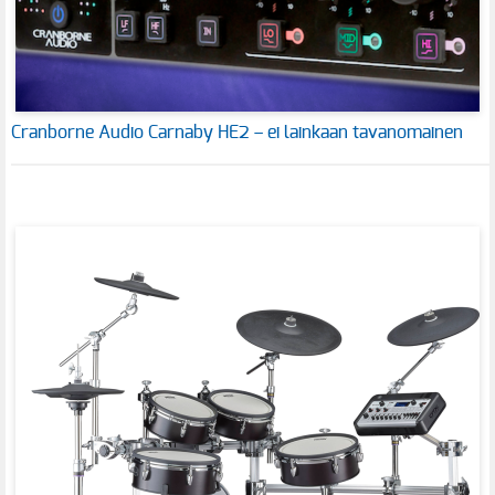
Cranborne Audio Carnaby HE2 – ei lainkaan tavanomainen