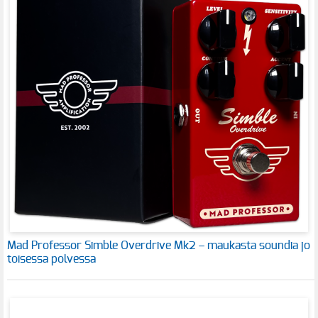
Mad Professor Simble Overdrive Mk2 – maukasta soundia jo
toisessa polvessa