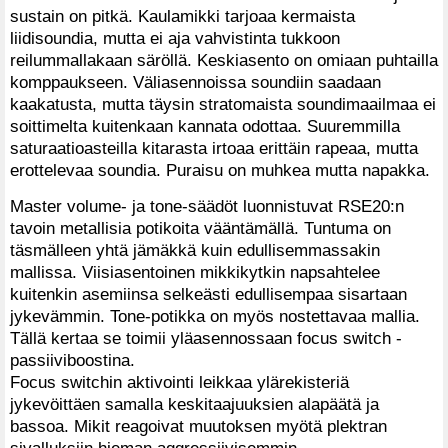
sustain on pitkä. Kaulamikki tarjoaa kermaista
liidisoundia, mutta ei aja vahvistinta tukkoon
reilummallakaan säröllä. Keskiasento on omiaan puhtailla
komppaukseen. Väliasennoissa soundiin saadaan
kaakatusta, mutta täysin stratomaista soundimaailmaa ei
soittimelta kuitenkaan kannata odottaa. Suuremmilla
saturaatioasteilla kitarasta irtoaa erittäin rapeaa, mutta
erottelevaa soundia. Puraisu on muhkea mutta napakka.
Master volume- ja tone-säädöt luonnistuvat RSE20:n
tavoin metallisia potikoita vääntämällä. Tuntuma on
täsmälleen yhtä jämäkkä kuin edullisemmassakin
mallissa. Viisiasentoinen mikkikytkin napsahtelee
kuitenkin asemiinsa selkeästi edullisempaa sisartaan
jykevämmin. Tone-potikka on myös nostettavaa mallia.
Tällä kertaa se toimii yläasennossaan focus switch -
passiiviboostina.
Focus switchin aktivointi leikkaa ylärekisteriä
jykevöittäen samalla keskitaajuuksien alapäätä ja
bassoa. Mikit reagoivat muutoksen myötä plektran