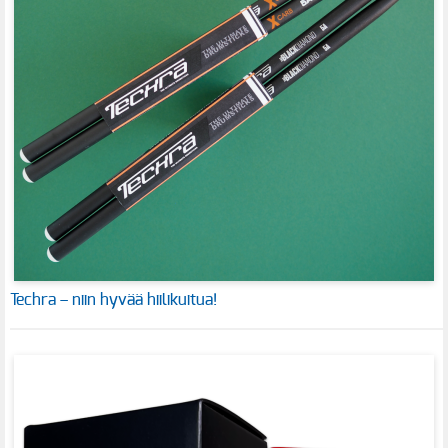
Techra – niin hyvää hiilikuitua!