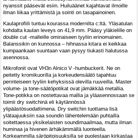
nyanssit pääsevät esiin. Huiluäänet kajahtavat ilmoille
ilman liikaa yrittämistä ja sointi on tasapainoinen.
Kaulaprofiili tuntuu kourassa modernilta c:ltä. Yläsatulan
kohdalta kaulan leveys on 41,9 mm. Pääsy yläkielille on
double cut -malleille ominaiseen tyyliin erinomainen.
Balanssikin on kunnossa – hihnassa kitara ei keikkaa
kumpaankaan suuntaan vaan pysyy tiukasti halutussa
asennossa.
Mikrofonit ovat VH3n Alnico V -humbuckerit. Ne on
peitetty kromikuorilla ja korkeudensäätö tapahtuu
perinteiseen tyyliin kehyksissä olevilla ruuveilla. Master
volume- ja tone-säätöpotikat ovat jämäkkää metallia.
Tone-potikka on nostettavaa mallia ja yläasennossaan se
toimii dry switchinä eli käytännössä
ylipäästösuodattimena. Dry switchin tuottama lisä
ylätaajuuksiin saa soundin lähentelemään puhtailla
soitettaessa yksikelaisten soundimaailmaa, mutta ilman
huminaa ja hivenen ärhäkämmällä luonteella.
Korkeammilla säröpitoisuuksilla se puolestaan kirkastaa