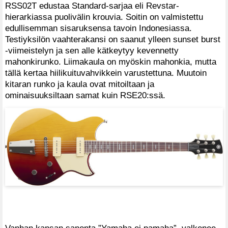
RSS02T edustaa Standard-sarjaa eli Revstar-
hierarkiassa puolivälin krouvia. Soitin on valmistettu
edullisemman sisaruksensa tavoin Indonesiassa.
Testiyksilön vaahterakansi on saanut ylleen sunset burst
-viimeistelyn ja sen alle kätkeytyy kevennetty
mahonkirunko. Liimakaula on myöskin mahonkia, mutta
tällä kertaa hiilikuituvahvikkein varustettuna. Muutoin
kitaran runko ja kaula ovat mitoiltaan ja
ominaisuuksiltaan samat kuin RSE20:ssä.
Vanhan kansan sanonta ”Yamaha ei pamaha”, valkenee