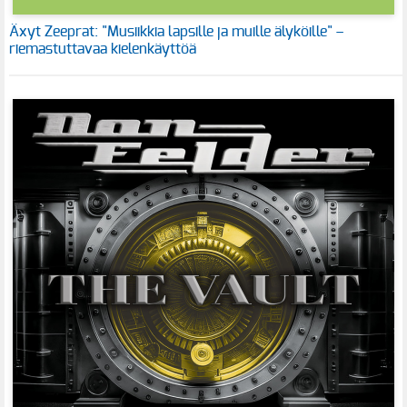
Äxyt Zeeprat: "Musiikkia lapsille ja muille älyköille" –
riemastuttavaa kielenkäyttöä