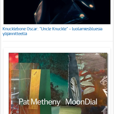
Knucklebone Oscar: "Uncle Knuckle" – luolamiesbluesia
ylijännitteellä