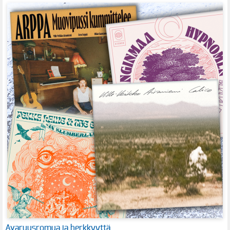
Avaruusromua ja herkkyyttä