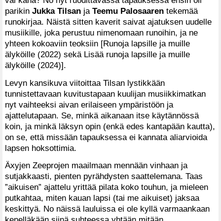
parikin
Jukka Tilsan
ja
Teemu Palosaaren
tekemää
runokirjaa. Näistä sitten kaverit saivat ajatuksen uudelle
musiikille, joka perustuu nimenomaan runoihin, ja ne
yhteen kokoaviin teoksiin [Runoja lapsille ja muille
älyköille (2022) sekä Lisää runoja lapsille ja muille
älyköille (2024)].
Levyn kansikuva viitoittaa Tilsan lystikkään
tunnistettavaan kuvitustapaan kuulijan musiikkimatkan
nyt vaihteeksi aivan erilaiseen ympäristöön ja
ajattelutapaan. Se, minkä aikanaan itse käytännössä
koin, ja minkä läksyn opin (enkä edes kantapään kautta),
on se, että missään tapauksessa ei kannata aliarvioida
lapsen hoksottimia.
Äxyjen Zeeprojen maailmaan mennään vinhaan ja
sutjakkaasti, pienten pyrähdysten saattelemana. Taas
”aikuisen” ajattelu yrittää pilata koko touhun, ja mieleen
putkahtaa, miten kauan lapsi (tai me aikuiset) jaksaa
keskittyä. No näissä lauluissa ei ole kyllä varmaankaan
kenelläkään siinä suhteessa yhtään mitään