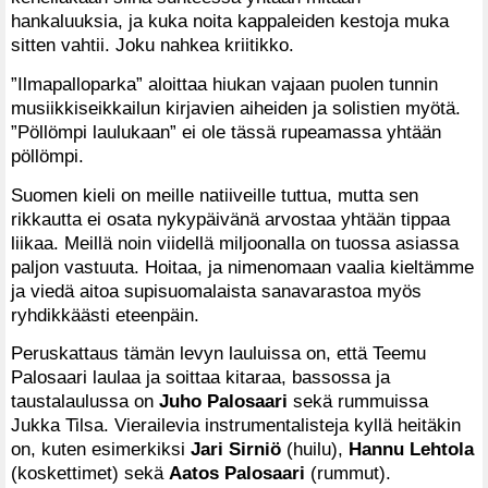
hankaluuksia, ja kuka noita kappaleiden kestoja muka
sitten vahtii. Joku nahkea kriitikko.
”Ilmapalloparka” aloittaa hiukan vajaan puolen tunnin
musiikkiseikkailun kirjavien aiheiden ja solistien myötä.
”Pöllömpi laulukaan” ei ole tässä rupeamassa yhtään
pöllömpi.
Suomen kieli on meille natiiveille tuttua, mutta sen
rikkautta ei osata nykypäivänä arvostaa yhtään tippaa
liikaa. Meillä noin viidellä miljoonalla on tuossa asiassa
paljon vastuuta. Hoitaa, ja nimenomaan vaalia kieltämme
ja viedä aitoa supisuomalaista sanavarastoa myös
ryhdikkäästi eteenpäin.
Peruskattaus tämän levyn lauluissa on, että Teemu
Palosaari laulaa ja soittaa kitaraa, bassossa ja
taustalaulussa on
Juho Palosaari
sekä rummuissa
Jukka Tilsa. Vierailevia instrumentalisteja kyllä heitäkin
on, kuten esimerkiksi
Jari Sirniö
(huilu),
Hannu Lehtola
(koskettimet) sekä
Aatos Palosaari
(rummut).