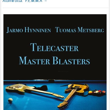
Atomirotta: "F.E.M.M.A" –