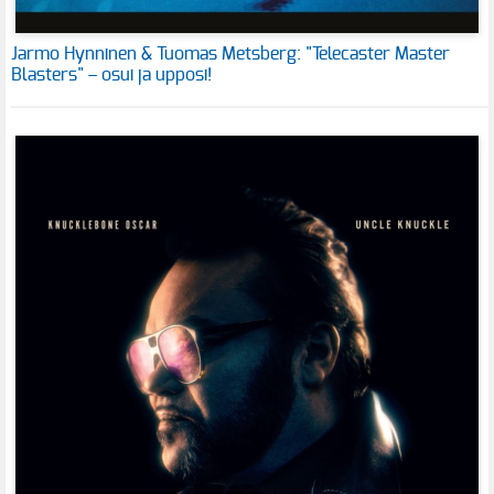
Jarmo Hynninen & Tuomas Metsberg: "Telecaster Master
Blasters" – osui ja upposi!