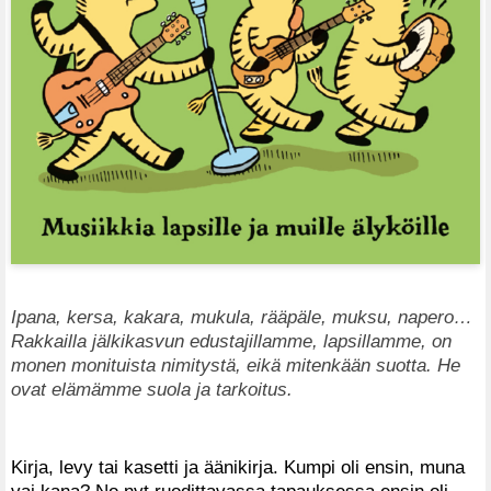
Ipana, kersa, kakara, mukula, rääpäle, muksu, napero…
Rakkailla jälkikasvun edustajillamme, lapsillamme, on
monen monituista nimitystä, eikä mitenkään suotta. He
ovat elämämme suola ja tarkoitus.
Kirja, levy tai kasetti ja äänikirja. Kumpi oli ensin, muna
vai kana? No nyt ruodittavassa tapauksessa ensin oli