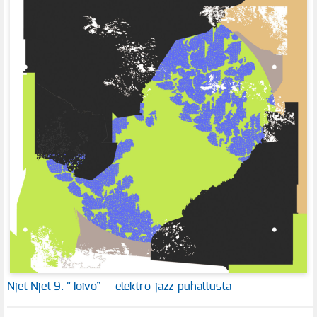
Njet Njet 9: “Toivo” – elektro-jazz-puhallusta