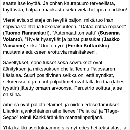
saatte itse löytää. Ja onhan kaurapuuro terveellistä,
täyttävää, halpaa, maukasta sekä vielä helppoa tehdäkin!
Vierailevia solisteja on levyllä paljon, mikä tuo ihan
sopivaa vaihtelua kokonaisuuteen. ”Dataa dataa ropisee”
(
Tuomo Rannankari
), ”Automaattitomaatti” (
Susanna
Volanto
), ”Hyvät hyssykät ja pahat pussukat (
Jaakko
Väisänen
) sekä ”Uneton yö” (
Eerika Kultarikko
),
muutamia edukseen erottuvia mainitakseni.
Sävellykset, sanoitukset sekä sovitukset ovat
äänityksen ja miksauksen ohella Teemu Palosaaren
käsialaa. Suuri positiivinen seikka on, että syntikat,
sekvensserit ja muut pulputtimet ovat tällä kertaa (lähes
tyystin) jätetty omaan arvoonsa. Perustrio soittaa ja se
on siinä.
Aiheina ovat paljolti eläimet, ja niiden edesottamukset.
Liiankin ajankohtainen aihe lienee ”Peliaika” ja ”Rage-
Seppo” toimii Känkkäränkän manttelinperijänä.
Yhtä kaikki asettukaamme siis nyt edes hetkeksi alas, ja