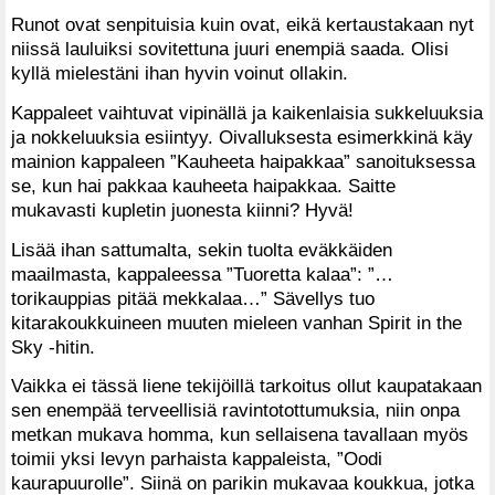
Runot ovat senpituisia kuin ovat, eikä kertaustakaan nyt
niissä lauluiksi sovitettuna juuri enempiä saada. Olisi
kyllä mielestäni ihan hyvin voinut ollakin.
Kappaleet vaihtuvat vipinällä ja kaikenlaisia sukkeluuksia
ja nokkeluuksia esiintyy. Oivalluksesta esimerkkinä käy
mainion kappaleen ”Kauheeta haipakkaa” sanoituksessa
se, kun hai pakkaa kauheeta haipakkaa. Saitte
mukavasti kupletin juonesta kiinni? Hyvä!
Lisää ihan sattumalta, sekin tuolta eväkkäiden
maailmasta, kappaleessa ”Tuoretta kalaa”: ”…
torikauppias pitää mekkalaa…” Sävellys tuo
kitarakoukkuineen muuten mieleen vanhan Spirit in the
Sky -hitin.
Vaikka ei tässä liene tekijöillä tarkoitus ollut kaupatakaan
sen enempää terveellisiä ravintotottumuksia, niin onpa
metkan mukava homma, kun sellaisena tavallaan myös
toimii yksi levyn parhaista kappaleista, ”Oodi
kaurapuurolle”. Siinä on parikin mukavaa koukkua, jotka