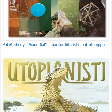
Pat Metheny: “MoonDial” – baritonikitaristin hattutemppu