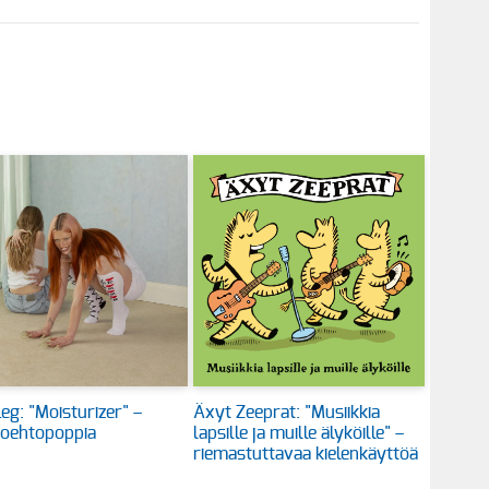
eg: "Moisturizer" –
Äxyt Zeeprat: "Musiikkia
toehtopoppia
lapsille ja muille älyköille" –
riemastuttavaa kielenkäyttöä