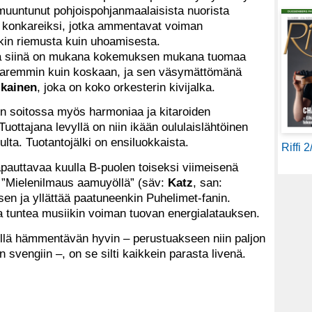
 muuntunut pohjoispohjanmaalaisista nuorista
i konkareiksi, jotka ammentavat voiman
kin riemusta kuin uhoamisesta.
tta siinä on mukana kokemuksen mukana tuomaa
 paremmin kuin koskaan, ja sen väsymättömänä
ikainen
, joka on koko orkesterin kivijalka.
 on soitossa myös harmoniaa ja kitaroiden
Tuottajana levyllä on niin ikään oululaislähtöinen
vulta. Tuotantojälki on ensiluokkaista.
Riffi 
pauttavaa kuulla B-puolen toiseksi viimeisenä
o! ”Mielenilmaus aamuyöllä” (säv:
Katz
, san:
isen ja yllättää paatuneenkin Puhelimet-fanin.
 tuntea musiikin voiman tuovan energialatauksen.
yllä hämmentävän hyvin – perustuakseen niin paljon
svengiin –, on se silti kaikkein parasta livenä.