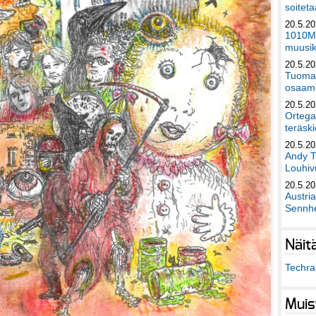
soiteta
20.5.2
1010Mu
muusik
20.5.2
Tuomas
osaami
20.5.2
Ortega
teräski
20.5.2
Andy T
Louhivu
20.5.2
Austri
Sennhe
Näit
Techra 
Muis