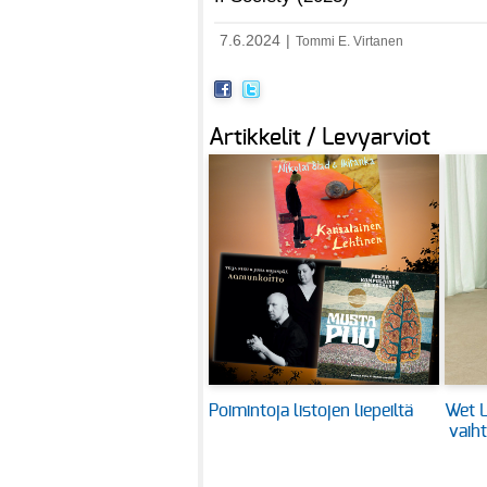
7.6.2024
|
Tommi E. Virtanen
Artikkelit / Levyarviot
Poimintoja listojen liepeiltä
Wet L
vaih