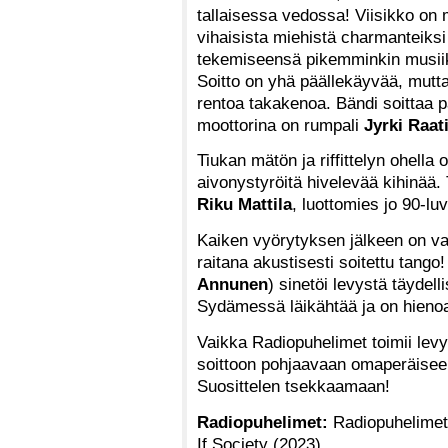
tallaisessa vedossa! Viisikko on
vihaisista miehistä charmanteiks
tekemiseensä pikemminkin musii
Soitto on yhä päällekäyvää, mu
rentoa takakenoa. Bändi soittaa
moottorina on rumpali
Jyrki Raat
Tiukan mätön ja riffittelyn ohella
aivonystyröitä hivelevää kihinää. 
Riku Mattila
, luottomies jo 90-lu
Kaiken vyörytyksen jälkeen on va
raitana akustisesti soitettu tang
Annunen
) sinetöi levystä täydell
Sydämessä läikähtää ja on hienoa
Vaikka Radiopuhelimet toimii lev
soittoon pohjaavaan omaperäiseen 
Suosittelen tsekkaamaan!
Radiopuhelimet:
Radiopuhelimet
If Society (2023)