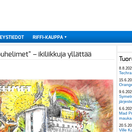
EYSTIEDOT
RIFFI-KAUPPA
helimet" – ikiliikkuja yllättää
Tuor
8.8.202
Techra 
15.6.2
Orang
9.6.202
Symetri
järjest
6.6.202
Mad Pr
maukas
20.5.2
Ville K