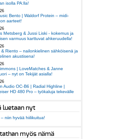
an isolla PA:lla!
026
sic Bento | Waldorf Protein – midi-
on aarteet!
026
 Metsberg & Jussi Liski - kokemus ja
sen varmuus karttuvat ahkeruudella!
026
 & Riento – nailonkielinen sähköisenä ja
elinen akustisena!
026
immons | LoveMatches & Janne
ori – nyt on Tekijät asialla!
026
an Audio OC-B6 | Radial Highline |
iser HD 480 Pro – työkaluja tekevälle
ä luetaan nyt
– niin hyvää hiilikuitua!
tathan myös nämä