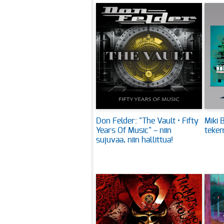
Don Felder: "The Vault • Fifty
Miki B
Years Of Music" – niin
tekem
sujuvaa, niin hallittua!