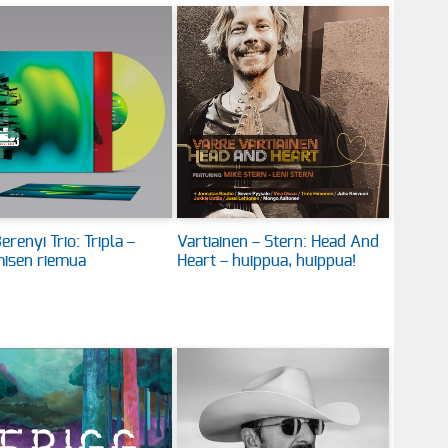
erenyi Trio: Tripla –
Vartiainen – Stern: Head And
isen riemua
Heart – huippua, huippua!