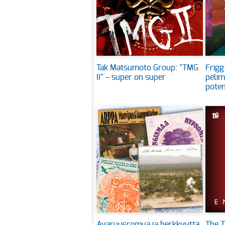
Tak Matsumoto Group: "TMG
Frigg
II" – super on super
pelim
poten
Avaruusromua ja herkkyyttä
The T