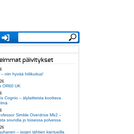
eimmat päivitykset
6
– niin hyvää hiilikuitua!
026
e OR60 UK
6
x Cognio – älylaitteista koottava
elmä
6
ofessor Simble Overdrive Mk2 –
ta soundia jo toisessa polvessa
026
auhanen – isojen tähtien kiertueilla