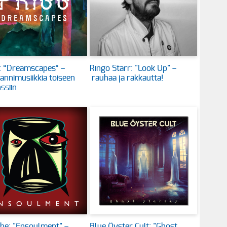
: “Dreamscapes” –
Ringo Starr: "Look Up" –
annimusiikkia toiseen
rauhaa ja rakkautta!
ssiin
he: "Ensoulment" –
Blue Öyster Cult: "Ghost