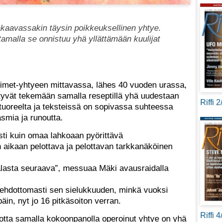
kaavassakin täysin poikkeuksellinen yhtye.
amalla se onnistuu yhä yllättämään kuulijat
elimet-yhtyeen mittavassa, lähes 40 vuoden urassa,
tyvät tekemään samalla reseptillä yhä uudestaan
Riffi 
uoreelta ja teksteissä on sopivassa suhteessa
smia ja runoutta.
ti kuin omaa lahkoaan pyörittävä
 aikaan pelottava ja pelottavan tarkkanäköinen
alasta seuraava”, messuaa Mäki avausraidalla
n ehdottomasti sen sielukkuuden, minkä vuoksi
in, nyt jo 16 pitkäsoiton verran.
Riffi 
vuotta samalla kokoonpanolla operoinut yhtye on yhä