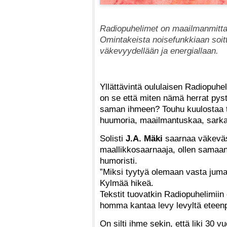
Radiopuhelimet on maailmanmitta
Omintakeista noisefunkkiaan soitt
väkevyydellään ja energiallaan.
Yllättävintä oululaisen Radiopuh
on se että miten nämä herrat pys
saman ihmeen? Touhu kuulostaa t
huumoria, maailmantuskaa, sarka
Solisti
J.A. Mäki
saarnaa väkeväs
maallikkosaarnaaja, ollen samaan
humoristi.
”Miksi tyytyä olemaan vasta jum
Kylmää hikeä.
Tekstit tuovatkin Radiopuhelimii
homma kantaa levy levyltä eteenpä
On silti ihme sekin, että liki 30 