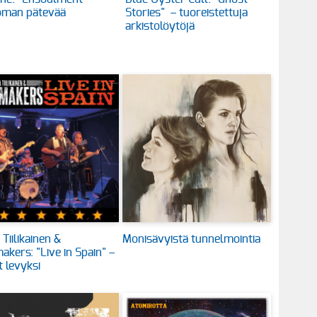
oman pätevää
Stories" – tuoreistettuja
arkistolöytöjä
Tiilikainen &
Monisävyistä tunnelmointia
akers: "Live in Spain" –
t levyksi