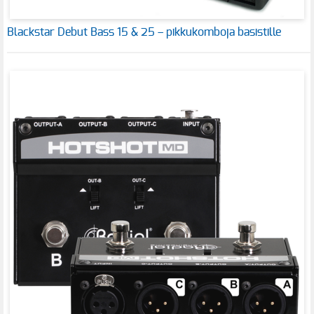
Blackstar Debut Bass 15 & 25 – pikkukomboja basistille