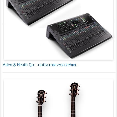
Allen & Heath Qu – uutta mikseriä kehiin