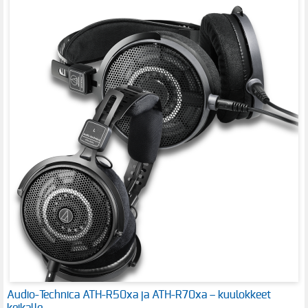
Audio-Technica ATH-R50xa ja ATH-R70xa – kuulokkeet