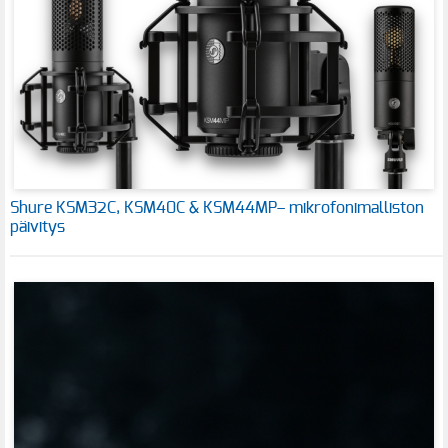
Shure KSM32C, KSM40C & KSM44MP– mikrofonimalliston
päivitys