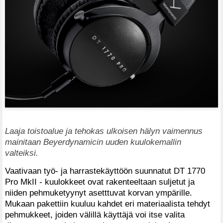
Laaja toistoalue ja tehokas ulkoisen hälyn vaimennus
mainitaan Beyerdynamicin uuden kuulokemallin
valteiksi.
Vaativaan työ- ja harrastekäyttöön suunnatut DT 1770
Pro MkII - kuulokkeet ovat rakenteeltaan suljetut ja
niiden pehmuketyynyt asetttuvat korvan ympärille.
Mukaan pakettiin kuuluu kahdet eri materiaalista tehdyt
pehmukkeet, joiden välillä käyttäjä voi itse valita