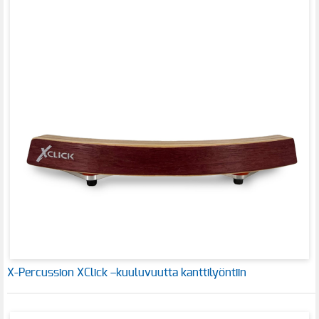
X-Percussion XClick –kuuluvuutta kanttilyöntiin