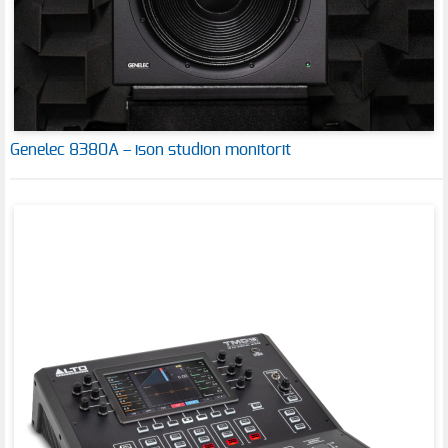
Genelec 8380A – ison studion monitorit