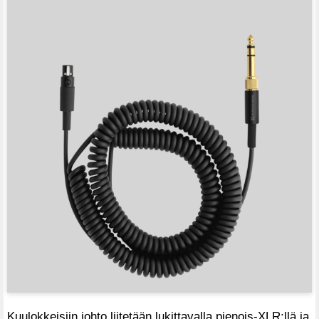
Kuulokkeisiin johto liitetään lukittavalla pienois-XLR:llä ja