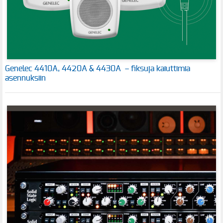
Genelec 4410A, 4420A & 4430A – fiksuja kaiuttimia
asennuksiin