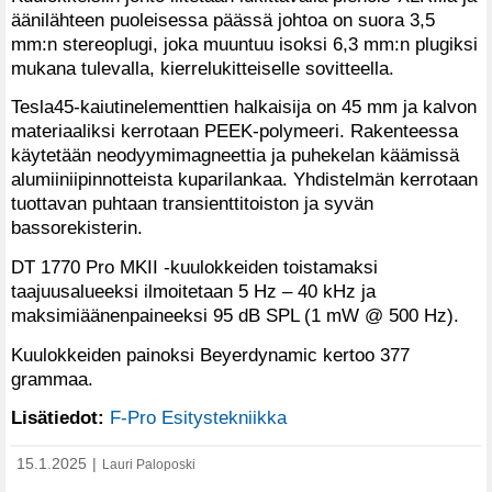
äänilähteen puoleisessa päässä johtoa on suora 3,5
mm:n stereoplugi, joka muuntuu isoksi 6,3 mm:n plugiksi
mukana tulevalla, kierrelukitteiselle sovitteella.
Tesla45-kaiutinelementtien halkaisija on 45 mm ja kalvon
materiaaliksi kerrotaan PEEK-polymeeri. Rakenteessa
käytetään neodyymimagneettia ja puhekelan käämissä
alumiiniipinnotteista kuparilankaa. Yhdistelmän kerrotaan
tuottavan puhtaan transienttitoiston ja syvän
bassorekisterin.
DT 1770 Pro MKII -kuulokkeiden toistamaksi
taajuusalueeksi ilmoitetaan 5 Hz – 40 kHz ja
maksimiäänenpaineeksi 95 dB SPL (1 mW @ 500 Hz).
Kuulokkeiden painoksi Beyerdynamic kertoo 377
grammaa.
Lisätiedot:
F-Pro Esitystekniikka
15.1.2025
|
Lauri Paloposki