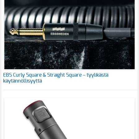
EBS Curly Square & Straight Square – tyylikästä
käytännöllisyyttä