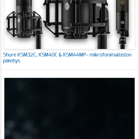
Shure KSM32C, KSM40C & KSM44MP– mikrofonimalliston
päivitys