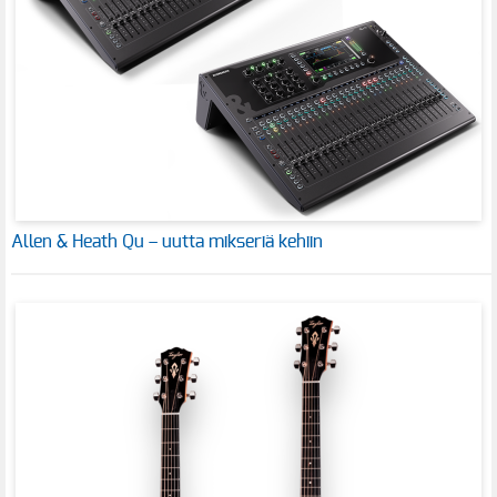
Allen & Heath Qu – uutta mikseriä kehiin