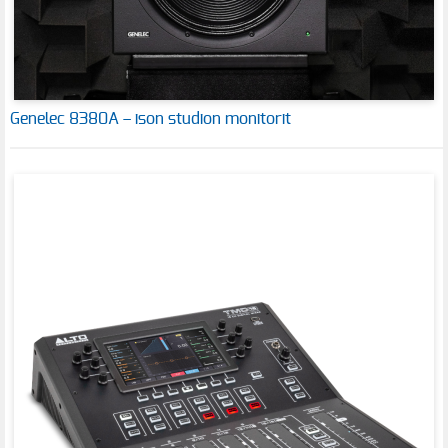
Genelec 8380A – ison studion monitorit