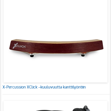
X-Percussion XClick –kuuluvuutta kanttilyöntiin