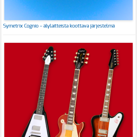
Symetrix Cognio – älylaitteista koottava järjestelmä