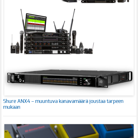
Shure ANX4 – muuntuva kanavamäärä joustaa tarpeen
mukaan