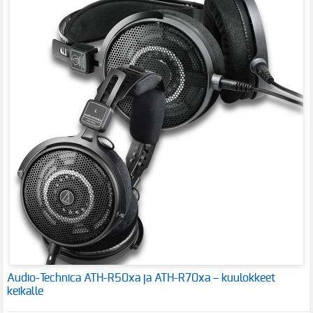
Audio-Technica ATH-R50xa ja ATH-R70xa – kuulokkeet
keikalle