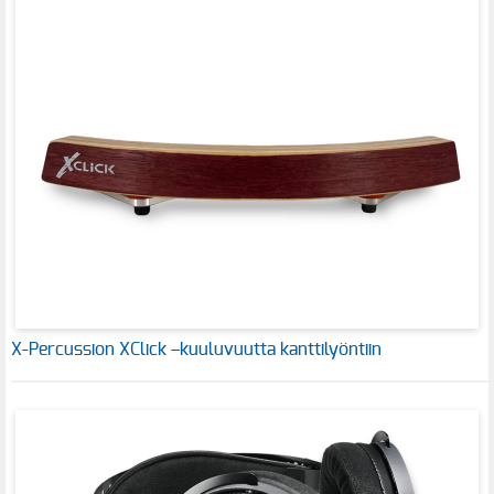
X-Percussion XClick –kuuluvuutta kanttilyöntiin