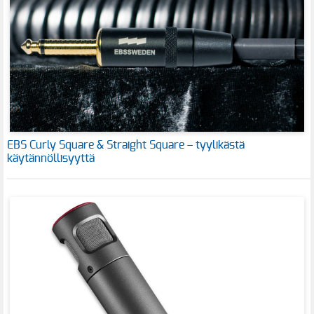
EBS Curly Square & Straight Square – tyylikästä
käytännöllisyyttä