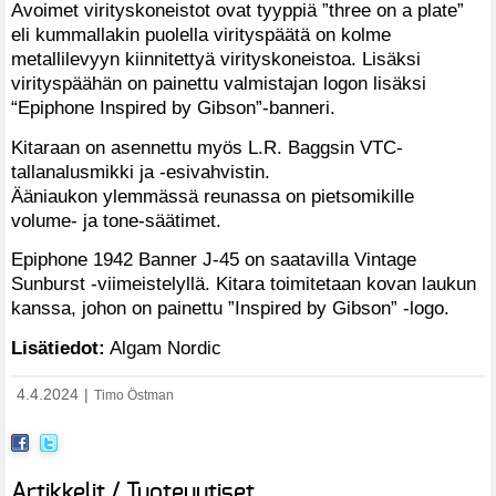
Avoimet virityskoneistot ovat tyyppiä ”three on a plate”
eli kummallakin puolella virityspäätä on kolme
metallilevyyn kiinnitettyä virityskoneistoa. Lisäksi
virityspäähän on painettu valmistajan logon lisäksi
“Epiphone Inspired by Gibson”-banneri.
Kitaraan on asennettu myös L.R. Baggsin VTC-
tallanalusmikki ja -esivahvistin.
Ääniaukon ylemmässä reunassa on pietsomikille
volume- ja tone-säätimet.
Epiphone 1942 Banner J-45 on saatavilla Vintage
Sunburst -viimeistelyllä. Kitara toimitetaan kovan laukun
kanssa, johon on painettu ”Inspired by Gibson” -logo.
Lisätiedot:
Algam Nordic
4.4.2024
|
Timo Östman
Artikkelit / Tuoteuutiset