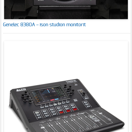
Genelec 8380A – ison studion monitorit