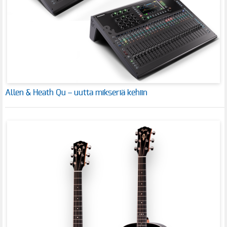
Allen & Heath Qu – uutta mikseriä kehiin