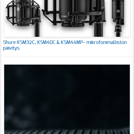
Shure KSM32C, KSM40C & KSM44MP– mikrofonimalliston
päivitys