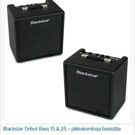
Blackstar Debut Bass 15 & 25 – pikkukomboja basistille