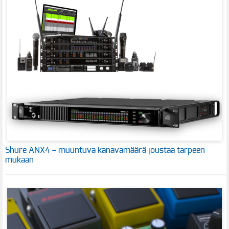
Shure ANX4 – muuntuva kanavamäärä joustaa tarpeen
mukaan