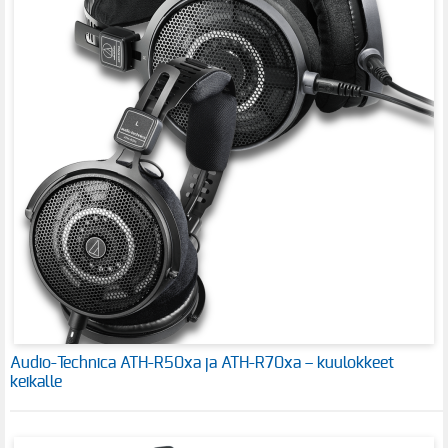
Audio-Technica ATH-R50xa ja ATH-R70xa – kuulokkeet
keikalle