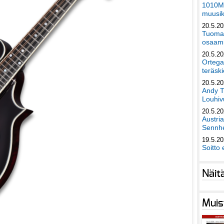
1010Mu
muusik
20.5.2
Tuomas
osaami
20.5.2
Ortega
teräski
20.5.2
Andy T
Louhivu
20.5.2
Austri
Sennhe
19.5.2
Soitto 
Näit
Muis