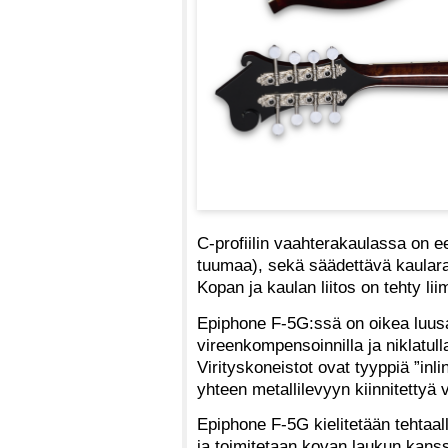
C-profiilin vaahterakaulassa on e
tuumaa), sekä säädettävä kaular
Kopan ja kaulan liitos on tehty li
Epiphone F-5G:ssä on oikea luusa
vireenkompensoinnilla ja niklatull
Virityskoneistot ovat tyyppiä ”inl
yhteen metallilevyyn kiinnitettyä 
Epiphone F-5G kielitetään tehtaalla
ja toimitetaan kovan laukun kans