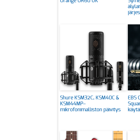
Orange OR60 UK
Symet
älyla
järje
Shure KSM32C, KSM40C &
EBS C
KSM44MP–
Squar
mikrofonimalliston päivitys
käytä