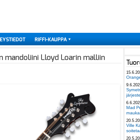
EYSTIEDOT
RIFFI-KAUPPA
 mandoliini Lloyd Loarin malliin
Tuor
15.6.2
Orang
9.6.202
Symetri
järjest
6.6.202
Mad Pr
maukas
20.5.2
Ville K
soiteta
20.5.2