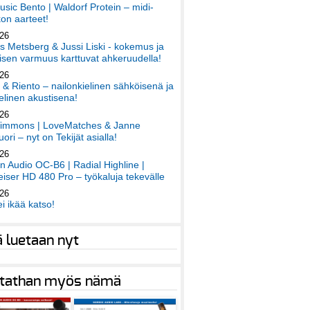
sic Bento | Waldorf Protein – midi-
on aarteet!
026
 Metsberg & Jussi Liski - kokemus ja
sen varmuus karttuvat ahkeruudella!
026
 & Riento – nailonkielinen sähköisenä ja
elinen akustisena!
026
immons | LoveMatches & Janne
ori – nyt on Tekijät asialla!
026
an Audio OC-B6 | Radial Highline |
iser HD 480 Pro – työkaluja tekevälle
026
ei ikää katso!
ä luetaan nyt
tathan myös nämä