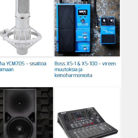
ha YCM705 – sisältöä
Boss XS-1 & XS-100 – vireen
tamaan
muutoksia ja
keinoharmonioita