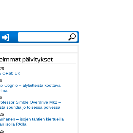
eimmat päivitykset
026
e OR60 UK
6
x Cognio – älylaitteista koottava
elmä
6
ofessor Simble Overdrive Mk2 –
ta soundia jo toisessa polvessa
026
auhanen – isojen tähtien kiertueilla
an isolla PA:lla!
026