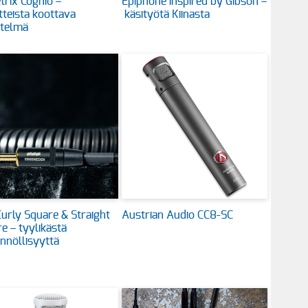
rix Cognio –
Epiphone inspired by Gibson –
itteista koottava
käsityötä Kiinasta
stelmä
urly Square & Straight
Austrian Audio CC8-SC
e – tyylikästä
nnöllisyyttä