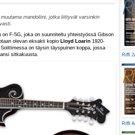
uutama mandoliini, jotka liittyvät varsinkin
vasti.
n on F-5G, joka on suunniteltu yhteistyössä Gibson
taan olevan eksakti kopio
Lloyd Loarin
1920-
. Soittimessa on täysin täyspuinen koppa, jossa
kansi sitkakuusta.
Riffi 
Riffi 