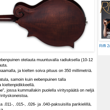
Riffi 
ebenpuinen otelauta muuntuvalla radiuksella (10-12
auta.
imaamalla, ja kielten soiva pituus on 350 millimetriä.
tula, samoin kuin eebenpuinen talla
a kieltenpidikkeellä.
ine”, jossa kummallakin puolella virityspäätä on neljä
virityskoneistoa.
 .011-, .015-, .026- ja .040-paksuisilla parikielillä,
sa.