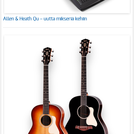
Allen & Heath Qu – uutta mikseriä kehiin