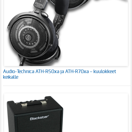
Audio-Technica ATH-R50xa ja ATH-R70xa – kuulokkeet
keikalle