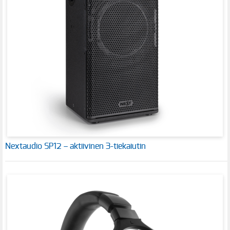
Nextaudio SP12 – aktiivinen 3-tiekaiutin