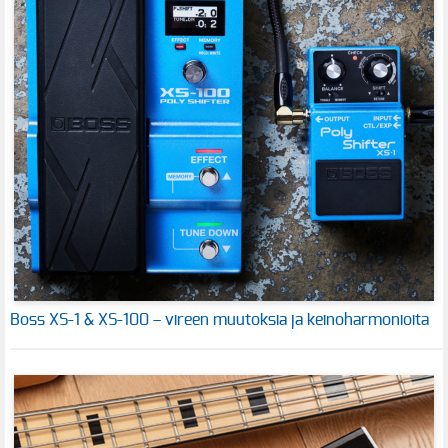
Boss XS-1 & XS-100 – vireen muutoksia ja keinoharmonioita