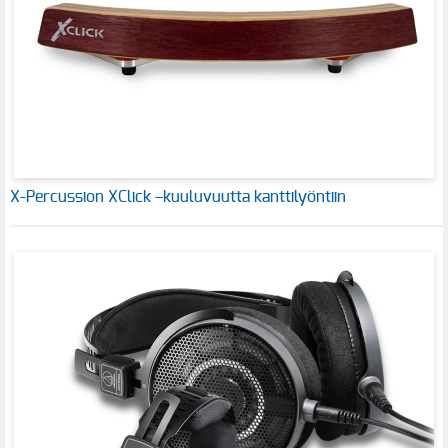
X-Percussion XClick –kuuluvuutta kanttilyöntiin