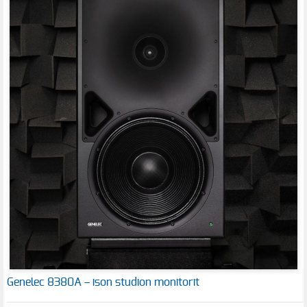
Genelec 8380A – ison studion monitorit