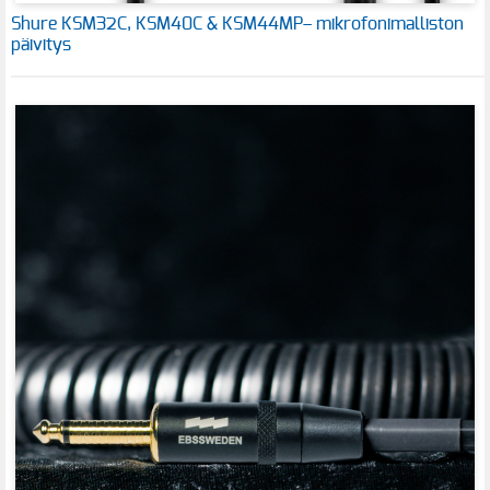
Shure KSM32C, KSM40C & KSM44MP– mikrofonimalliston
päivitys