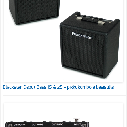
Blackstar Debut Bass 15 & 25 – pikkukomboja basistille