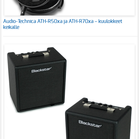
Audio-Technica ATH-R50xa ja ATH-R70xa – kuulokkeet
keikalle