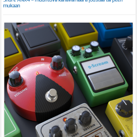
Shure ANX4 – muuntuva kanavamäärä joustaa tarpeen
mukaan