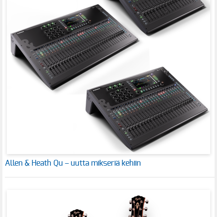
Allen & Heath Qu – uutta mikseriä kehiin