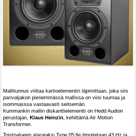
Mallitunnus viittaa kartioelementin läpimittaan, joka siis
parivaljakon pienemmässä mallissa on viisi tuumaa ja
isommasssa vastaavasti seitsemän.
Kummankin mallin diskanttielementti on Hedd Audion
perustajan,
Klaus Heinzin
, kehittämä Air Motion
Transformer.
Toistoalueen alarajaksi Type 05:lle ilmoitetaan 43 Hz ja