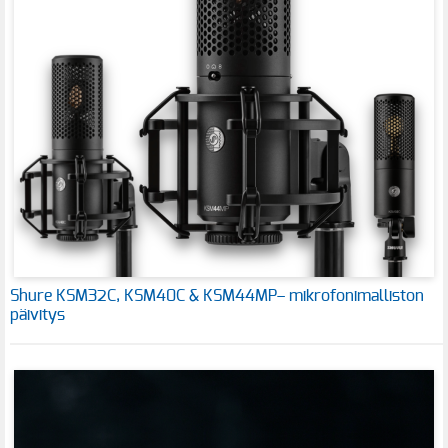
Shure KSM32C, KSM40C & KSM44MP– mikrofonimalliston
päivitys