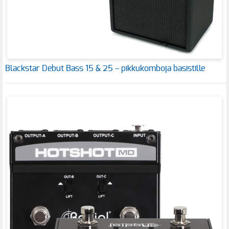
Blackstar Debut Bass 15 & 25 – pikkukomboja basistille