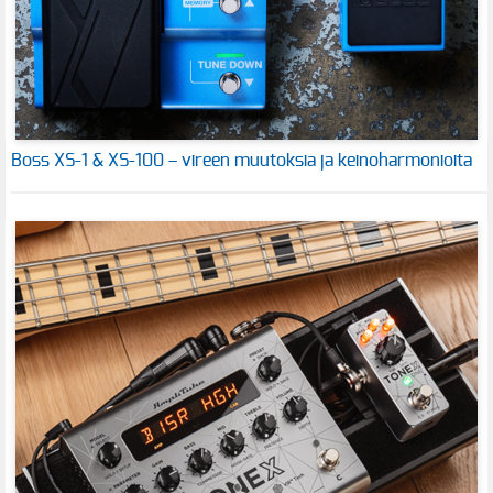
Boss XS-1 & XS-100 – vireen muutoksia ja keinoharmonioita