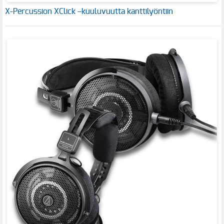
X-Percussion XClick –kuuluvuutta kanttilyöntiin