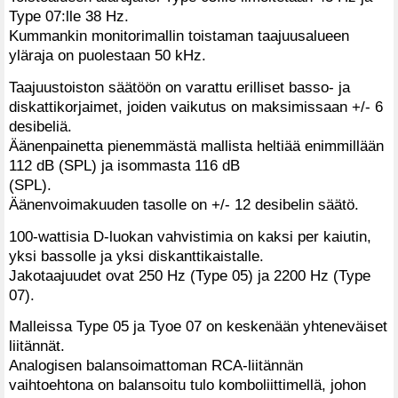
Type 07:lle 38 Hz.
Kummankin monitorimallin toistaman taajuusalueen
yläraja on puolestaan 50 kHz.
Taajuustoiston säätöön on varattu erilliset basso- ja
diskattikorjaimet, joiden vaikutus on maksimissaan +/- 6
desibeliä.
Äänenpainetta pienemmästä mallista heltiää enimmillään
112 dB (SPL) ja isommasta 116 dB
(SPL).
Äänenvoimakuuden tasolle on +/- 12 desibelin säätö.
100-wattisia D-luokan vahvistimia on kaksi per kaiutin,
yksi bassolle ja yksi diskanttikaistalle.
Jakotaajuudet ovat 250 Hz (Type 05) ja 2200 Hz (Type
07).
Malleissa Type 05 ja Tyoe 07 on keskenään yhteneväiset
liitännät.
Analogisen balansoimattoman RCA-liitännän
vaihtoehtona on balansoitu tulo komboliittimellä, johon