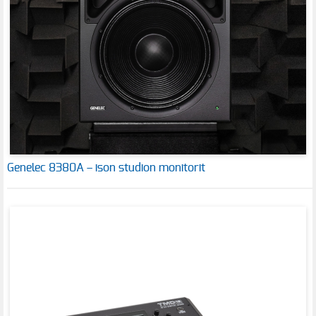
Genelec 8380A – ison studion monitorit