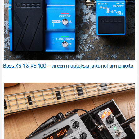
Boss XS-1 & XS-100 – vireen muutoksia ja keinoharmonioita