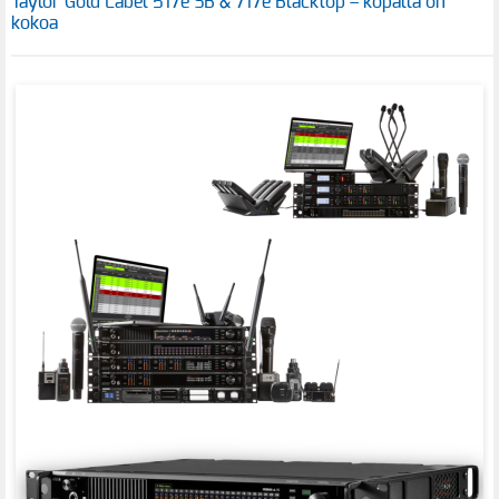
Taylor Gold Label 517e SB & 717e Blacktop – kopalla on
kokoa