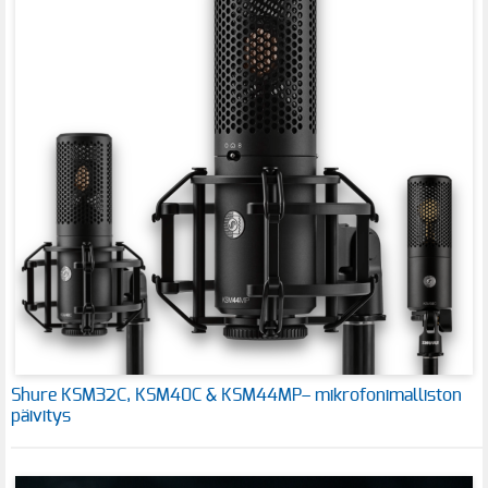
Shure KSM32C, KSM40C & KSM44MP– mikrofonimalliston
päivitys