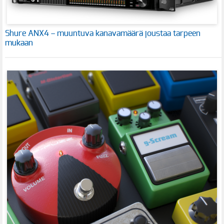
Shure ANX4 – muuntuva kanavamäärä joustaa tarpeen
mukaan