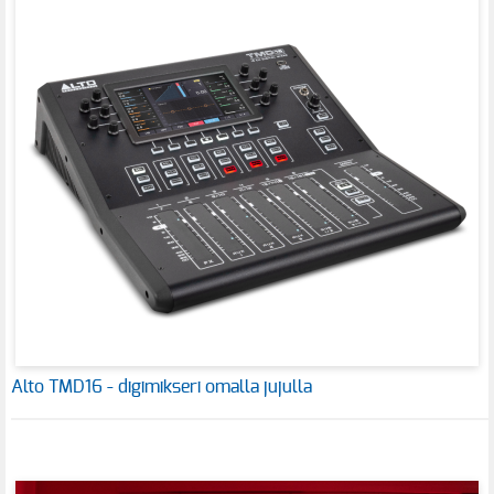
Alto TMD16 - digimikseri omalla jujulla