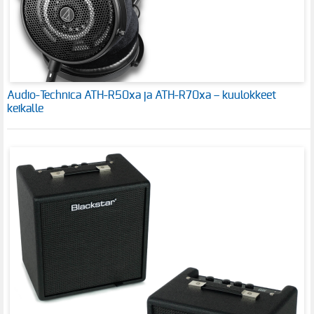
Audio-Technica ATH-R50xa ja ATH-R70xa – kuulokkeet
keikalle