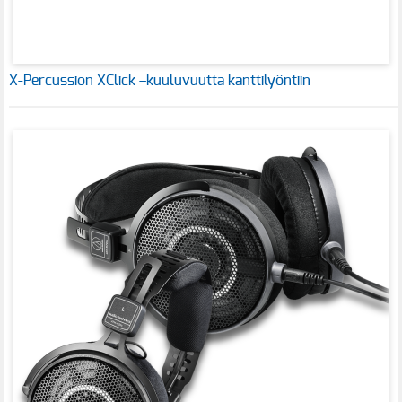
X-Percussion XClick –kuuluvuutta kanttilyöntiin