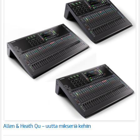
Allen & Heath Qu – uutta mikseriä kehiin