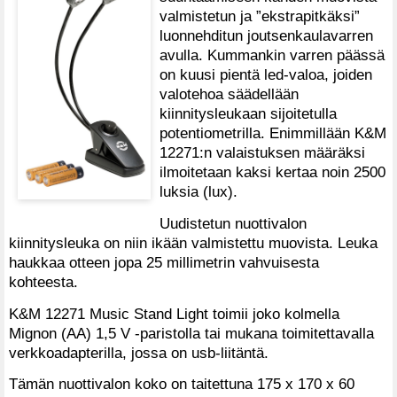
valmistetun ja ”ekstrapitkäksi”
luonnehditun joutsenkaulavarren
avulla. Kummankin varren päässä
on kuusi pientä led-valoa, joiden
valotehoa säädellään
kiinnitysleukaan sijoitetulla
potentiometrilla. Enimmillään K&M
12271:n valaistuksen määräksi
ilmoitetaan kaksi kertaa noin 2500
luksia (lux).
Uudistetun nuottivalon
kiinnitysleuka on niin ikään valmistettu muovista. Leuka
haukkaa otteen jopa 25 millimetrin vahvuisesta
kohteesta.
K&M 12271 Music Stand Light toimii joko kolmella
Mignon (AA) 1,5 V -paristolla tai mukana toimitettavalla
verkkoadapterilla, jossa on usb-liitäntä.
Tämän nuottivalon koko on taitettuna 175 x 170 x 60