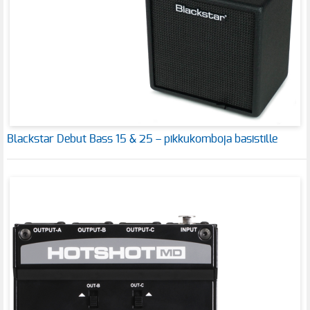
Blackstar Debut Bass 15 & 25 – pikkukomboja basistille