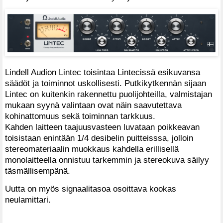
Lindell Audion Lintec toisintaa Lintecissä esikuvansa
säädöt ja toiminnot uskollisesti. Putkikytkennän sijaan
Lintec on kuitenkin rakennettu puolijohteilla, valmistajan
mukaan syynä valintaan ovat näin saavutettava
kohinattomuus sekä toiminnan tarkkuus.
Kahden laitteen taajuusvasteen luvataan poikkeavan
toisistaan enintään 1/4 desibelin puitteisssa, jolloin
stereomateriaalin muokkaus kahdella erillisellä
monolaitteella onnistuu tarkemmin ja stereokuva säilyy
täsmällisempänä.
Uutta on myös signaalitasoa osoittava kookas
neulamittari.