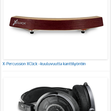
X-Percussion XClick –kuuluvuutta kanttilyöntiin