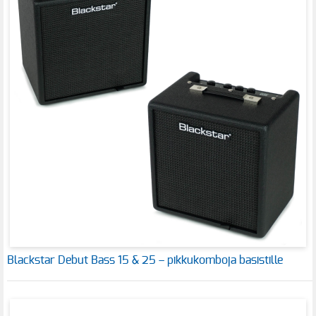
Blackstar Debut Bass 15 & 25 – pikkukomboja basistille