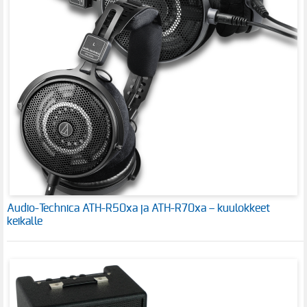
Audio-Technica ATH-R50xa ja ATH-R70xa – kuulokkeet
keikalle