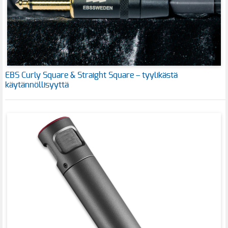
EBS Curly Square & Straight Square – tyylikästä
käytännöllisyyttä