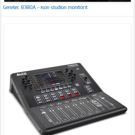
Genelec 8380A – ison studion monitorit