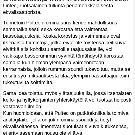
Lintec, ruotsalainen tulkinta periamerikkalaisesta
ekvalisaattorista.
Tunnetuin Pultecin ominaisuus lienee mahdollisuus
samanaikaisesti sekä korostaa että vaimentaa
bassotaajuuksia. Koska korostus ja vaimennus ovat
itsenäisiä toimintoja, jotka eivät ole toistensa peilikuvia
eivätkä siis kohdistu samoille taajuusalueille, voi
vaikkapa bassorummun syvintä tömähdystä korostaa
samalla kun hieman ylempänä vaimennetaan
kerrannaisia, jolloin rummun soundi tukevoituu, mutta se
ei silti syö miksauksesta tilaa ylempiin bassotaajuuksiin
tukeutuvilta soittimilta.
Sama idea toistuu myös ylätaajuuksilla, jossa itsenäisten
kello- ja hyllykorjainten yhteiskäytöllä voi tuottaa helposti
vastaavan ilmiön.
Kun huomioidaan, että Pultec on putkitekniikalla toimiva
analogilaite, jolla on jokin ominaissoundi ja tietyt
ekvalisoitaessa ilmenevät suotuisat sivuvaikutuksensa,
ei erityisasemaan nousu ole yllätys.