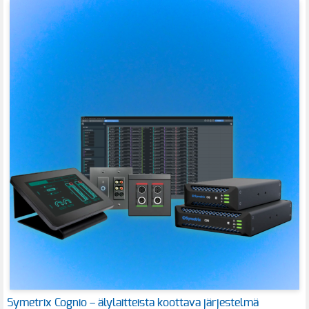
Symetrix Cognio – älylaitteista koottava järjestelmä