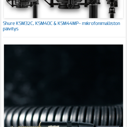
Shure KSM32C, KSM40C & KSM44MP– mikrofonimalliston
päivitys