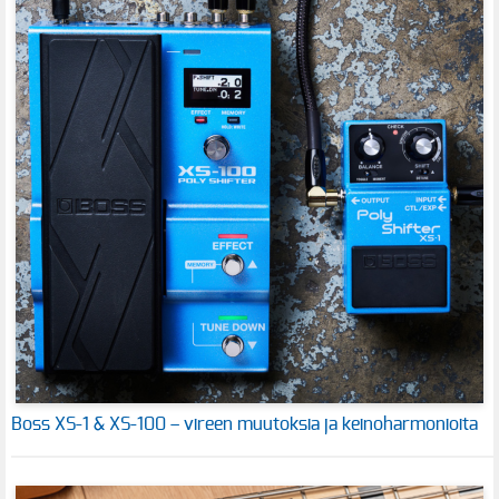
Boss XS-1 & XS-100 – vireen muutoksia ja keinoharmonioita