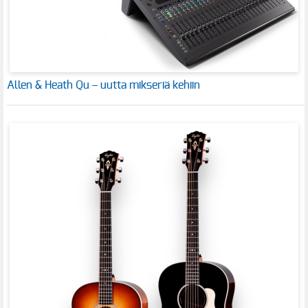
Allen & Heath Qu – uutta mikseriä kehiin