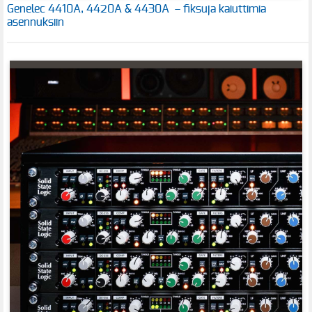
Genelec 4410A, 4420A & 4430A – fiksuja kaiuttimia
asennuksiin