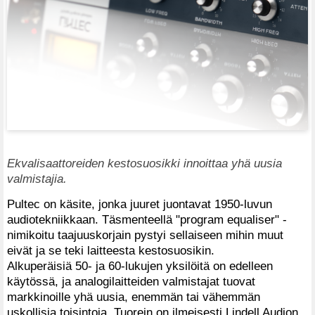
Ekvalisaattoreiden kestosuosikki innoittaa yhä uusia
valmistajia.
Pultec on käsite, jonka juuret juontavat 1950-luvun
audiotekniikkaan. Täsmenteellä "program equaliser" -
nimikoitu taajuuskorjain pystyi sellaiseen mihin muut
eivät ja se teki laitteesta kestosuosikin.
Alkuperäisiä 50- ja 60-lukujen yksilöitä on edelleen
käytössä, ja analogilaitteiden valmistajat tuovat
markkinoille yhä uusia, enemmän tai vähemmän
uskollisia toisintoja. Tuorein on ilmeisesti Lindell Audion