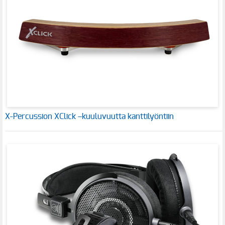
X-Percussion XClick –kuuluvuutta kanttilyöntiin