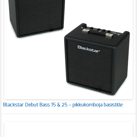
Blackstar Debut Bass 15 & 25 – pikkukomboja basistille