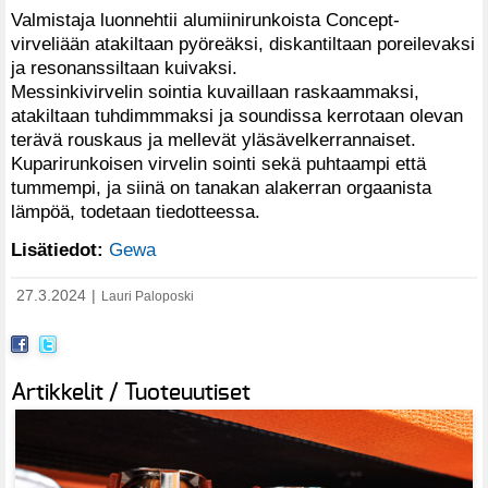
Valmistaja luonnehtii alumiinirunkoista Concept-
virveliään atakiltaan pyöreäksi, diskantiltaan poreilevaksi
ja resonanssiltaan kuivaksi.
Messinkivirvelin sointia kuvaillaan raskaammaksi,
atakiltaan tuhdimmmaksi ja soundissa kerrotaan olevan
terävä rouskaus ja mellevät yläsävelkerrannaiset.
Kuparirunkoisen virvelin sointi sekä puhtaampi että
tummempi, ja siinä on tanakan alakerran orgaanista
lämpöä, todetaan tiedotteessa.
Lisätiedot:
Gewa
27.3.2024
|
Lauri Paloposki
Artikkelit / Tuoteuutiset