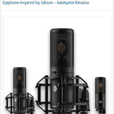
Epiphone inspired by Gibson – käsityötä Kiinasta