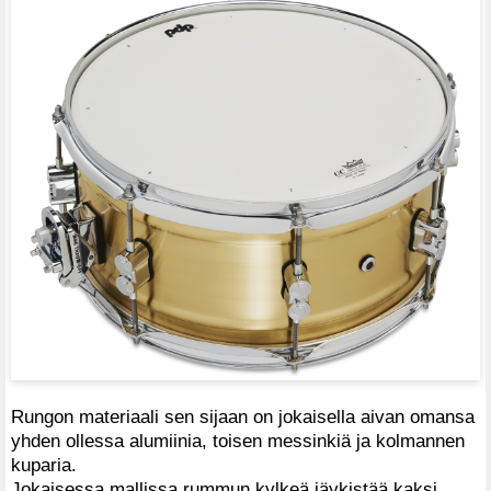
Rungon materiaali sen sijaan on jokaisella aivan omansa
yhden ollessa alumiinia, toisen messinkiä ja kolmannen
kuparia.
Jokaisessa mallissa rummun kylkeä jäykistää kaksi