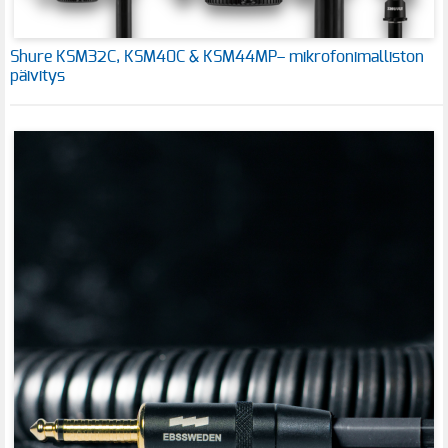
Shure KSM32C, KSM40C & KSM44MP– mikrofonimalliston
päivitys