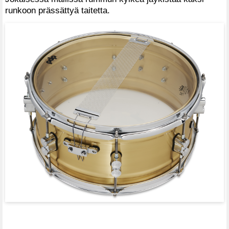
runkoon prässättyä taitetta.