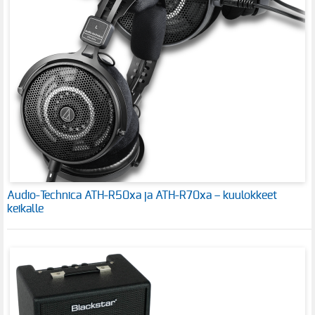
Audio-Technica ATH-R50xa ja ATH-R70xa – kuulokkeet
keikalle