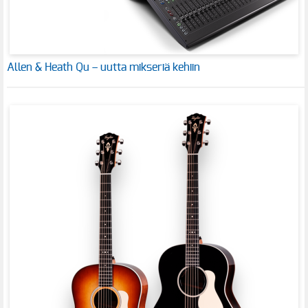
Allen & Heath Qu – uutta mikseriä kehiin