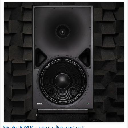
Genelec 8380A – ison studion monitorit