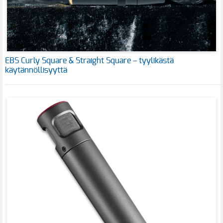
EBS Curly Square & Straight Square – tyylikästä
käytännöllisyyttä