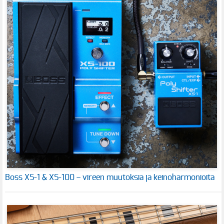
Boss XS-1 & XS-100 – vireen muutoksia ja keinoharmonioita