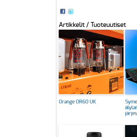
Artikkelit / Tuoteuutiset
Orange OR60 UK
Symet
älyla
järje