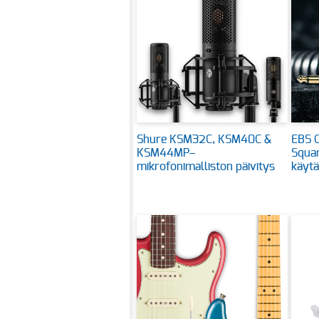
Shure KSM32C, KSM40C &
EBS C
KSM44MP–
Squar
mikrofonimalliston päivitys
käytä