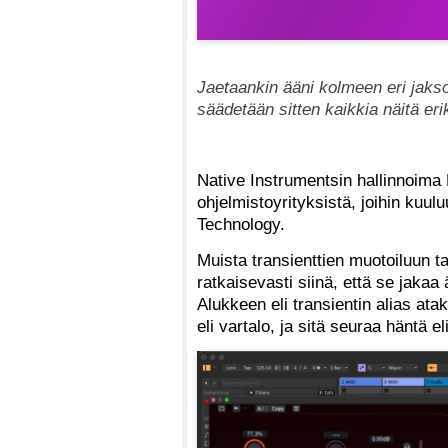
Jaetaankin ääni kolmeen eri jakso
säädetään sitten kaikkia näitä er
Native Instrumentsin hallinnoima 
ohjelmistoyrityksistä, joihin kuu
Technology.
Muista transienttien muotoiluun ta
ratkaisevasti siinä, että se jaka
Alukkeen eli transientin alias at
eli vartalo, ja sitä seuraa häntä el