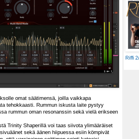
Riffi 
aksolle omat säätimensä, joilla vaikkapa
ata tehokkaasti. Rummun iskusta laite pystyy
hessa rummun oman resonanssin sekä vielä erikseen
ä Trinity Shaperillä voi taas siivota ylimääräiset
sivuäänet sekä äänen hiipuessa esiin kömpivät
n, että varsinainen soittimen sointi katoaisi