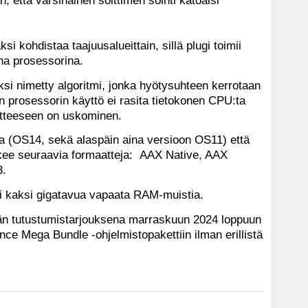
ksi kohdistaa taajuusalueittain, sillä plugi toimii
na prosessorina.
si nimetty algoritmi, jonka hyötysuhteen kerrotaan
en prosessorin käyttö ei rasita tietokonen CPU:ta
dotteeseen on uskominen.
sa (OS14, sekä alaspäin aina versioon OS11) että
kee seuraavia formaatteja: AAX Native, AAX
3.
tii kaksi gigatavua vapaata RAM-muistia.
n tutustumistarjouksena marraskuun 2024 loppuun
ance Mega Bundle -ohjelmistopakettiin ilman erillistä