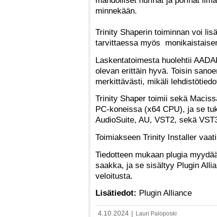
minnekään.
Trinity Shaperin toiminnan voi lisä
tarvittaessa myös monikaistaise
Laskentatoimesta huolehtii AADAk
olevan erittäin hyvä. Toisin sano
merkittävästi, mikäli lehdistötie
Trinity Shaper toimii sekä Macis
PC-koneissa (x64 CPU), ja se tu
AudioSuite, AU, VST2, sekä VST
Toimiakseen Trinity Installer vaa
Tiedotteen mukaan plugia myydää
saakka, ja se sisältyy Plugin Alli
veloitusta.
Lisätiedot:
Plugin Alliance
4.10.2024
|
Lauri Paloposki