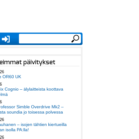
eimmat päivitykset
026
e OR60 UK
6
x Cognio – älylaitteista koottava
elmä
6
ofessor Simble Overdrive Mk2 –
ta soundia jo toisessa polvessa
026
auhanen – isojen tähtien kiertueilla
an isolla PA:lla!
026