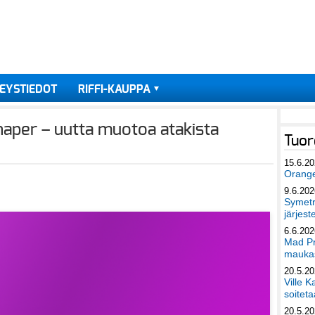
EYSTIEDOT
RIFFI-KAUPPA
Shaper – uutta muotoa atakista
Tuor
15.6.2
Orang
9.6.202
Symetri
järjest
6.6.202
Mad Pr
maukas
20.5.2
Ville K
soiteta
20.5.2