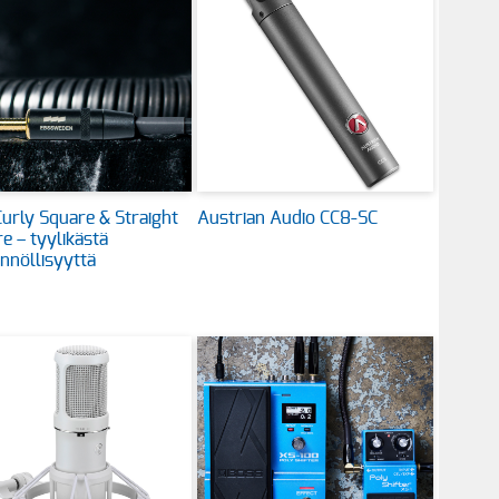
urly Square & Straight
Austrian Audio CC8-SC
e – tyylikästä
nnöllisyyttä