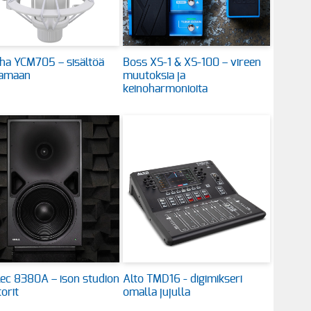
ha YCM705 – sisältöä
Boss XS-1 & XS-100 – vireen
tamaan
muutoksia ja
keinoharmonioita
ec 8380A – ison studion
Alto TMD16 - digimikseri
orit
omalla jujulla