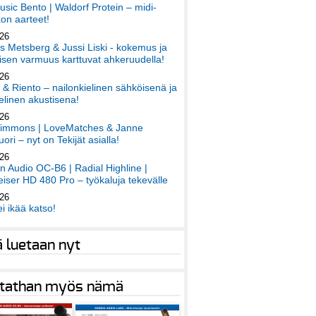
sic Bento | Waldorf Protein – midi-
on aarteet!
026
 Metsberg & Jussi Liski - kokemus ja
sen varmuus karttuvat ahkeruudella!
026
 & Riento – nailonkielinen sähköisenä ja
elinen akustisena!
026
immons | LoveMatches & Janne
ori – nyt on Tekijät asialla!
026
an Audio OC-B6 | Radial Highline |
iser HD 480 Pro – työkaluja tekevälle
026
ei ikää katso!
ä luetaan nyt
tathan myös nämä