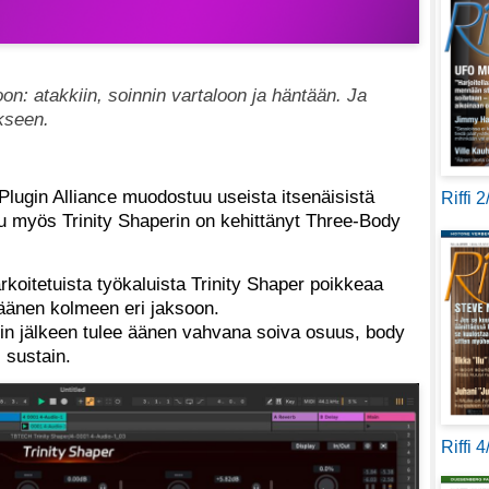
on: atakkiin, soinnin vartaloon ja häntään. Ja
ikseen.
Plugin Alliance muodostuu useista itsenäisistä
Riffi 
luu myös Trinity Shaperin on kehittänyt Three-Body
rkoitetuista työkaluista Trinity Shaper poikkeaa
a äänen kolmeen eri jaksoon.
akin jälkeen tulee äänen vahvana soiva osuus, body
i sustain.
Riffi 