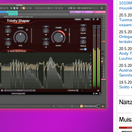
1010Mu
muusik
20.5.2
Tuomas
osaami
20.5.2
Ortega
teräski
20.5.2
Andy T
Louhivu
20.5.2
Austri
Sennhe
19.5.2
Soitto 
Näit
Muis