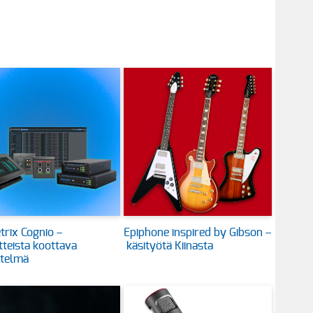
rix Cognio –
Epiphone inspired by Gibson –
itteista koottava
käsityötä Kiinasta
stelmä