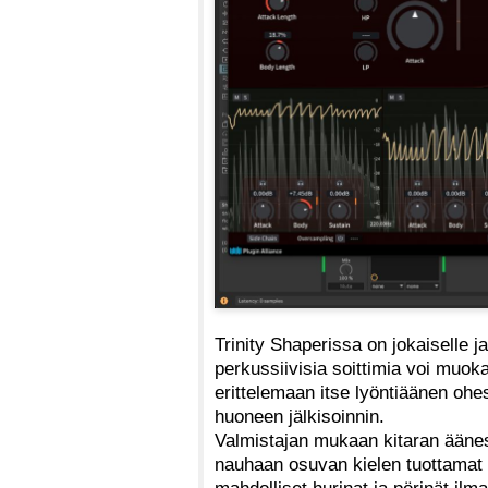
Trinity Shaperissa on jokaiselle j
perkussiivisia soittimia voi muok
erittelemaan itse lyöntiäänen o
huoneen jälkisoinnin.
Valmistajan mukaan kitaran äänest
nauhaan osuvan kielen tuottamat 
mahdolliset hurinat ja pörinät ilma