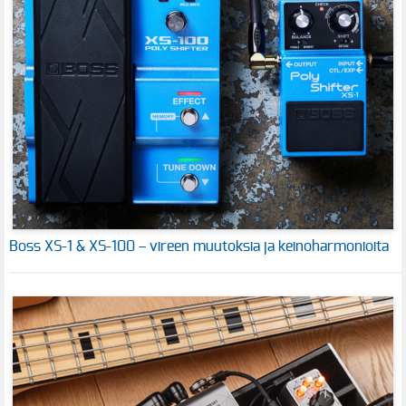
Boss XS-1 & XS-100 – vireen muutoksia ja keinoharmonioita