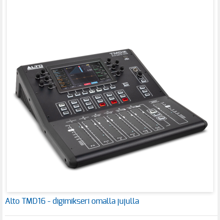
Alto TMD16 - digimikseri omalla jujulla