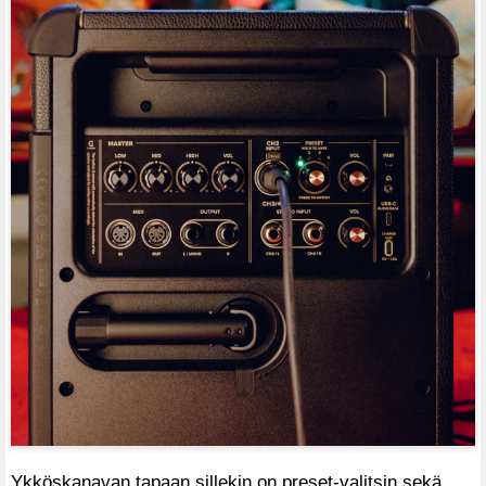
Ykköskanavan tapaan sillekin on preset-valitsin sekä