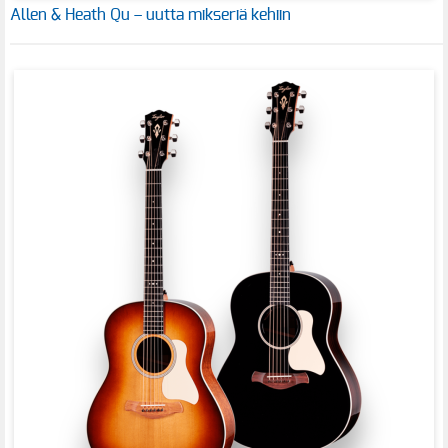
Allen & Heath Qu – uutta mikseriä kehiin