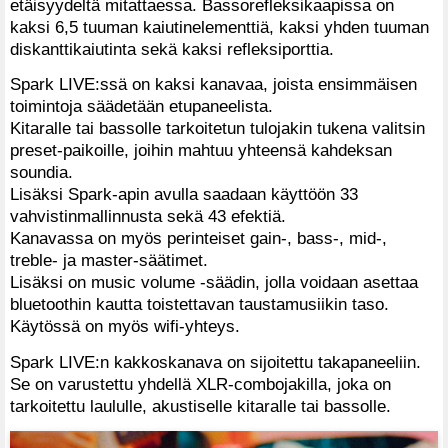
etäisyydeltä mitattaessa. Bassorefleksikaapissa on
kaksi 6,5 tuuman kaiutinelementtiä, kaksi yhden tuuman
diskanttikaiutinta sekä kaksi refleksiporttia.
Spark LIVE:ssä on kaksi kanavaa, joista ensimmäisen
toimintoja säädetään etupaneelista.
Kitaralle tai bassolle tarkoitetun tulojakin tukena valitsin
preset-paikoille, joihin mahtuu yhteensä kahdeksan
soundia.
Lisäksi Spark-apin avulla saadaan käyttöön 33
vahvistinmallinnusta sekä 43 efektiä.
Kanavassa on myös perinteiset gain-, bass-, mid-,
treble- ja master-säätimet.
Lisäksi on music volume -säädin, jolla voidaan asettaa
bluetoothin kautta toistettavan taustamusiikin taso.
Käytössä on myös wifi-yhteys.
Spark LIVE:n kakkoskanava on sijoitettu takapaneeliin.
Se on varustettu yhdellä XLR-combojakilla, joka on
tarkoitettu laululle, akustiselle kitaralle tai bassolle.