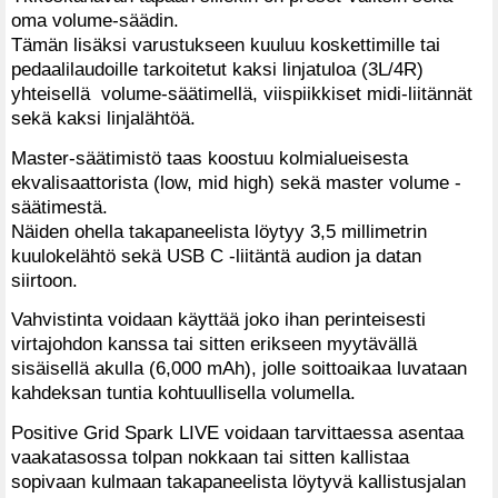
oma volume-säädin.
Tämän lisäksi varustukseen kuuluu koskettimille tai
pedaalilaudoille tarkoitetut kaksi linjatuloa (3L/4R)
yhteisellä volume-säätimellä, viispiikkiset midi-liitännät
sekä kaksi linjalähtöä.
Master-säätimistö taas koostuu kolmialueisesta
ekvalisaattorista (low, mid high) sekä master volume -
säätimestä.
Näiden ohella takapaneelista löytyy 3,5 millimetrin
kuulokelähtö sekä USB C -liitäntä audion ja datan
siirtoon.
Vahvistinta voidaan käyttää joko ihan perinteisesti
virtajohdon kanssa tai sitten erikseen myytävällä
sisäisellä akulla (6,000 mAh), jolle soittoaikaa luvataan
kahdeksan tuntia kohtuullisella volumella.
Positive Grid Spark LIVE voidaan tarvittaessa asentaa
vaakatasossa tolpan nokkaan tai sitten kallistaa
sopivaan kulmaan takapaneelista löytyvä kallistusjalan