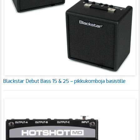
Blackstar Debut Bass 15 & 25 – pikkukomboja basistille