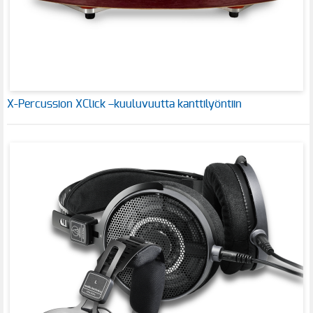
X-Percussion XClick –kuuluvuutta kanttilyöntiin