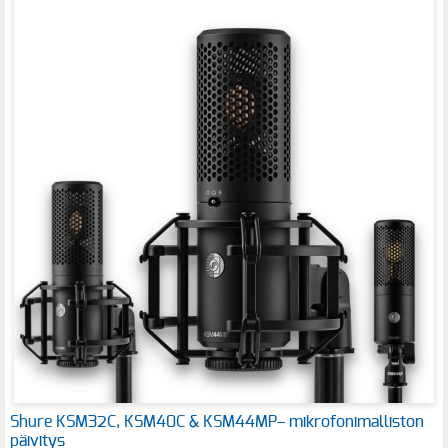
Shure KSM32C, KSM40C & KSM44MP– mikrofonimalliston
päivitys