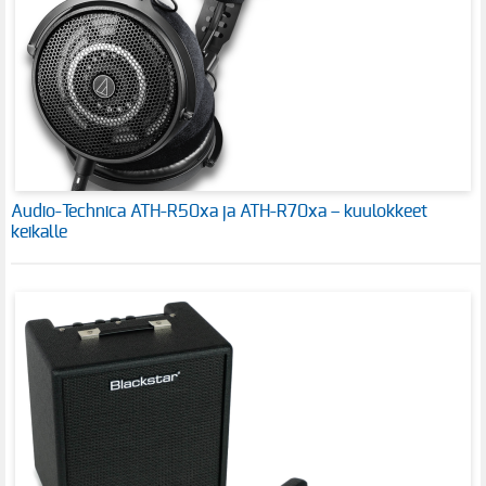
Audio-Technica ATH-R50xa ja ATH-R70xa – kuulokkeet
keikalle