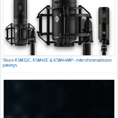
Shure KSM32C, KSM40C & KSM44MP– mikrofonimalliston
päivitys