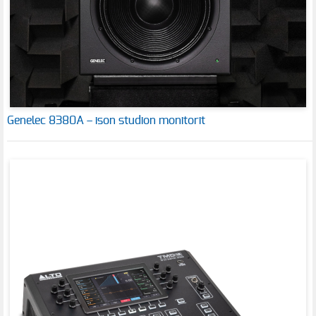
Genelec 8380A – ison studion monitorit