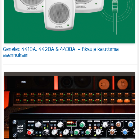
Genelec 4410A, 4420A & 4430A – fiksuja kaiuttimia
asennuksiin