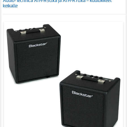
Audio-Technica ATH-R50xa ja ATH-R70xa – kuulokkeet
keikalle