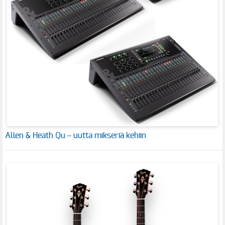
Allen & Heath Qu – uutta mikseriä kehiin