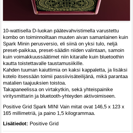
10-wattisella D-luokan päätevahvistimella varustettu
kombo on toiminnoiltaan muuten aivan samanlainen kuin
Spark Minin perusversio, eli siinä on yksi tulo, neljä
preset-paikkaa, preset-säädin niiden valintaan, samoin
kuin voimakkuussäätimet niin kitaralle kuin bluetoothin
kautta toistettavalle taustamusiikille.
Kahden tuuman kaiuttimia on kaksi kappaletta, ja lisäksi
kotelo itsessään toimii passiivisäteilijänä, mikä parantaa
matalien taajuuksien toistoa.
Takapaneelissa on virtakytkin, sekä yhteispainike
viritysmittarin ja bluetooth-yhteyden aktivoimiseen.
Positive Grid Spark MINI Vain mitat ovat 146,5 x 123 x
165 millimetriä, ja paino 1,5 kilogrammaa.
Lisätiedot:
Positive Grid