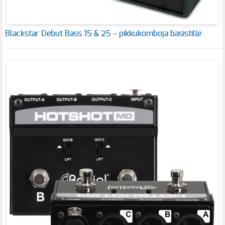
Blackstar Debut Bass 15 & 25 – pikkukomboja basistille