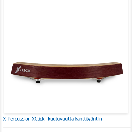
X-Percussion XClick –kuuluvuutta kanttilyöntiin