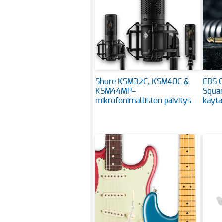
Shure KSM32C, KSM40C &
EBS C
KSM44MP–
Squar
mikrofonimalliston päivitys
käytä