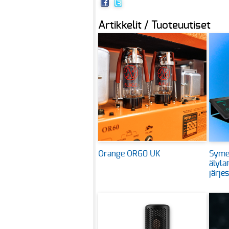
Artikkelit / Tuoteuutiset
Orange OR60 UK
Symet
älyla
järje