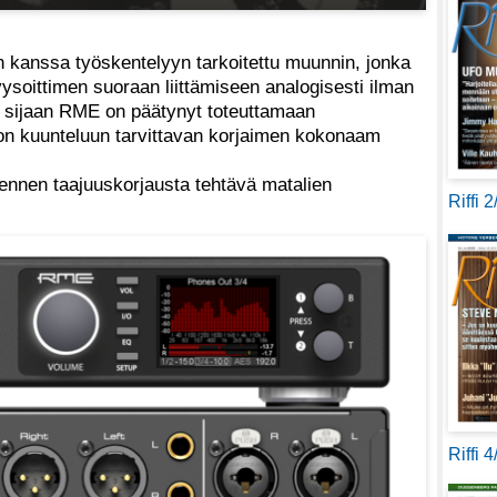
 kanssa työskentelyyn tarkoitettu muunnin, jonka
ysoittimen suoraan liittämiseen analogisesti ilman
en sijaan RME on päätynyt toteuttamaan
dion kuunteluun tarvittavan korjaimen kokonaam
ennen taajuuskorjausta tehtävä matalien
Riffi 
Riffi 