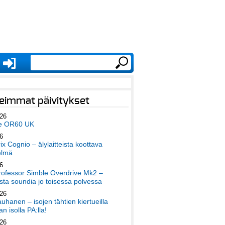
eimmat päivitykset
026
e OR60 UK
6
x Cognio – älylaitteista koottava
elmä
6
ofessor Simble Overdrive Mk2 –
ta soundia jo toisessa polvessa
026
auhanen – isojen tähtien kiertueilla
an isolla PA:lla!
026