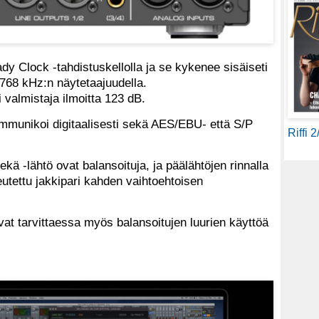
y Clock -tahdistuskellolla ja se kykenee sisäiseti
 768 kHz:n näytetaajuudella.
 valmistaja ilmoitta 123 dB.
munikoi digitaalisesti sekä AES/EBU- että S/P
Riffi 
ekä -lähtö ovat balansoituja, ja päälähtöjen rinnalla
utettu jakkipari kahden vaihtoehtoisen
evat tarvittaessa myös balansoitujen luurien käyttöä