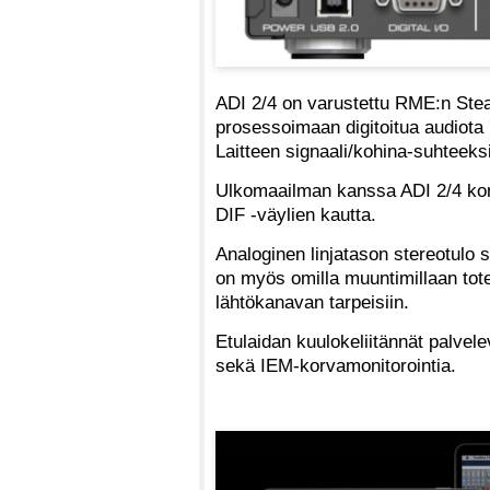
ADI 2/4 on varustettu RME:n Stead
prosessoimaan digitoitua audiota
Laitteen signaali/kohina-suhteeksi
Ulkomaailman kanssa ADI 2/4 kom
DIF -väylien kautta.
Analoginen linjatason stereotulo s
on myös omilla muuntimillaan tote
lähtökanavan tarpeisiin.
Etulaidan kuulokeliitännät palvel
sekä IEM-korvamonitorointia.