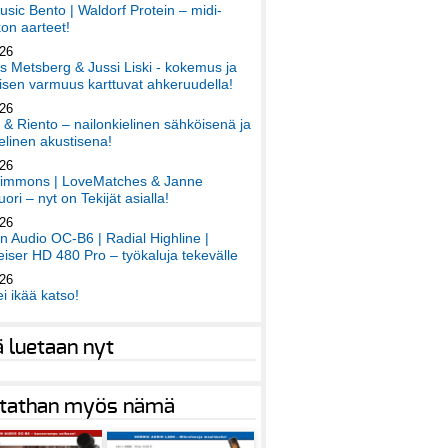
sic Bento | Waldorf Protein – midi-
on aarteet!
026
 Metsberg & Jussi Liski - kokemus ja
sen varmuus karttuvat ahkeruudella!
026
 & Riento – nailonkielinen sähköisenä ja
elinen akustisena!
026
immons | LoveMatches & Janne
ori – nyt on Tekijät asialla!
026
an Audio OC-B6 | Radial Highline |
iser HD 480 Pro – työkaluja tekevälle
026
ei ikää katso!
ä luetaan nyt
tathan myös nämä