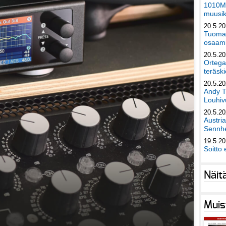
1010Mu
muusik
20.5.2
Tuomas
osaami
20.5.2
Ortega
teräski
20.5.2
Andy T
Louhivu
20.5.2
Austri
Sennhe
19.5.2
Soitto 
Näit
Muis