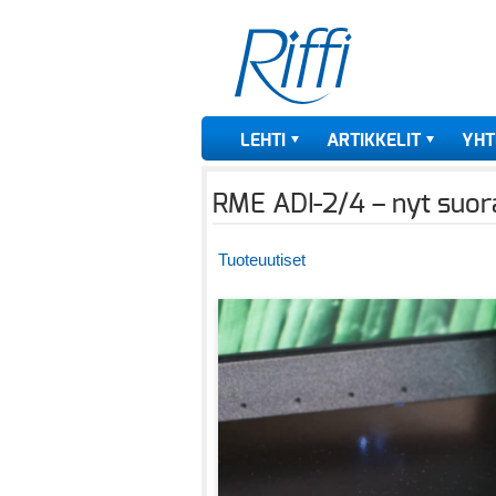
LEHTI
ARTIKKELIT
YHT
RME ADI-2/4 – nyt suoraa
Tuoteuutiset