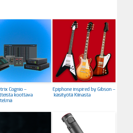
rix Cognio –
Epiphone inspired by Gibson –
itteista koottava
käsityötä Kiinasta
stelmä