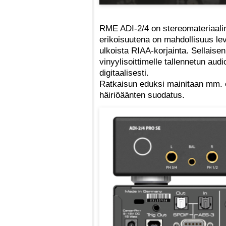
RME ADI-2/4 on stereomateriaalin
erikoisuutena on mahdollisuus lev
ulkoista RIAA-korjainta. Sellais
vinyylisoittimelle tallennetun au
digitaalisesti.
Ratkaisun eduksi mainitaan mm. 
häiriöäänten suodatus.