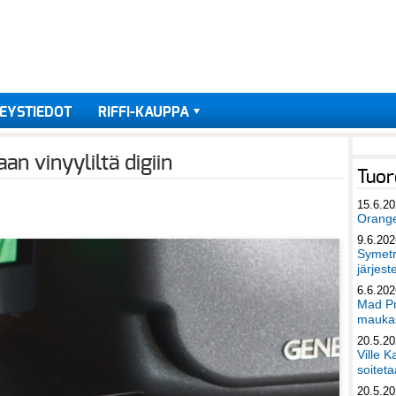
EYSTIEDOT
RIFFI-KAUPPA
n vinyyliltä digiin
Tuor
15.6.2
Orang
9.6.202
Symetri
järjest
6.6.202
Mad Pr
maukas
20.5.2
Ville K
soiteta
20.5.2