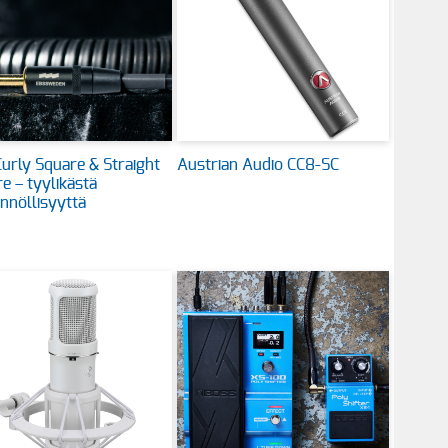
urly Square & Straight
Austrian Audio CC8-SC
e – tyylikästä
nnöllisyyttä