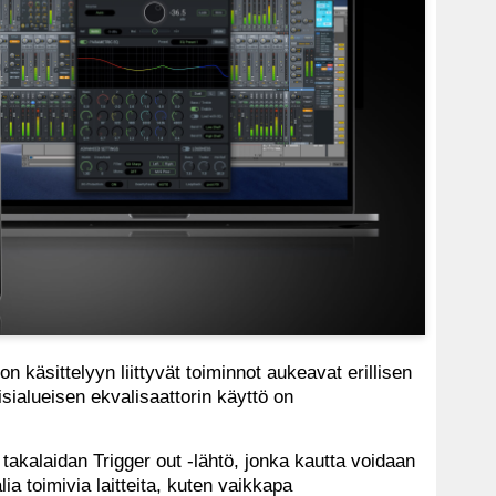
n käsittelyyn liittyvät toiminnot aukeavat erillisen
isialueisen ekvalisaattorin käyttö on
takalaidan Trigger out -lähtö, jonka kautta voidaan
ia toimivia laitteita, kuten vaikkapa